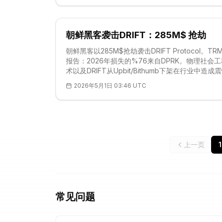
朝鲜黑客袭击DRIFT：285M$ 抢劫
朝鲜黑客以285M$抢劫袭击DRIFT Protocol。TRM
报告：2026年损失的%76来自DPRK。物理社会
术以及DRIFT从Upbit/Bithumb下架在行业中造成
应。技术流程：USDC → ETH桥。转向DeFi多签。
2026年5月1日 03:46 UTC
上一页
1
常见问题