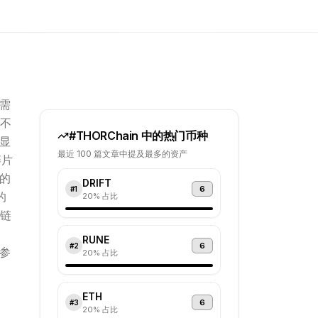
无需
不
#
THORChain
中的热门币种
，显
最近 100 篇文章中提及最多的资产
碎片
议的
DRIFT
6
#
1
的
20
% 占比
链
RUNE
6
#
2
度参
20
% 占比
ETH
6
#
3
20
% 占比