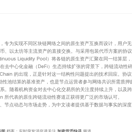
性协议，专为实现不同区块链网络之间的原生资产互换而设计，用户
币、以太坊等主流资产的直接交换。与采用包装代币方案的协议
nuous Liquidity Pool）将各链的原生资产汇聚在同一结算层
在
去中心化金融（DeFi）
生态持续扩张的背景下，跨链流动性
Chain 的出现，正是针对这一结构性问题提出的技术回应。协
动性池
结算的基准资产，也是节点运营者参与网络共识所需质押
系。随着机构资金对
去中心化交易所
的关注度持续上升，以及跨
ain 所代表的原生跨链流动性赛道正获得更广泛的市场认可。
的协议升级、节点动态与市场走势，为中文读者提供基于数据与事实的深
新闻
档案；实时突发消息请关注
加密货币快讯
频道。