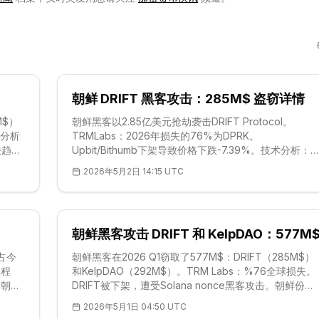
朝鲜 DRIFT 黑客攻击：285M$ 盗窃详情
M$）
朝鲜黑客以2.85亿美元抢劫袭击DRIFT Protocol。
格分析
TRMLabs：2026年损失的76%为DPRK。
跌趋
Upbit/Bithumb下架导致价格下跌-7.39%。技术分析：
撑$0.0389，阻力$0.0402。社会工程策略威胁DeFi。
2026年5月2日 14:15 UTC
朝鲜黑客攻击 DRIFT 和 KelpDAO：577M
，占今
朝鲜黑客在2026 Q1窃取了577M$：DRIFT（285M$）
工程
和KelpDAO（292M$）。TRM Labs：%76全球损失。
架。朝鲜
DRIFT被下架，遭受Solana nonce黑客攻击。朝鲜份额
升至%64。新防御措施必不可少。
2026年5月1日 04:50 UTC