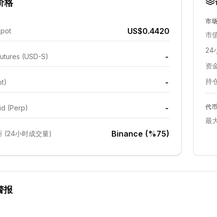
价格
市
US$0.4420
Spot
市值
24
-
utures (USD-S)
资金
持仓
-
ot)
-
代
id (Perp)
最
Binance (%75)
 (24小时成交量)
警报