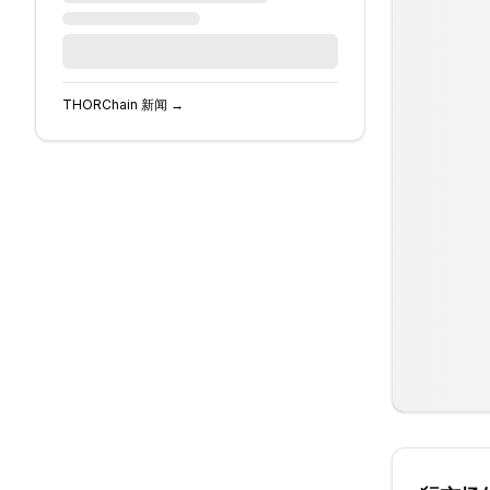
THORChain
新闻 →