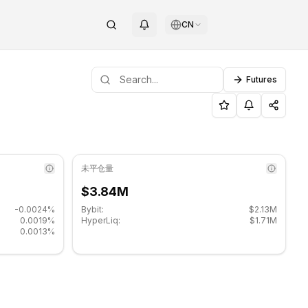
CN
Futures
 $0.449333.
未平仓量
$3.84M
-0.0024%
Bybit:
$2.13M
0.0019%
HyperLiq:
$1.71M
0.0013%