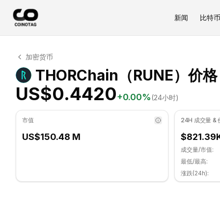
新闻
比特
THORChain 技术分析
加密货币
THORChain 目前交易价格为 US$0.4420. RSI 指标为 56
THORChain（RUNE）价格
US$0.4420
+
0.00
%
(24小时)
市值
24H 成交量 &
US$150.48 M
$821.39
成交量/市值:
最低/最高:
涨跌(24h):