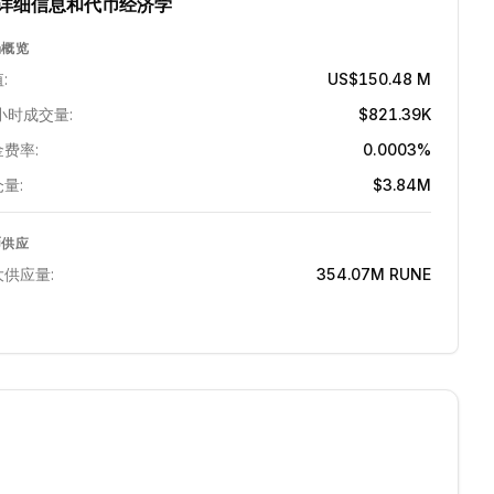
详细信息和代币经济学
场概览
:
US$150.48 M
小时成交量:
$821.39K
费率:
0.0003%
量:
$3.84M
币供应
大供应量:
354.07M
RUNE