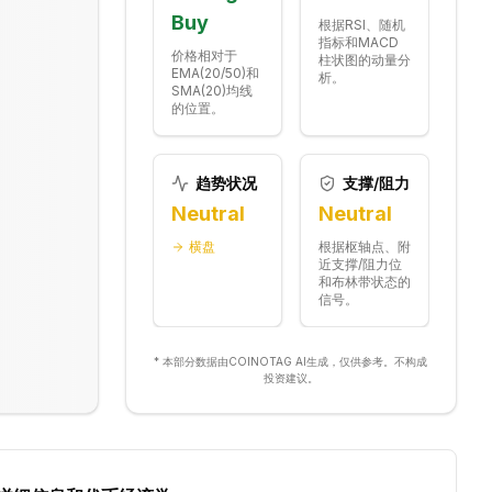
Buy
根据RSI、随机
指标和MACD
价格相对于
柱状图的动量分
EMA(20/50)和
析。
SMA(20)均线
的位置。
趋势状况
支撑/阻力
Neutral
Neutral
横盘
根据枢轴点、附
近支撑/阻力位
和布林带状态的
信号。
* 本部分数据由COINOTAG AI生成，仅供参考。不构成
投资建议。