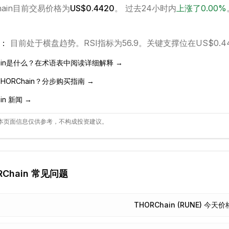
ain
目前交易价格为
US$0.4420
。 过去24小时内
上涨
了
0.00
%
：
目前处于
横盘
趋势。
RSI指标为56.9。
关键支撑位在US$0.4
in
是什么？在术语表中阅读详细解释 →
HORChain
？分步购买指南 →
in
新闻 →
本页面信息仅供参考，不构成投资建议。
Chain
常见问题
THORChain (RUNE) 今