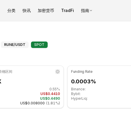
币
分类
快讯
加密货币
TradFi
指南
.88 处于中性区域. 日线趋势横盘. 重要支撑位: $0.440333, 阻力位:
技术分析和支撑/阻力位
RUNE
/USDT
SPOT
 价格区间
Funding Rate
K
0.0003%
0.55%
Binance:
US$0.4410
Bybit:
US$0.4490
HyperLiq:
US$0.008000
(
1.81%
)