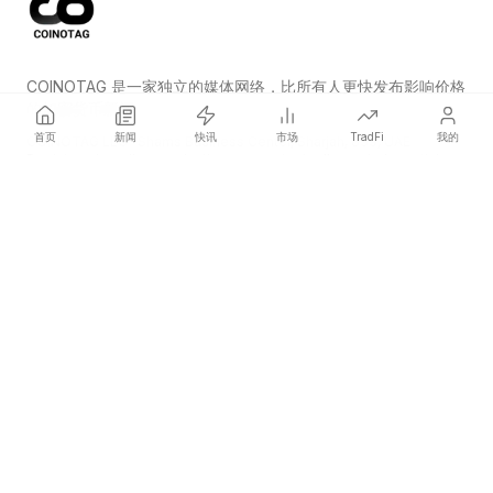
COINOTAG 是一家独立的媒体网络，比所有人更快发布影响价格
的加密货币新闻。
首页
新闻
快讯
市场
TradFi
我的
COINOTAG LLC · Shams Business Center, Sharjah, 839, UAE
Registered media organization; our content adheres to impartial
editorial standards.
平台
新闻
分类
加密货币
TradFi
指南
网站地图