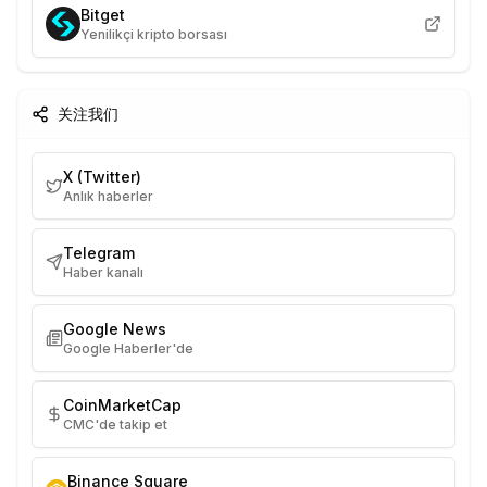
Bitget
Yenilikçi kripto borsası
关注我们
X (Twitter)
Anlık haberler
Telegram
Haber kanalı
Google News
Google Haberler'de
CoinMarketCap
CMC'de takip et
Binance Square