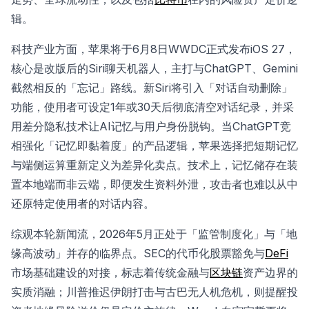
辑。
科技产业方面，苹果将于6月8日WWDC正式发布iOS 27，
核心是改版后的Siri聊天机器人，主打与ChatGPT、Gemini
截然相反的「忘记」路线。新Siri将引入「对话自动删除」
功能，使用者可设定1年或30天后彻底清空对话纪录，并采
用差分隐私技术让AI记忆与用户身份脱钩。当ChatGPT竞
相强化「记忆即黏着度」的产品逻辑，苹果选择把短期记忆
与端侧运算重新定义为差异化卖点。技术上，记忆储存在装
置本地端而非云端，即便发生资料外泄，攻击者也难以从中
还原特定使用者的对话内容。
综观本轮新闻流，2026年5月正处于「监管制度化」与「地
缘高波动」并存的临界点。SEC的代币化股票豁免与
DeFi
市场基础建设的对接，标志着传统金融与
区块链
资产边界的
实质消融；川普推迟伊朗打击与古巴无人机危机，则提醒投