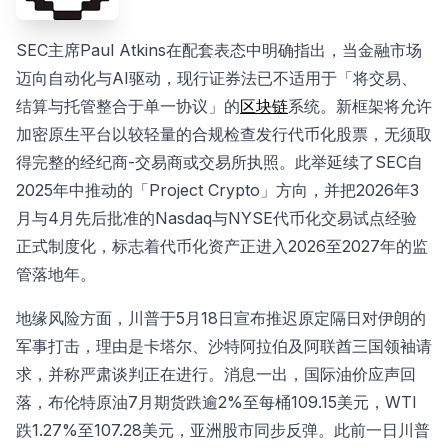
SEC主席Paul Atkins在配套表态中明确指出，当金融市场
迈向自动化与AI驱动，现行证券法已不适用于「将交易、
结算与托管整合于单一协议」的
区块链
系统。新框架将允许
加密原生平台以较轻量的合规检查发行代币化股票，无须取
得完整的经纪商-交易商或交易所执照。此举延续了SEC自
2025年中推动的「Project Crypto」方向，并把2026年3
月与4月先后批准的Nasdaq与NYSE代币化交易试点经验
正式制度化，标志着代币化资产正进入2026至2027年的监
管落地年。
地缘风险方面，川普于5月18日宣布推迟原定隔日对伊朗的
军事打击，理由是卡塔尔、沙特阿拉伯及阿联酋三国领袖请
求，并称严肃谈判正在进行。消息一出，国际油价应声回
落，布伦特原油7月期货跌逾2%至每桶109.15美元，WTI
跌1.27%至107.28美元，亚洲股市同步反弹。此前一日川普