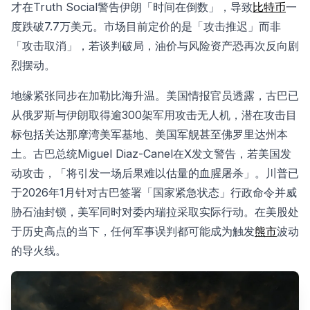
才在Truth Social警告伊朗「时间在倒数」，导致
比特币
一
度跌破7.7万美元。市场目前定价的是「攻击推迟」而非
「攻击取消」，若谈判破局，油价与风险资产恐再次反向剧
烈摆动。
地缘紧张同步在加勒比海升温。美国情报官员透露，古巴已
从俄罗斯与伊朗取得逾300架军用攻击无人机，潜在攻击目
标包括关达那摩湾美军基地、美国军舰甚至佛罗里达州本
土。古巴总统Miguel Diaz-Canel在X发文警告，若美国发
动攻击，「将引发一场后果难以估量的血腥屠杀」。川普已
于2026年1月针对古巴签署「国家紧急状态」行政命令并威
胁石油封锁，美军同时对委内瑞拉采取实际行动。在美股处
于历史高点的当下，任何军事误判都可能成为触发
熊市
波动
的导火线。