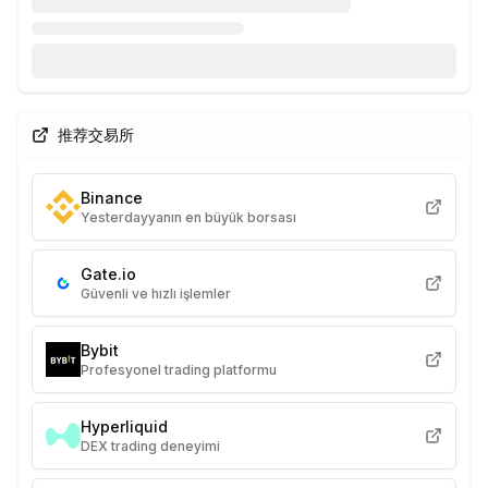
推荐交易所
Binance
Yesterdayyanın en büyük borsası
Gate.io
Güvenli ve hızlı işlemler
Bybit
Profesyonel trading platformu
Hyperliquid
DEX trading deneyimi