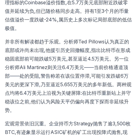
理指标的Coinbase溢价指数,在5.7万美元底部附近跌破零
值并延续为负,但已随价格同步走高。持有1至3个月的币量
估值溢价一度跌破-24%,属历史上多次标记局部底部的低估
极值。
并非所有解读都趋于乐观。分析师Ted Pillows认为真正的
底部或许尚未出现,他援引历史回撤幅度,指出比特币在形成
稳固底部前可能跌破5万美元,甚至逼近4.5万美元。另一位
分析师Ali Martinez则关注6.4万美元——当前价格通道顶
部——处的受阻,警告称若在该位置停滞,可能引发跌破6万
美元的更深下滑,乃至逼近5.655万美元的多年新低。两种观
点均将6.4万美元上沿视为关键屏障:在比特币重新站上并守
稳该位之前,他们认为风险天平仍偏向再度下探而非延续升
势。
宏观背景依旧沉重。企业持币方Strategy抛售了逾3,500枚
BTC,有迹象显示运行ASIC矿机的矿工出现投降式抛售,现