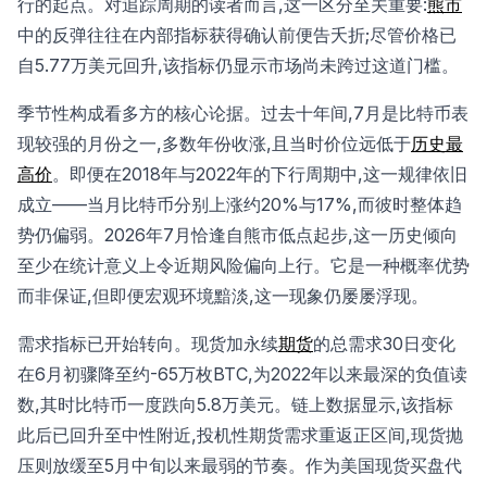
行的起点。对追踪周期的读者而言,这一区分至关重要:
熊市
中的反弹往往在内部指标获得确认前便告夭折;尽管价格已
自5.77万美元回升,该指标仍显示市场尚未跨过这道门槛。
季节性构成看多方的核心论据。过去十年间,7月是比特币表
现较强的月份之一,多数年份收涨,且当时价位远低于
历史最
高价
。即便在2018年与2022年的下行周期中,这一规律依旧
成立——当月比特币分别上涨约20%与17%,而彼时整体趋
势仍偏弱。2026年7月恰逢自熊市低点起步,这一历史倾向
至少在统计意义上令近期风险偏向上行。它是一种概率优势
而非保证,但即便宏观环境黯淡,这一现象仍屡屡浮现。
需求指标已开始转向。现货加永续
期货
的总需求30日变化
在6月初骤降至约-65万枚BTC,为2022年以来最深的负值读
数,其时比特币一度跌向5.8万美元。链上数据显示,该指标
此后已回升至中性附近,投机性期货需求重返正区间,现货抛
压则放缓至5月中旬以来最弱的节奏。作为美国现货买盘代