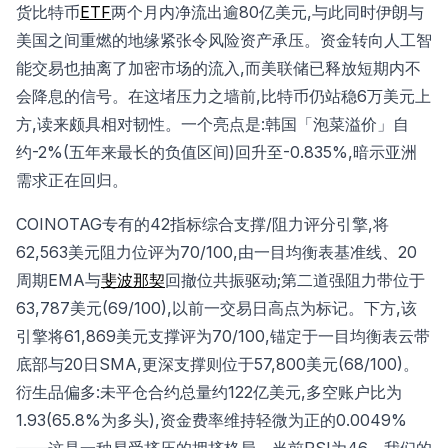
货比特币
ETF
两个月内净流出逾80亿美元,与此同时伊朗与
美国之间重燃的地缘紧张令风险资产承压。资金转向人工智
能交易也抽离了加密市场的流入,而美联储已释放短期内不
会降息的信号。在这堵压力之墙前,比特币仍站稳6万美元上
方,读来颇具相对韧性。一个亮点是:韩国「泡菜溢价」自
约-2%(五年来最长的负值区间)回升至-0.835%,暗示亚洲
需求正在回归。
COINOTAG专有的42指标综合支撑/阻力评分引擎,将
62,563美元阻力位评为70/100,由一目均衡表基准线、20
周期EMA与
斐波那契
回撤位共振驱动;第二道强阻力带位于
63,787美元(69/100),以前一交易日高点为标记。下方,该
引擎将61,869美元支撑评为70/100,锚定于一目均衡表云带
底部与20日SMA,更深支撑则位于57,800美元(68/100)。
衍生品偏多:未平仓合约总量约122亿美元,多空账户比为
1.93(65.8%为多头),资金费率维持轻微为正的0.0049%