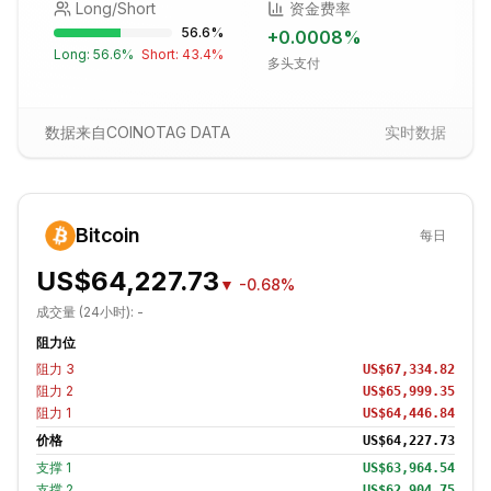
Long/Short
资金费率
56.6
%
+
0.0008
%
Long:
56.6
%
Short:
43.4
%
多头支付
数据来自COINOTAG DATA
实时数据
Bitcoin
每日
US$64,227.73
▼
-0.68%
成交量 (24小时):
-
阻力位
阻力
3
US$67,334.82
阻力
2
US$65,999.35
阻力
1
US$64,446.84
价格
US$64,227.73
支撑
1
US$63,964.54
支撑
2
US$62,904.75