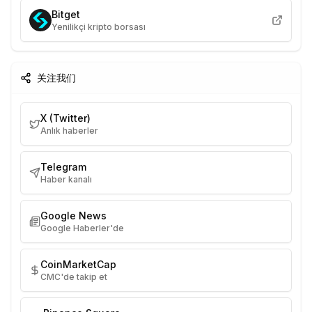
Bitget
Yenilikçi kripto borsası
关注我们
X (Twitter)
Anlık haberler
Telegram
Haber kanalı
Google News
Google Haberler'de
CoinMarketCap
CMC'de takip et