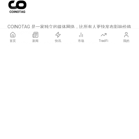
COINOTAG 是一家独立的媒体网络，比所有人更快发布影响价格
的加密货币新闻。
首页
新闻
快讯
市场
TradFi
我的
COINOTAG LLC · Shams Business Center, Sharjah, 839, UAE
Registered media organization; our content adheres to impartial
editorial standards.
平台
新闻
分类
加密货币
TradFi
指南
网站地图