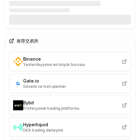
推荐交易所
Binance
Yesterdayyanın en büyük borsası
Gate.io
Güvenli ve hızlı işlemler
Bybit
Profesyonel trading platformu
Hyperliquid
DEX trading deneyimi