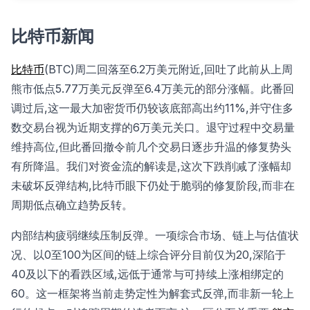
比特币新闻
比特币
(BTC)周二回落至6.2万美元附近,回吐了此前从上周
熊市低点5.77万美元反弹至6.4万美元的部分涨幅。此番回
调过后,这一最大加密货币仍较该底部高出约11%,并守住多
数交易台视为近期支撑的6万美元关口。退守过程中交易量
维持高位,但此番回撤令前几个交易日逐步升温的修复势头
有所降温。我们对资金流的解读是,这次下跌削减了涨幅却
未破坏反弹结构,比特币眼下仍处于脆弱的修复阶段,而非在
周期低点确立趋势反转。
内部结构疲弱继续压制反弹。一项综合市场、链上与估值状
况、以0至100为区间的链上综合评分目前仅为20,深陷于
40及以下的看跌区域,远低于通常与可持续上涨相绑定的
60。这一框架将当前走势定性为解套式反弹,而非新一轮上