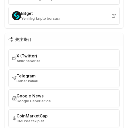
Bitget
Yenilikçi kripto borsası
关注我们
X (Twitter)
Anlık haberler
Telegram
Haber kanalı
Google News
Google Haberler'de
CoinMarketCap
CMC'de takip et