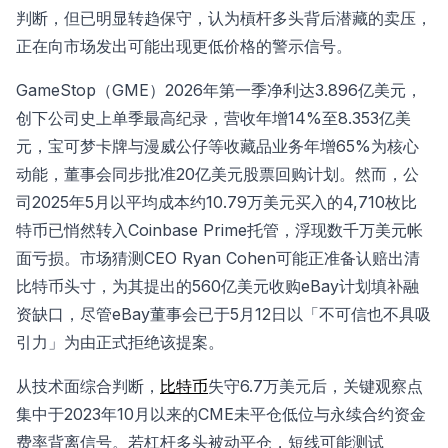
判断，但已明显转趋保守，认为槓杆多头背后潜藏的卖压，
正在向市场发出可能出现更低价格的警示信号。
GameStop（GME）2026年第一季净利达3.896亿美元，
创下公司史上单季最高纪录，营收年增14%至8.353亿美
元，宝可梦卡牌与漫威公仔等收藏品业务年增65%为核心
动能，董事会同步批准20亿美元股票回购计划。然而，公
司2025年5月以平均成本约10.79万美元买入的4,710枚比
特币已悄然转入Coinbase Prime托管，浮现数千万美元帐
面亏损。市场猜测CEO Ryan Cohen可能正准备认赔出清
比特币头寸，为其提出的560亿美元收购eBay计划填补融
资缺口，尽管eBay董事会已于5月12日以「不可信也不具吸
引力」为由正式拒绝该提案。
从技术面综合判断，
比特币
失守6.7万美元后，关键观察点
集中于2023年10月以来的CME未平仓低位与永续合约资金
费率背离信号。若杠杆多头被动平仓，短线可能测试