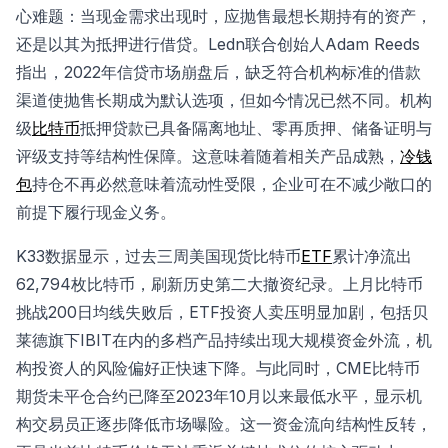
心难题：当现金需求出现时，应抛售最想长期持有的资产，
还是以其为抵押进行借贷。Ledn联合创始人Adam Reeds
指出，2022年信贷市场崩盘后，缺乏符合机构标准的借款
渠道使抛售长期成为默认选项，但如今情况已然不同。机构
级
比特币
抵押贷款已具备隔离地址、零再质押、储备证明与
评级支持等结构性保障。这意味着随着相关产品成熟，
冷钱
包
持仓不再必然意味着流动性受限，企业可在不减少敞口的
前提下履行现金义务。
K33数据显示，过去三周美国现货比特币
ETF
累计净流出
62,794枚比特币，刷新历史第二大撤资纪录。上月比特币
挑战200日均线失败后，ETF投资人卖压明显加剧，包括贝
莱德旗下IBIT在内的多档产品持续出现大规模资金外流，机
构投资人的风险偏好正快速下降。与此同时，CME比特币
期货未平仓合约已降至2023年10月以来最低水平，显示机
构交易员正逐步降低市场曝险。这一资金流向结构性反转，