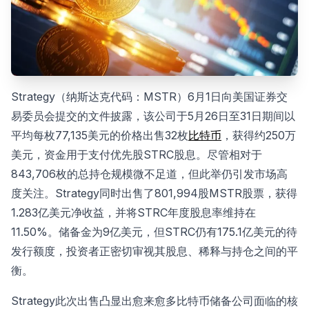
Strategy（纳斯达克代码：MSTR）6月1日向美国证券交
易委员会提交的文件披露，该公司于5月26日至31日期间以
平均每枚77,135美元的价格出售32枚
比特币
，获得约250万
美元，资金用于支付优先股STRC股息。尽管相对于
843,706枚的总持仓规模微不足道，但此举仍引发市场高
度关注。Strategy同时出售了801,994股MSTR股票，获得
1.283亿美元净收益，并将STRC年度股息率维持在
11.50%。储备金为9亿美元，但STRC仍有175.1亿美元的待
发行额度，投资者正密切审视其股息、稀释与持仓之间的平
衡。
Strategy此次出售凸显出愈来愈多比特币储备公司面临的核