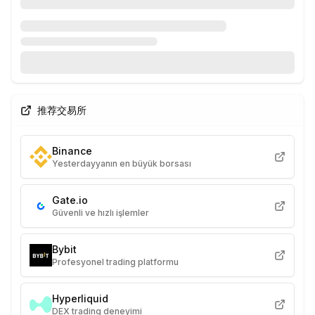
推荐交易所
Binance
Yesterdayyanın en büyük borsası
Gate.io
Güvenli ve hızlı işlemler
Bybit
Profesyonel trading platformu
Hyperliquid
DEX trading deneyimi