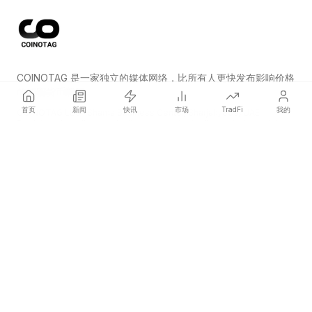
COINOTAG 是一家独立的媒体网络，比所有人更快发布影响价格
的加密货币新闻。
首页
新闻
快讯
市场
TradFi
我的
COINOTAG LLC · Shams Business Center, Sharjah, 839, UAE
Registered media organization; our content adheres to impartial
editorial standards.
平台
新闻
分类
加密货币
TradFi
指南
网站地图