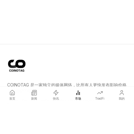
COINOTAG 是一家独立的媒体网络，比所有人更快发布影响价格
的加密货币新闻。
首页
新闻
快讯
市场
TradFi
我的
COINOTAG LLC · Shams Business Center, Sharjah, 839, UAE
Registered media organization; our content adheres to impartial
editorial standards.
平台