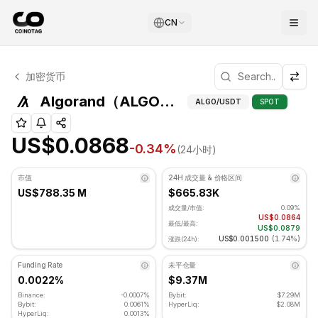
CN
Algorand 技术分析
加密货币
Algorand 目前交易价格为 US$0.0868. RSI 指标为 52.82
Algorand（A
Algorand（ALGO）枢轴点
ALGO
/USDT
SPOT
US$0.0868
-0.34
%
(24小时)
市值
24H 成交量 & 价格区间
US$788.35 M
$665.83K
成交量/市值:
0.09%
US$0.0864
最低/最高:
US$0.0879
US$0.001500
(
1.74%
)
涨跌(24h):
Funding Rate
未平仓量
0.0022%
$9.37M
Binance:
-0.0007%
Bybit:
$7.29M
Bybit:
0.0061%
HyperLiq:
$2.08M
HyperLiq:
0.0013%