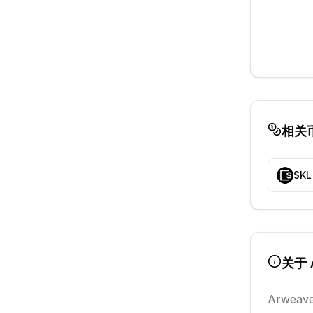
相关
SKL
关于
Arweav