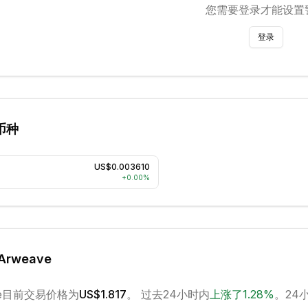
您需要登录才能设置
登录
币种
US$0.003610
+
0.00
%
Arweave
e
目前交易价格为
US$1.817
。 过去24小时内
上涨
了
1.28
%
。
24