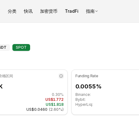
币
分类
快讯
加密货币
TradFi
指南
 处于中性区域. 日线趋势看跌. 重要支撑位: $1.758, 阻力位: $1.816
weave（AR）枢轴点 - COINOTA
SDT
SPOT
 价格区间
Funding Rate
K
0.0055%
0.30%
Binance:
US$1.772
Bybit:
US$1.818
HyperLiq:
US$0.0460
(
2.60%
)