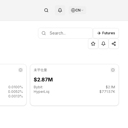
CN
Futures
.
G
未平仓量
$2.87M
0.0100%
Bybit:
$2.1M
0.0052%
HyperLiq:
$771.57K
0.0013%