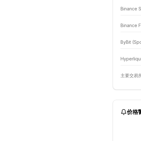
Binance 
Binance F
ByBit (Sp
Hyperliqu
主要交易所
价格