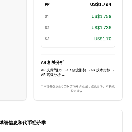
US$1.794
PP
US$1.758
S1
US$1.736
S2
US$1.70
S3
AR
相关分析
AR
支撑/阻力
→
AR
斐波那契
→
AR
技术指标
→
AR
高级分析
→
* 本部分数据由COINOTAG AI生成，仅供参考。不构成
投资建议。
详细信息和代币经济学