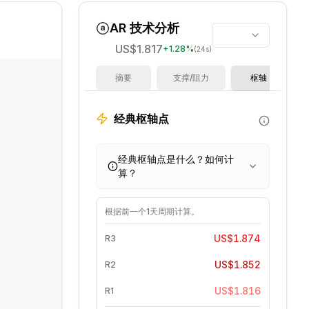
AR
技术分析
US$1.817
+
1.28
%
(24s)
摘要
支撑/阻力
枢轴
经典枢轴点
经典枢轴点是什么？如何计
算？
根据前一个
1天
周期计算。
US$1.874
R3
US$1.852
R2
US$1.816
R1