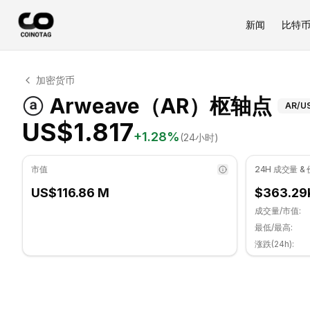
新闻
比特
Arweave 技术分析
加密货币
Arweave 目前交易价格为 US$1.817. RSI 指标为 45.54
Ar
Arweave（AR）枢轴点
AR
/U
US$1.817
+
1.28
%
(24小时)
市值
24H 成交量 &
US$116.86 M
$363.29
成交量/市值:
最低/最高:
涨跌(24h):