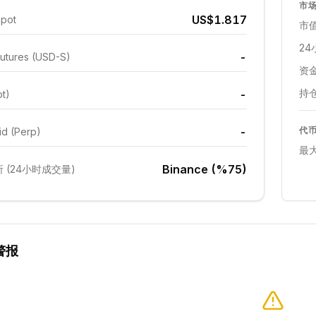
市
US$1.817
Spot
市值
24
-
utures (USD-S)
资金
持仓
-
ot)
-
代
id (Perp)
最
Binance (%75)
 (24小时成交量)
警报