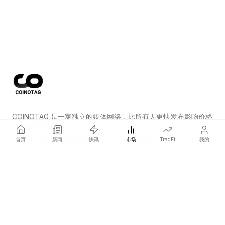
COINOTAG 是一家独立的媒体网络，比所有人更快发布影响价格
的加密货币新闻。
首页
新闻
快讯
市场
TradFi
我的
COINOTAG LLC · Shams Business Center, Sharjah, 839, UAE
Registered media organization; our content adheres to impartial
editorial standards.
平台
新闻