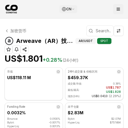
CN
Arweave 技术分析
加密货币
Arweave 目前交易价格为 US$1.801. RSI 指标为 45.43 处
Arweave（AR）
Arweave（AR）技术指标
AR
/USDT
SPOT
US$1.801
+
0.28
%
(24小时)
市值
24H 成交量 & 价格区间
US$118.11 M
$459.37K
成交量/市值:
0.39%
US$1.787
最低/最高:
US$1.828
US$0.0410
(
2.29%
)
涨跌(24h):
Funding Rate
未平仓量
0.0032%
$2.83M
Binance:
0.0100%
Bybit:
$2.07M
Bybit:
-0.0017%
HyperLiq:
$757.68K
HyperLiq:
0.0013%