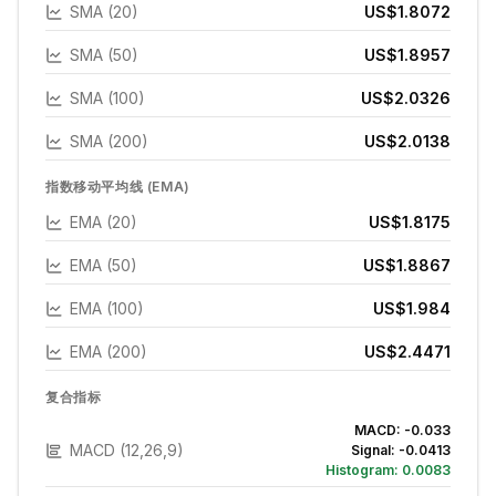
SMA (20)
US$1.8072
SMA (50)
US$1.8957
SMA (100)
US$2.0326
SMA (200)
US$2.0138
指数移动平均线 (EMA)
EMA (20)
US$1.8175
EMA (50)
US$1.8867
EMA (100)
US$1.984
EMA (200)
US$2.4471
复合指标
MACD:
-0.033
MACD (12,26,9)
Signal:
-0.0413
Histogram:
0.0083