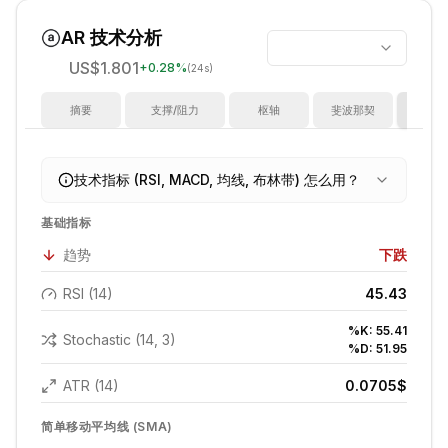
AR
技术分析
US$1.801
+
0.28
%
(24s)
摘要
支撑/阻力
枢轴
斐波那契
指
技术指标 (RSI, MACD, 均线, 布林带) 怎么用？
基础指标
趋势
下跌
RSI (14)
45.43
%K:
55.41
Stochastic (14, 3)
%D:
51.95
ATR (14)
0.0705
$
简单移动平均线 (SMA)