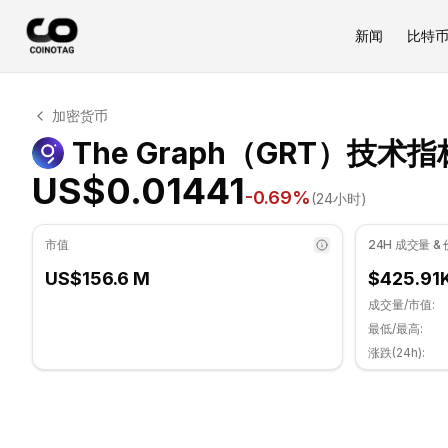
新闻
比特
The Graph 技术分析
加密货币
The Graph 目前交易价格为 US$0.01441. RSI 指标为 3
The Graph（GRT）技术指
US$0.01441
-0.69
%
(24小时)
市值
24H 成交量 &
US$156.6 M
$425.91
成交量/市值:
最低/最高:
涨跌(24h):