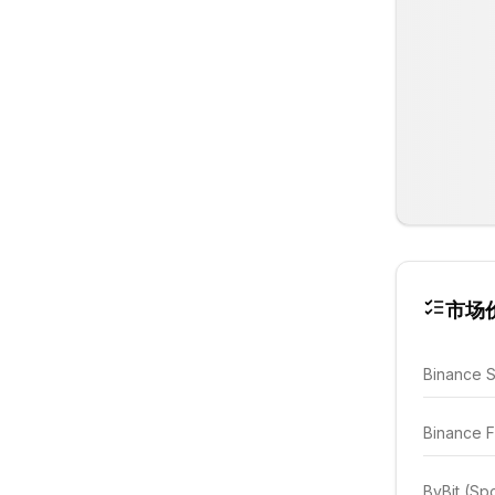
市场
Binance 
Binance F
ByBit (Sp