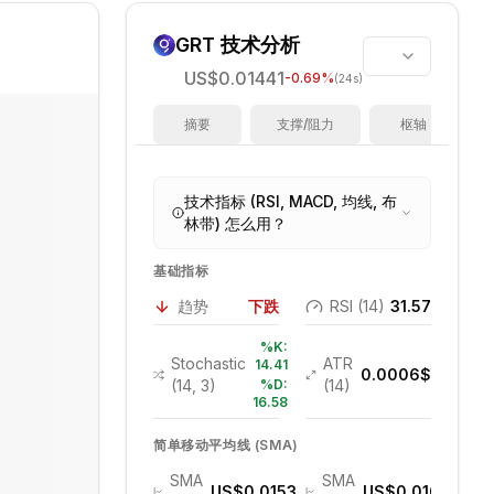
GRT
技术分析
US$0.01441
-0.69
%
(24s)
摘要
支撑/阻力
枢轴
技术指标 (RSI, MACD, 均线, 布
林带) 怎么用？
基础指标
趋势
下跌
RSI (14)
31.57
%K:
Stochastic
ATR
14.41
0.0006
$
(14, 3)
%D:
(14)
16.58
简单移动平均线 (SMA)
SMA
SMA
US$0.0153
US$0.0169