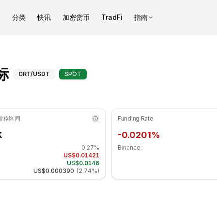
币
分类
快讯
加密货币
TradFi
指南
1.57 处于中性区域. 日线趋势看跌. 重要支撑位: $0.014273, 阻力位:
The Graph（GRT）技术指标 - 
标
GRT
/USDT
SPOT
 价格区间
Funding Rate
K
-0.0201%
0.27%
Binance:
US$0.01421
US$0.0146
US$0.000390
(
2.74%
)