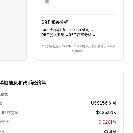
量)
GRT
相关分析
GRT
支撑/阻力
→
GRT
枢轴点
→
GRT
斐波那契
→
GRT
高级分析
→
* 本部分数据由COINOTAG AI生成，仅供参考。不构成
投资建议。
详细信息和代币经济学
场概览
:
US$156.6 M
小时成交量:
$425.91K
费率:
-0.0201%
量:
$1.8M