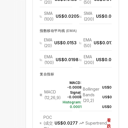
(20)
(50)
SMA
SMA
US$0.0205
US$0.0237
(100)
(200)
指数移动平均线 (EMA)
EMA
EMA
US$0.0153
US$0.0170
(20)
(50)
EMA
EMA
US$0.0198
US$0.0280
(100)
(200)
复合指标
MACD:
上轨:
-0.0008
US$0.0169
Bollinger
MACD
Signal:
中轨:
Bands
-0.0008
US$0.0153
(12,26,9)
(20,2)
Histogram:
下轨:
0.0001
US$0.0136
POC
看
(成交
US$0.0277
Supertrend
跌