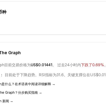
币种
The Graph
ph
目前交易价格为
US$0.01441
。 过去24小时内
下跌
了
0.69
%
：
目前处于
下降
趋势。
RSI指标为31.6。
关键支撑位在US$0.01
h
是什么？在术语表中阅读详细解释 →
he Graph
？分步购买指南 →
h
新闻 →