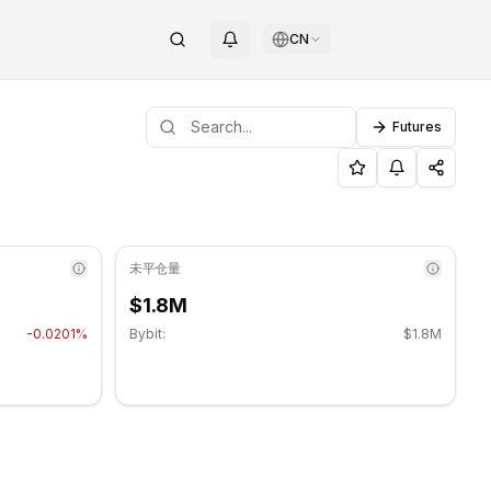
CN
Futures
 $0.014663.
COINOTAG
未平仓量
$1.8M
-0.0201%
Bybit:
$1.8M