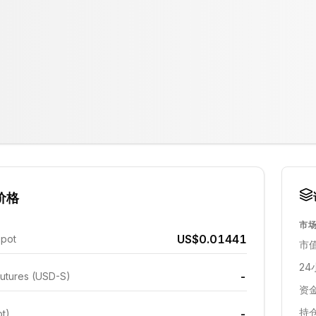
价格
市
US$0.01441
Spot
市值
24
-
utures (USD-S)
资金
持仓
-
ot)