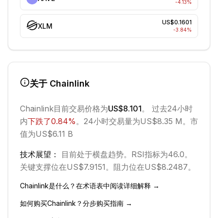
-4.13
%
US$0.1601
XLM
-3.84
%
关于
Chainlink
Chainlink
目前交易价格为
US$8.101
。 过去24小时
内
下跌
了
0.84
%
。
24小时交易量为US$8.35 M。
市
值为US$6.11 B
技术展望：
目前处于
横盘
趋势。
RSI指标为46.0。
关键支撑位在US$7.9151。
阻力位在US$8.2487。
Chainlink
是什么？在术语表中阅读详细解释 →
如何购买
Chainlink
？分步购买指南 →