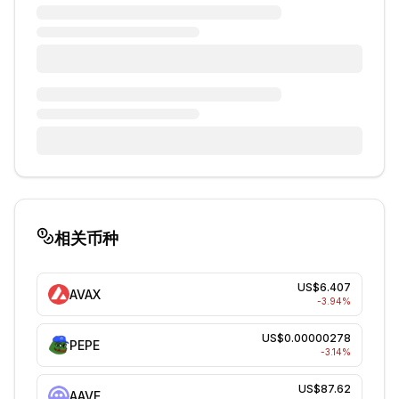
相关币种
US$6.407
AVAX
-3.94
%
US$0.00000278
PEPE
-3.14
%
US$87.62
AAVE