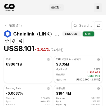
CN
Chainlink 技术分析
加密货币
Chainlink 目前交易价格为 US$8.101. RSI 指标为 46.04
Chainlink（
Chainlink（LINK）高级指标
LINK
/USDT
SPOT
US$8.101
-0.84
%
(24小时)
市值
24H 成交量 & 价格区间
US$6.11 B
$8.35M
成交量/市值:
0.14%
US$8.068
最低/最高:
US$8.258
US$0.1900
(
2.35%
)
涨跌(24h):
Funding Rate
未平仓量
-0.0037%
$164.4M
Binance:
0.0036%
Binance:
$74.23M
Bybit:
-0.0149%
Bybit:
$53.7M
HyperLiq:
0.0002%
HyperLiq:
$36.46M