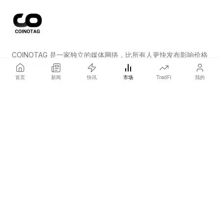
COINOTAG 是一家独立的媒体网络，比所有人更快发布影响价格
的加密货币新闻。
首页
新闻
快讯
市场
TradFi
我的
COINOTAG LLC · Shams Business Center, Sharjah, 839, UAE
Registered media organization; our content adheres to impartial
editorial standards.
平台
新闻
分类
加密货币
TradFi
指南
网站地图