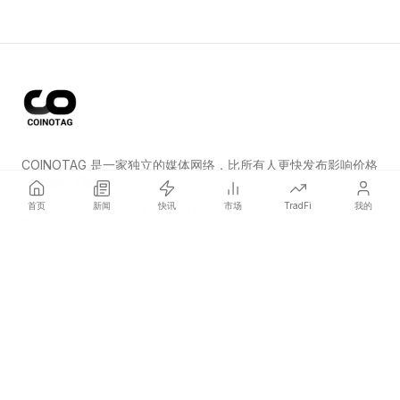
COINOTAG 是一家独立的媒体网络，比所有人更快发布影响价格
的加密货币新闻。
首页
新闻
快讯
市场
TradFi
我的
COINOTAG LLC · Shams Business Center, Sharjah, 839, UAE
Registered media organization; our content adheres to impartial
editorial standards.
平台
新闻
分类
加密货币