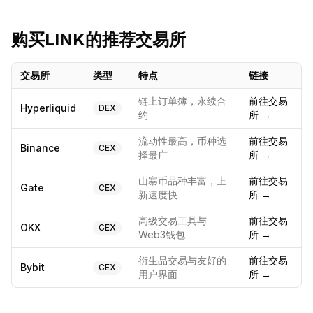
购买
LINK
的推荐交易所
交易所
类型
特点
链接
链上订单簿，永续合
前往交易
Hyperliquid
DEX
约
所 →
流动性最高，币种选
前往交易
Binance
CEX
择最广
所 →
山寨币品种丰富，上
前往交易
Gate
CEX
新速度快
所 →
高级交易工具与
前往交易
OKX
CEX
Web3钱包
所 →
衍生品交易与友好的
前往交易
Bybit
CEX
用户界面
所 →