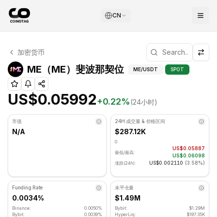
CN
ME 技术分析
加密货币
ME 目前交易价格为 US$0.05992. RSI 指标为 42.89 处于中
ME（ME）斐波那契位 
ME（ME）斐波那契位
ME
/USDT
SPOT
US$0.05992
+
0.22
%
(24小时)
市值
24H 成交量 & 价格区间
N/A
$287.12K
0
US$0.05887
最低/最高:
US$0.06098
US$0.002110
(
3.58%
)
涨跌(24h):
Funding Rate
未平仓量
0.0034%
$1.49M
Binance:
0.0050%
Bybit:
$1.29M
Bybit:
0.0039%
HyperLiq:
$197.35K