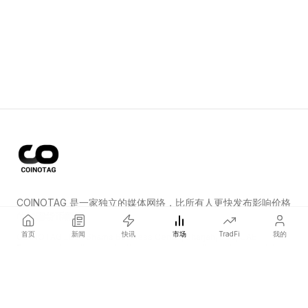
COINOTAG 是一家独立的媒体网络，比所有人更快发布影响价格
的加密货币新闻。
首页
新闻
快讯
市场
TradFi
我的
COINOTAG LLC · Shams Business Center, Sharjah, 839, UAE
Registered media organization; our content adheres to impartial
editorial standards.