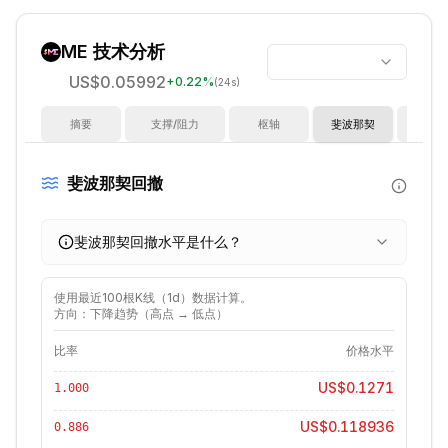
ME
技术分析
US$0.05992
+
0.22
%
(24s)
摘要
支撑/阻力
枢轴
斐波那契
指
斐波那契回撤
斐波那契回撤水平是什么？
使用最近
100
根K线（
1d
）数据计算。
方向：下降趋势（高点 → 低点）
比率
价格水平
US$0.1271
1.000
US$0.118936
0.886