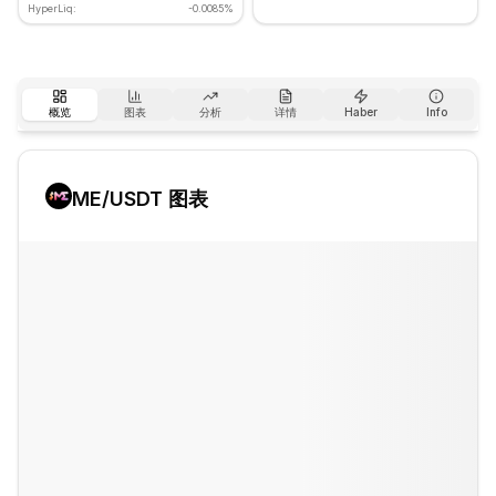
HyperLiq:
-0.0085%
概览
图表
分析
详情
Haber
Info
ME
/USDT 图表