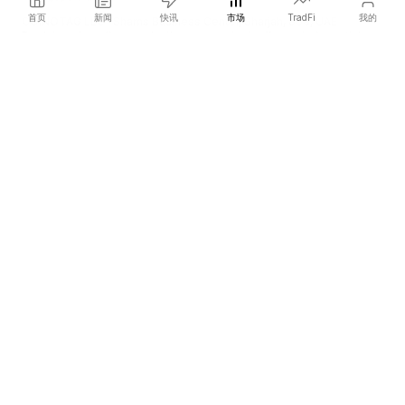
首页
新闻
快讯
市场
TradFi
我的
COINOTAG LLC · Shams Business Center, Sharjah, 839, UAE
Registered media organization; our content adheres to impartial
editorial standards.
平台
新闻
分类
加密货币
TradFi
指南
网站地图
公司
关于我们
学术引用