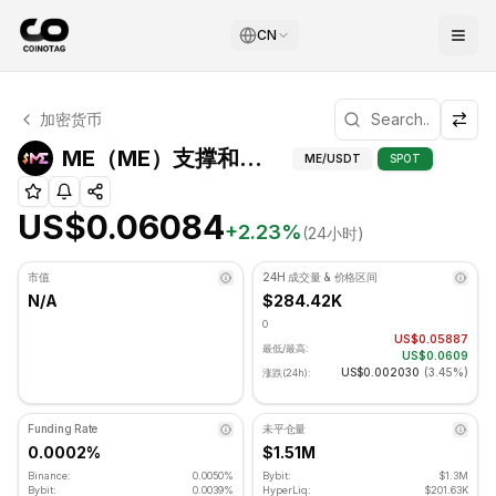
CN
ME 技术分析
加密货币
ME 目前交易价格为 US$0.06084. RSI 指标为 46.07 处于中
ME（ME）支撑和阻力
ME（ME）支撑和阻力位
ME
/USDT
SPOT
US$0.06084
+
2.23
%
(24小时)
市值
24H 成交量 & 价格区间
N/A
$284.42K
0
US$0.05887
最低/最高:
US$0.0609
US$0.002030
(
3.45%
)
涨跌(24h):
Funding Rate
未平仓量
0.0002%
$1.51M
Binance:
0.0050%
Bybit:
$1.3M
Bybit:
0.0039%
HyperLiq:
$201.63K