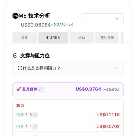
ME
技术分析
US$0.06084
+
2.23
%
(24s)
摘要
支撑/阻力
枢轴
斐波那契
指
支撑与阻力位
什么是支撑和阻力？
US$0.0764
🚀 登月目标
(+
25.6
%)
阻力
US$0.1116
阻力
5
US$0.0703
阻力
4