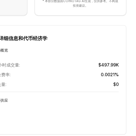
* 本部分数据由COINOTAG AI生成，仅供参考。不构成
投资建议。
详细信息和代币经济学
场概览
小时成交量:
$497.99K
费率:
0.0021%
量:
$0
币供应