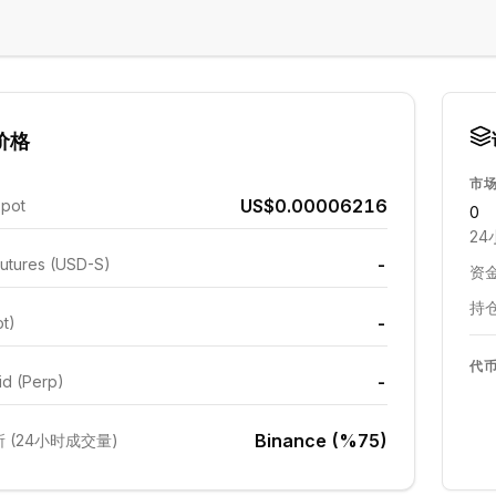
价格
市
US$0.00006216
Spot
0
24
-
utures (USD-S)
资金
持仓
-
ot)
代
-
id (Perp)
Binance (%75)
 (24小时成交量)