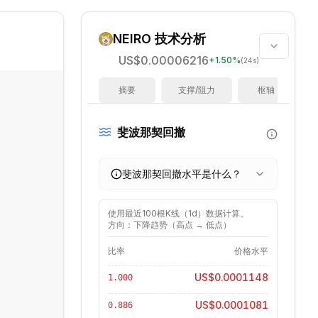
NEIRO
技术分析
US$0.00006216
+
1.50
%
(24s)
摘要
支撑/阻力
枢轴
斐波那契回撤
斐波那契回撤水平是什么？
使用最近
100
根K线（
1d
）数据计算。
方向：下降趋势（高点 → 低点）
比率
价格水平
US$0.0001148
1.000
US$0.0001081
0.886