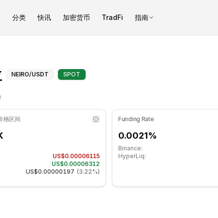
币
分类
快讯
加密货币
TradFi
指南
51 处于中性区域. 日线趋势横盘. 重要支撑位: $0.00006127, 阻力位:
Neiro（NEIRO）斐波那契位 - CO
位
NEIRO
/USDT
SPOT
)
 价格区间
Funding Rate
K
0.0021%
Binance:
US$0.00006115
HyperLiq:
US$0.00006312
US$0.00000197
(
3.22%
)