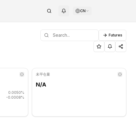
CN
Futures
 $0.00006333.
INOTAG
未平仓量
N/A
0.0050%
-0.0008%