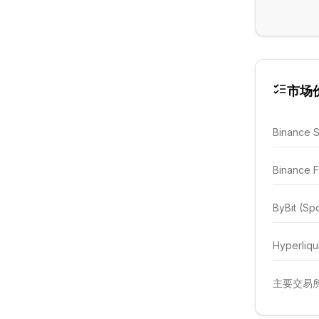
市场
Binance 
Binance F
ByBit (Sp
Hyperliqu
主要交易所