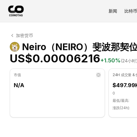
新闻
比特
Neiro 技术分析
加密货币
Neiro 目前交易价格为 US$0.00006216. RSI 指标为 51.
Neiro（NEIRO）斐波那契
US$0.00006216
+
1.50
%
(24小时
市值
24H 成交量 &
N/A
$497.99
0
最低/最高:
涨跌(24h):