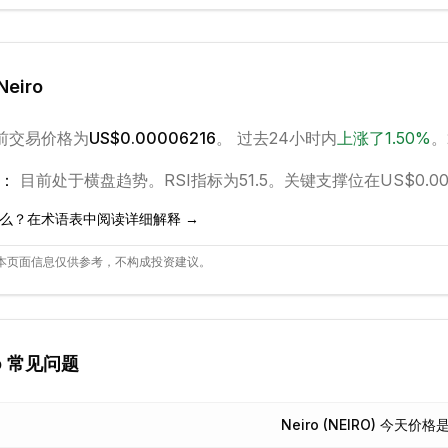
Neiro
前交易价格为
US$0.00006216
。 过去24小时内
上涨
了
1.50
%
。
：
目前处于
横盘
趋势。
RSI指标为51.5。
关键支撑位在US$0.00
么？在术语表中阅读详细解释 →
本页面信息仅供参考，不构成投资建议。
o
常见问题
Neiro (NEIRO) 今天价