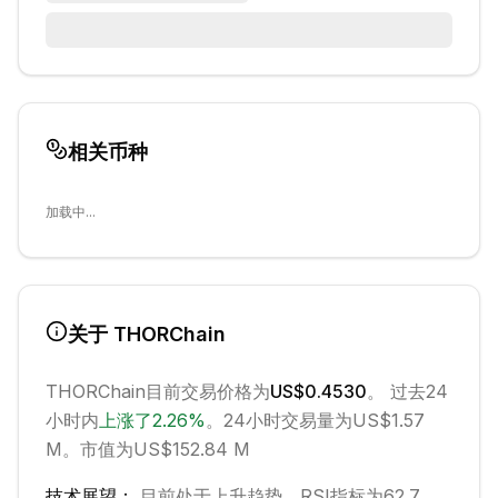
相关币种
加载中...
关于
THORChain
THORChain
目前交易价格为
US$0.4530
。 过去24
小时内
上涨
了
2.26
%
。
24小时交易量为US$1.57
M。
市值为US$152.84 M
技术展望：
目前处于
上升
趋势。
RSI指标为62.7。