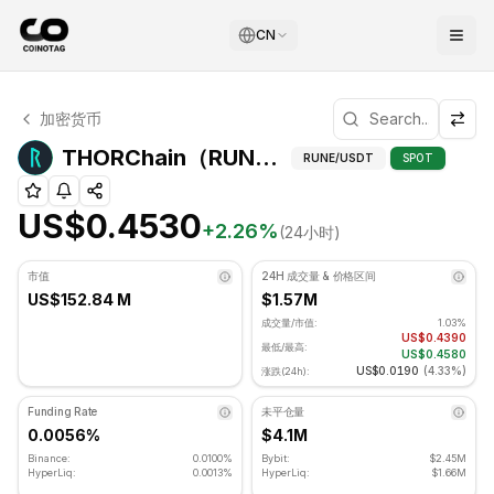
CN
THORChain 技术分析
加密货币
THORChain 目前交易价格为 US$0.4530. RSI 指标为 62.
THORChain
THORChain（RUNE）枢轴点
RUNE
/USDT
SPOT
US$0.4530
+
2.26
%
(24小时)
市值
24H 成交量 & 价格区间
US$152.84 M
$1.57M
成交量/市值:
1.03%
US$0.4390
最低/最高:
US$0.4580
US$0.0190
(
4.33%
)
涨跌(24h):
Funding Rate
未平仓量
0.0056%
$4.1M
Binance:
0.0100%
Bybit:
$2.45M
HyperLiq:
0.0013%
HyperLiq:
$1.66M