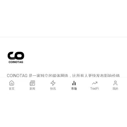
COINOTAG 是一家独立的媒体网络，比所有人更快发布影响价格
的加密货币新闻。
首页
新闻
快讯
市场
TradFi
我的
COINOTAG LLC · Shams Business Center, Sharjah, 839, UAE
Registered media organization; our content adheres to impartial
editorial standards.
平台