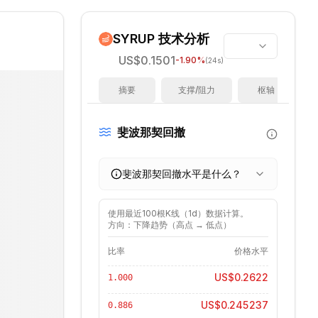
SYRUP
技术分析
US$0.1501
-1.90
%
(24s)
摘要
支撑/阻力
枢轴
斐波那契回撤
斐波那契回撤水平是什么？
使用最近
100
根K线（
1d
）数据计算。
方向：下降趋势（高点 → 低点）
比率
价格水平
US$0.2622
1.000
US$0.245237
0.886