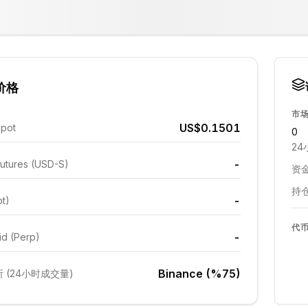
价格
市
US$0.1501
Spot
0
24
-
utures (USD-S)
资金
持仓
-
ot)
代
-
id (Perp)
Binance (%75)
 (24小时成交量)