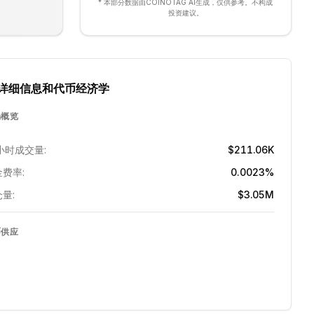
* 本部分数据由COINOTAG AI生成，仅供参考。不构成
投资建议。
详细信息和代币经济学
场概览
小时成交量:
$211.06K
费率:
0.0023%
量:
$3.05M
币供应