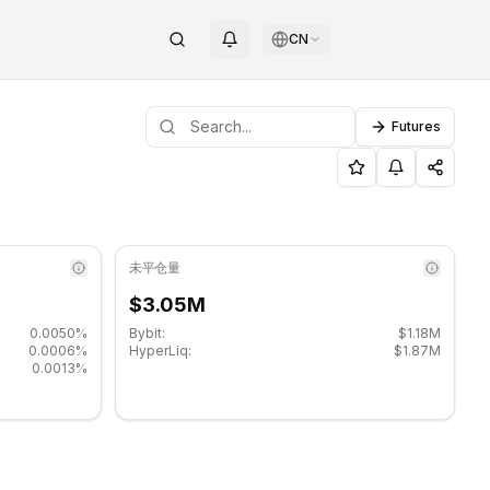
CN
Futures
$0.1529.
YRUP）斐波那契位 - COINOTAG
未平仓量
$3.05M
0.0050%
Bybit:
$1.18M
0.0006%
HyperLiq:
$1.87M
0.0013%