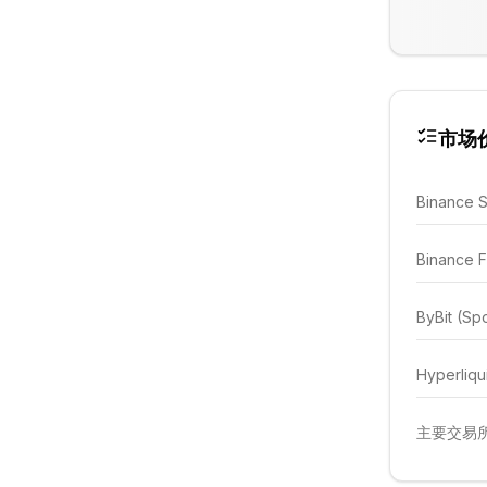
市场
Binance 
Binance F
ByBit (Sp
Hyperliqu
主要交易所