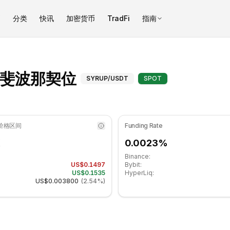
币
分类
快讯
加密货币
TradFi
指南
 36.12 处于中性区域. 日线趋势看跌. 重要支撑位: $0.1490, 阻力位: 
Maple Finance（S
UP）斐波那契位
SYRUP
/USDT
SPOT
 价格区间
Funding Rate
K
0.0023%
Binance:
US$0.1497
Bybit:
US$0.1535
HyperLiq:
US$0.003800
(
2.54%
)