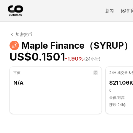
新闻
比特
Maple Finance 技术分析
加密货币
Maple Finance 目前交易价格为 US$0.1501. RSI 指标为
Maple Finance（SYR
US$0.1501
-1.90
%
(24小时)
市值
24H 成交量 &
N/A
$211.06
0
最低/最高:
涨跌(24h):