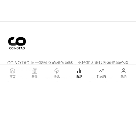
COINOTAG 是一家独立的媒体网络，比所有人更快发布影响价格
的加密货币新闻。
首页
新闻
快讯
市场
TradFi
我的
COINOTAG LLC · Shams Business Center, Sharjah, 839, UAE
Registered media organization; our content adheres to impartial
editorial standards.
平台
新闻
分类