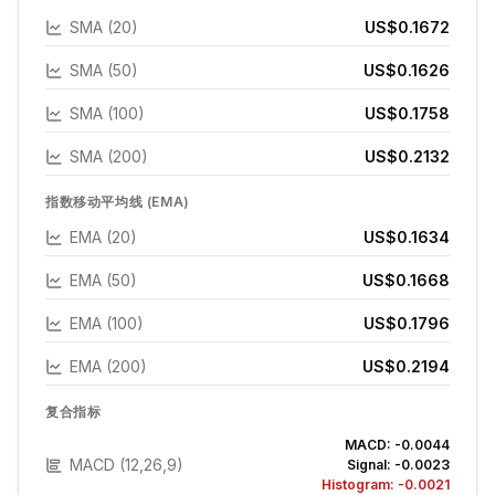
SMA (20)
US$0.1672
SMA (50)
US$0.1626
SMA (100)
US$0.1758
SMA (200)
US$0.2132
指数移动平均线 (EMA)
EMA (20)
US$0.1634
EMA (50)
US$0.1668
EMA (100)
US$0.1796
EMA (200)
US$0.2194
复合指标
MACD:
-0.0044
MACD (12,26,9)
Signal:
-0.0023
Histogram:
-0.0021