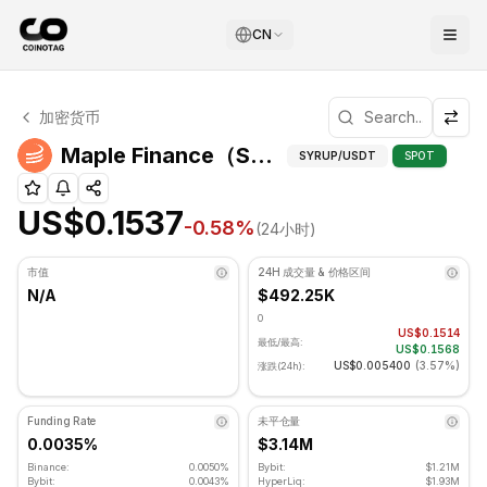
CN
Maple Finance 技术分析
加密货币
Maple Finance 目前交易价格为 US$0.1537. RSI 指标为 3
Mapl
Maple Finance（SYRUP）技术指标
SYRUP
/USDT
SPOT
US$0.1537
-0.58
%
(24小时)
市值
24H 成交量 & 价格区间
N/A
$492.25K
0
US$0.1514
最低/最高:
US$0.1568
US$0.005400
(
3.57%
)
涨跌(24h):
Funding Rate
未平仓量
0.0035%
$3.14M
Binance:
0.0050%
Bybit:
$1.21M
Bybit:
0.0043%
HyperLiq:
$1.93M