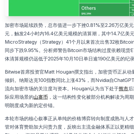
加密市场延续跌势，总市值进一步下挫0.81%至2.26万亿美
元，触发24小时内16.4亿美元规模的清算潮，其中14.7亿
MicroStrategy（Strategy）41个月以来首次出售32
同步下跌9.95%。分析师警告Bitcoin市场结构过度依赖现货E
体清算规模仍远低于2025年10月10日单日逾190亿美元的
Bitwise首席投资官Matt Hougan撰文指出，加密货
倾斜。纳斯达克100指数同比上涨43%，而Nvidia自Chat
流向加密市场的关注度与资本。Hougan认为当下处于
熊市
后
际应用场景的
山寨币
，这一结构性变化被部分机构解读为周期
明朗度成为新的定价锚。
本轮市场的核心叙事正从单纯的价格博弈转向制度成熟与人才
管对体育赞助加大问责力度，反映出主流金融体系正以更精细的