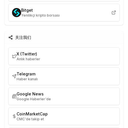
Bitget
Yenilikçi kripto borsası
关注我们
X (Twitter)
Anlık haberler
Telegram
Haber kanalı
Google News
Google Haberler'de
CoinMarketCap
CMC'de takip et