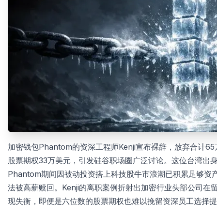
加密钱包Phantom的资深工程师Kenji宣布裸辞，放弃合
股票期权33万美元，引发硅谷职场圈广泛讨论。这位台湾出身的工程
Phantom期间因被动投资搭上科技股牛市浪潮已积累足够
法被高薪赎回。Kenji的离职案例折射出加密行业头部公司
现失衡，即便是六位数的股票期权也难以挽留资深员工选择提