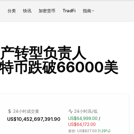
币
分类
快讯
加密货币
TradFi
指南
产转型负责人
比特币跌破66000美
24小时成交量
24小时高/低
US$64,999.00
/
US$10,452,697,391.90
US$64,172.00
差价:
US$827.00
(
1.29%
)