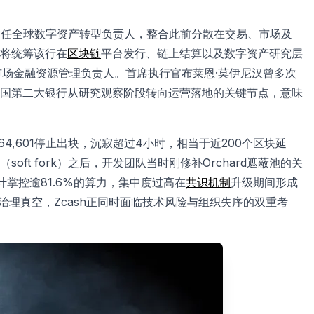
n）出任全球数字资产转型负责人，整合此前分散在交易、市场及
将统筹该行在
区块链
平台发行、链上结算以及数字资产研究层
市场金融资源管理负责人。首席执行官布莱恩·莫伊尼汉曾多次
国第二大银行从研究观察阶段转向运营落地的关键节点，意味
3,364,601停止出块，沉寂超过4小时，相当于近200个区块延
t fork）之后，开发团队当时刚修补Orchard遮蔽池的关
矿池合计掌控逾81.6%的算力，集中度过高在
共识机制
升级期间形成
的治理真空，Zcash正同时面临技术风险与组织失序的双重考