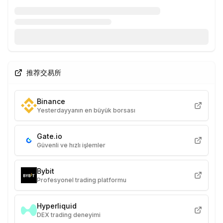
推荐交易所
Binance
Yesterdayyanın en büyük borsası
Gate.io
Güvenli ve hızlı işlemler
Bybit
Profesyonel trading platformu
Hyperliquid
DEX trading deneyimi