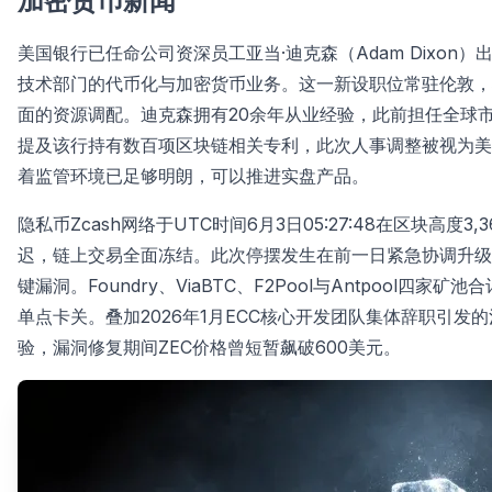
加密货币新闻
美国银行已任命公司资深员工亚当·迪克森（Adam Dixo
技术部门的代币化与加密货币业务。这一新设职位常驻伦敦，
面的资源调配。迪克森拥有20余年从业经验，此前担任全球
提及该行持有数百项区块链相关专利，此次人事调整被视为美
着监管环境已足够明朗，可以推进实盘产品。
隐私币Zcash网络于UTC时间6月3日05:27:48在区块高度
迟，链上交易全面冻结。此次停摆发生在前一日紧急协调升级（sof
键漏洞。Foundry、ViaBTC、F2Pool与Antpool四家
单点卡关。叠加2026年1月ECC核心开发团队集体辞职引发
验，漏洞修复期间ZEC价格曾短暂飙破600美元。