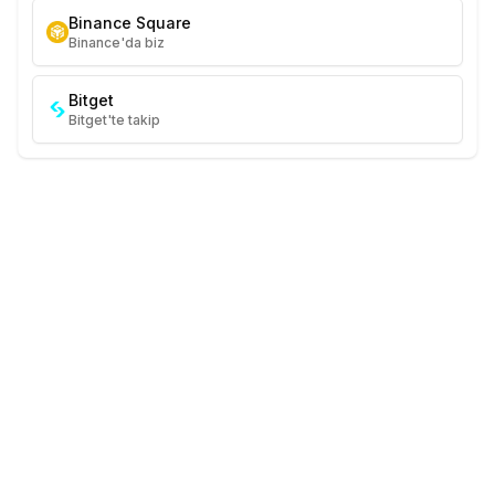
Binance Square
Binance'da biz
Bitget
Bitget'te takip