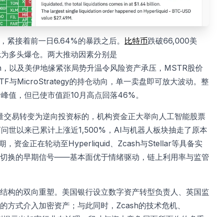
元，紧接着前一日6.64%的暴跌之后。
比特币
跌破66,000美
美元为多头爆仓。两大推动因素分别是
枚Bitcoin，以及美伊地缘紧张局势升温令风险资产承压，MSTR股价
TF与MicroStrategy的持仓动向，单一卖盘即可放大波动。整
纪录峰值，但已使市值距10月高点回落46%。
币正从动量交易转变为逆向投资标的，机构资金正大举向人工智能股票
GPT问世以来已累计上涨近1,500%，AI与机器人板块抽走了原本
期，资金正在轮动至Hyperliquid、Zcash与Stellar等具备实
切换的早期信号——基本面优于情绪驱动，链上利用率与监管
结构的双向重塑。美国银行设立数字资产转型负责人、英国监
方式介入加密资产；与此同时，Zcash的技术危机、