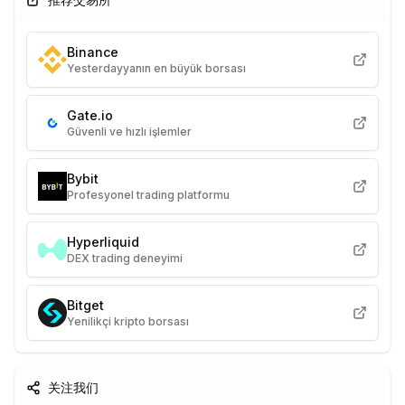
Binance
Yesterdayyanın en büyük borsası
Gate.io
Güvenli ve hızlı işlemler
Bybit
Profesyonel trading platformu
Hyperliquid
DEX trading deneyimi
Bitget
Yenilikçi kripto borsası
关注我们