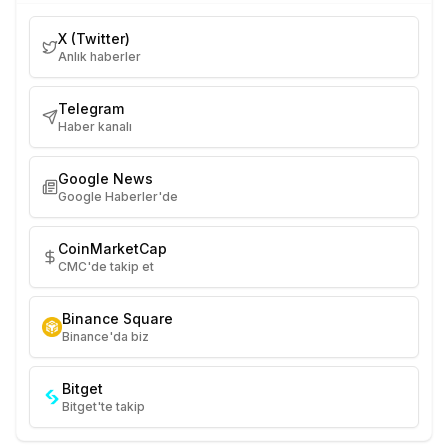
X (Twitter)
Anlık haberler
Telegram
Haber kanalı
Google News
Google Haberler'de
CoinMarketCap
CMC'de takip et
Binance Square
Binance'da biz
Bitget
Bitget'te takip