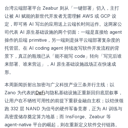
台湾云端部署平台 Zeabur 则从「一键部署」切入，主打
让被 AI 赋能的新世代开发者无需理解 AWS 或 GCP 设
定，即可将 AI 写出的应用送上云端长时间运作。这两家公
司代表 AI 原生基础设施的两个切面：一端是直接给 agent
操作的后端 primitive，另一端则是抹平云端部署复杂度的
托管层。在 AI coding agent 持续改写软件开发流程的背
景下，真正的瓶颈已从「能不能写 code」转向「写完后谁
来部署、谁来营运」，AI 原生基础设施战场正在快速成
形。
本周新闻折射出加密与广义科技产业三条并行主线：以
Zano 为代表的
DeFi
与隐私基础设施正重新回归底层叙事，
让用户在不牺牲可用性的前提下重获金融自主权；以铠侠领
跑 332 层 NAND 为信号的硬件军备竞赛，正为 AI 训练与
高密度储存奠定算力地基；而 InsForge、Zeabur 等
agent-native 平台的崛起，则在重新定义软件交付链路。