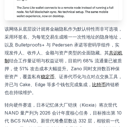
该网络从底层设计就将金融隐私作为默认特性而非可选项，
采用环签名、为每笔交易生成唯一一次性地址的隐身地址，
以及 Bulletproofs+ 与 Pedersen 承诺等密码学组件，实
现发件人、收件人、金额与资产类型的全面隐藏。其
共识机
制
结合工作量证明与权益证明，目前约 68% 流通量已被质
押，使 51% 攻击成本大幅提升。Zano 同时支持数百种保
密资产，覆盖私有
稳定币
、证券代币化与点对点交换工具，
并已与 Cake、Edge 等多个钱包完成集成，
比特币
跨链桥
也在持续维护。
转向硬件赛道，日本记忆体大厂铠侠（Kioxia）将次世代
NAND 量产列为 2026 会计年度核心任务，目标推出第 10
代 BiCS NAND。新世代堆叠层数达 332 层，相较前一代