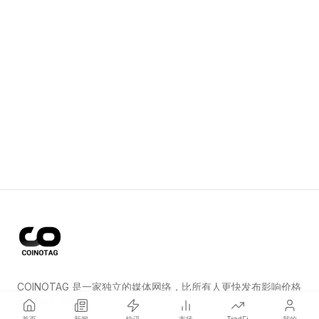
COINOTAG 是一家独立的媒体网络，比所有人更快发布影响价格
的加密货币新闻。
首页
新闻
快讯
市场
TradFi
我的