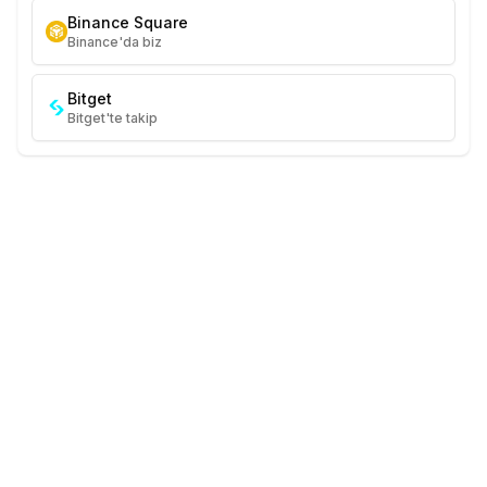
Binance Square
Binance'da biz
Bitget
Bitget'te takip