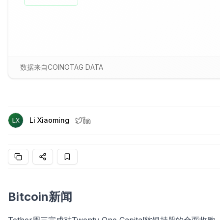
数据来自COINOTAG DATA
Li Xiaoming
Bitcoin新闻