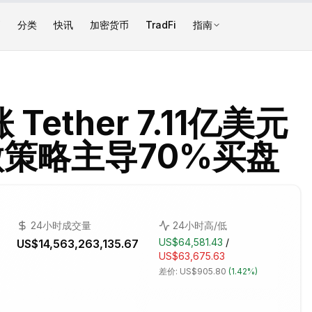
币
分类
快讯
加密货币
TradFi
指南
ether 7.11亿美元
e 微策略主导70%买盘
24小时成交量
24小时高/低
US$64,581.43
/
US$14,563,263,135.67
US$63,675.63
差价:
US$905.80
(
1.42%
)