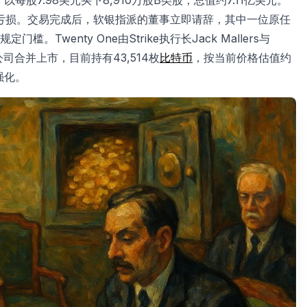
收购，以每股7.98美元买下8,910万股B类股，总值约7.11亿美元。
账面亏损。交易完成后，软银指派的董事立即请辞，其中一位原任
wenty One由Strike执行长Jack Mallers与
收购公司合并上市，目前持有43,514枚
比特币
，按当前价格估值约
强化。