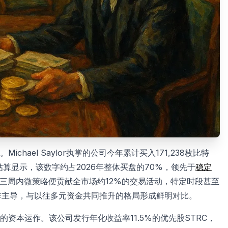
chael Saylor执掌的公司今年累计买入171,238枚比特
估算显示，该数字约占2026年整体买盘的70%，领先于
稳定
三周内微策略便贡献全市场约12%的交易活动，特定时段甚至
作主导，与以往多元资金共同推升的格局形成鲜明对比。
资本运作。该公司发行年化收益率11.5%的优先股STRC，