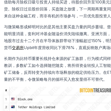
借助每月除权日吸引投资人持续买进，待股价回升至100美
货。除权日过后股价回落，买盘随之放缓，下一周期再重复同
来自这种金融工程，而非有机的市场参与，一旦优先股投资人
与微策略形成鲜明对比的是其他主要买盘力量的同步萎缩。曾在
能明显消退，套利对冲基金随溢价消失陆续撤离。亚洲方面，
地股市过去十二个月在半导体族群带动下涨幅超过150%，
货币
交易所
Upbit年度营收同比下滑78%，直观反映散户离
长期作为比特币重要长线持仓来源的矿工族群，行为模式同样
教训，多数矿工如今选择随挖随卖，将所得资金转投人工智能
矿工储备，反而转变为持续向市场释放的稳定供给压力。在E
量的不平衡，令微策略每月的循环买入愈发显得不可替代。