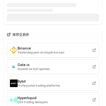
推荐交易所
Binance
Yesterdayyanın en büyük borsası
Gate.io
Güvenli ve hızlı işlemler
Bybit
Profesyonel trading platformu
Hyperliquid
DEX trading deneyimi