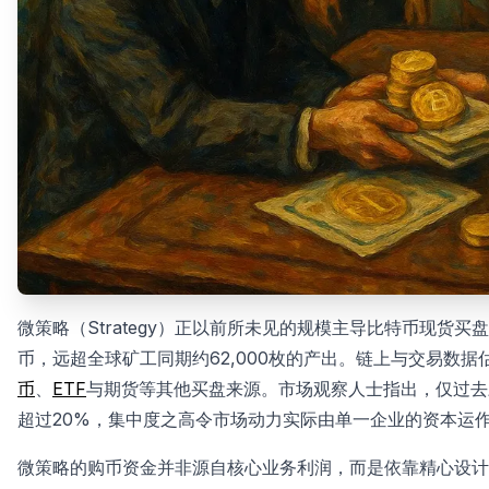
微策略（Strategy）正以前所未见的规模主导比特币现货买盘。Mi
币，远超全球矿工同期约62,000枚的产出。链上与交易数据
币
、
ETF
与期货等其他买盘来源。市场观察人士指出，仅过去
超过20%，集中度之高令市场动力实际由单一企业的资本运
微策略的购币资金并非源自核心业务利润，而是依靠精心设计的