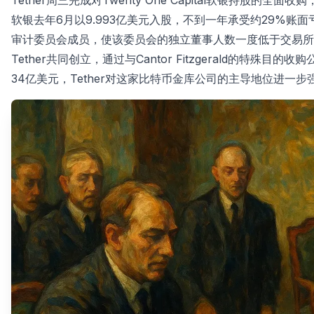
Tether周三完成对Twenty One Capital软银持股的全面
软银去年6月以9.993亿美元入股，不到一年承受约29%
审计委员会成员，使该委员会的独立董事人数一度低于交易所规定门槛。T
Tether共同创立，通过与Cantor Fitzgerald的特殊目的
34亿美元，Tether对这家比特币金库公司的主导地位进一步