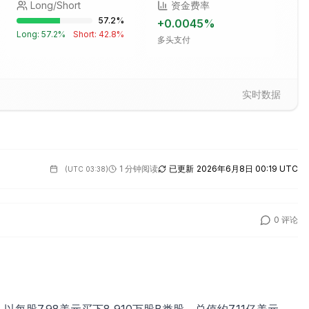
Long/Short
资金费率
57.2
%
+
0.0045
%
Long:
57.2
%
Short:
42.8
%
多头支付
实时数据
1 分钟阅读
已更新
2026年6月8日 00:19 UTC
(
UTC 03:38
)
0
评论