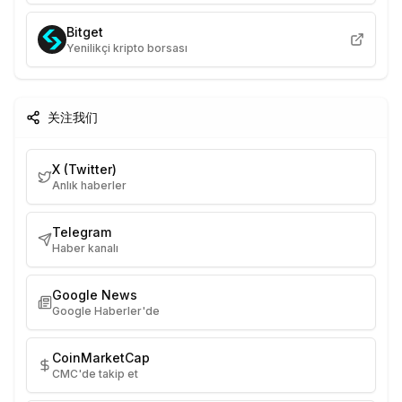
Bitget
Yenilikçi kripto borsası
关注我们
X (Twitter)
Anlık haberler
Telegram
Haber kanalı
Google News
Google Haberler'de
CoinMarketCap
CMC'de takip et