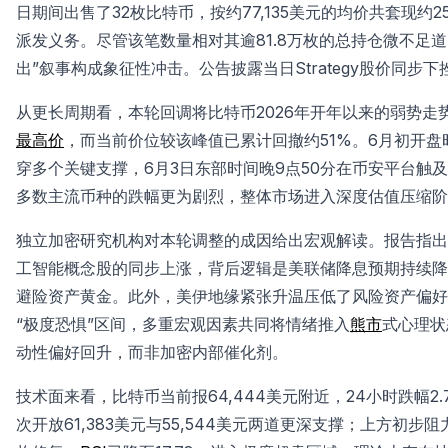
日期间出售了32枚比特币，按约77,135美元的均价共套现约2
派发义务。尽管该笔数量相对其逾81.8万枚的总持仓微不足
出”叙事构成象征性冲击。公告披露当日Strategy股价同步
从更长周期看，本轮回调将比特币2026年开年以来的弱势走势进
最高价
，而当前价位较该峰值已累计回撤约51%。6月初开盘时比
穿多个关键支撑，6月3日东部时间晚9点50分在币安平台触及
多数主流币种的跌幅更为剧烈，整体市场进入深度估值压缩阶
独立加密研究机构对本轮调整的成因给出宏观解读。报告指出
工智能概念股的同步上涨，背后逻辑是美联储降息预期持续降
避险资产黄金。此外，美伊地缘紧张升温压低了风险资产偏好
“极度恐惧”区间，多重宏观因素共同将情绪推入
熊市
式心理状
动性偏好回升，而非加密内部催化剂。
技术面来看，比特币当前报64,444美元附近，24小时跌幅2
次开放61,383美元与55,544美元两道更深支撑；上方初步阻