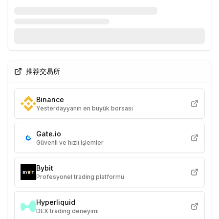
推荐交易所
Binance
Yesterdayyanın en büyük borsası
Gate.io
Güvenli ve hızlı işlemler
Bybit
Profesyonel trading platformu
Hyperliquid
DEX trading deneyimi