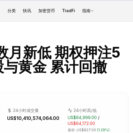
币
分类
快讯
加密货币
TradFi
指南
数月新低 期权押注5
股与黄金 累计回撤
24小时成交量
24小时高/低
US$64,999.00
/
US$10,410,574,064.00
US$64,172.00
差价:
US$827.00
(
1.29%
)