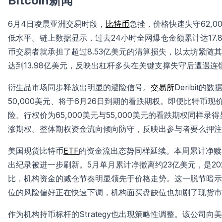
Bitcoin新闻
6月4日凌晨亚洲交易时段，
比特币
急挫，价格快速失守62,0
低水平。链上数据显示，过去24小时全网爆仓金额累计达17.
币交易者就承担了超过8.53亿美元的清算损失，以太坊紧随其
达到13.98亿美元，反映出杠杆多头在关键支撑失守后遭遇
衍生品市场同步释放出明显的避险信号。
交易所
Deribi
50,000美元、将于6月26日到期的看跌期权。即便比特
险。行权价为65,000美元与55,000美元的看跌期权同样录
涨期权。整体期权资金流向倾向防守，反映出参与者要么押注
美国现货比特币
ETF
的资金流出态势同样延续。本周累计净赎
出纪录被进一步刷新。5月单月累计净撤离约23亿美元，是20
比，机构资金的减仓节奏明显领先于价格走势。这一脱节暗示
位的风险偏好正在快速下调，机构面买盘缺位也加剧了现货市
作为机构持币标杆的Strategy也出现策略性调整。该公司向美