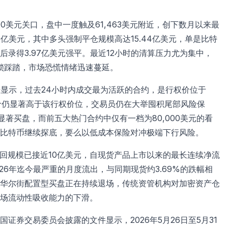
00美元关口，盘中一度触及61,463美元附近，创下数月以来最
8亿美元，其中多头强制平仓规模高达15.44亿美元，单是比特
后录得3.97亿美元强平。最近12小时的清算压力尤为集中，
连锁踩踏，市场恐慌情绪迅速蔓延。
t的数据显示，过去24小时内成交最为活跃的合约，是行权价位于
币现价仍显著高于该行权价位，交易员仍在大举囤积尾部风险保
得显著买盘，而前五大热门合约中仅有一档为80,000美元的看
比特币继续探底，要么以低成本保险对冲极端下行风险。
回规模已接近10亿美元，自现货产品上市以来的最长连续净流
26年迄今最严重的月度流出，与同期现货约3.69%的跌幅相
华尔街配置型买盘正在持续退场，传统资管机构对加密资产仓
场流动性吸收能力的下滑。
国证券交易委员会披露的文件显示，2026年5月26日至5月31