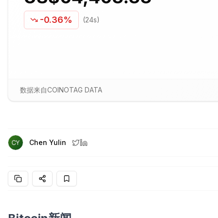
-0.36%
(24s)
数据来自COINOTAG DATA
Chen Yulin