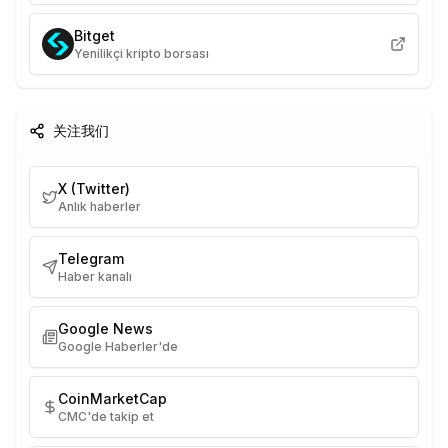
Bitget
Yenilikçi kripto borsası
关注我们
X (Twitter)
Anlık haberler
Telegram
Haber kanalı
Google News
Google Haberler'de
CoinMarketCap
CMC'de takip et