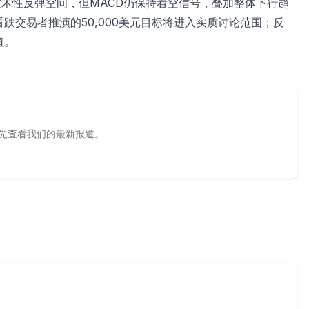
在技术性反弹空间，但MACD仍保持看空信号，叠加整体下行趋
看跌交易者推演的50,000美元目标将进入实质讨论范围；反
值。
源，优先查看我们的最新报道。