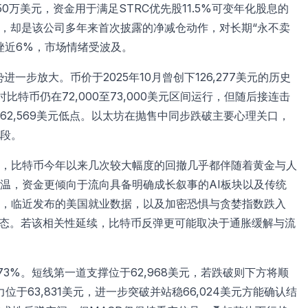
50万美元，资金用于满足STRC优先股11.5%可变年化股息的
道，却是该公司多年来首次披露的净减仓动作，对长期“永不卖
下挫近6%，市场情绪受波及。
一步放大。币价于2025年10月曾创下126,277美元的历史
特币仍在72,000至73,000美元区间运行，但随后接连击
62,569美元低点。以太坊在抛售中同步跌破主要心理关口，
段。
，比特币今年以来几次较大幅度的回撤几乎都伴随着黄金与人
温，资金更倾向于流向具备明确成长叙事的AI板块以及传统
，临近发布的美国就业数据，以及加密恐惧与贪婪指数跌入
态。若该相关性延续，比特币反弹更可能取决于通胀缓解与流
.73%。短线第一道支撑位于62,968美元，若跌破则下方将顺
力位于63,831美元，进一步突破并站稳66,024美元方能确认结