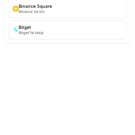
Binance Square
Binance'da biz
Bitget
Bitget'te takip