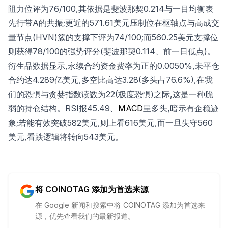
阻力位评为76/100,其依据是斐波那契0.214与一目均衡表
先行带A的共振;更近的571.61美元压制位在枢轴点与高成交
量节点(HVN)簇的支撑下评为74/100;而560.25美元支撑位
则获得78/100的强势评分(斐波那契0.114、前一日低点)。
衍生品数据显示,永续合约资金费率为正的0.0050%,未平仓
合约达4.289亿美元,多空比高达3.28(多头占76.6%),在我
们的恐惧与贪婪指数读数为22(极度恐惧)之际,这是一种脆
弱的持仓结构。RSI报45.49、
MACD
呈多头,暗示有企稳迹
象;若能有效突破582美元,则上看616美元,而一旦失守560
美元,看跌逻辑将转向543美元。
将 COINOTAG 添加为首选来源
在 Google 新闻和搜索中将 COINOTAG 添加为首选来
源，优先查看我们的最新报道。