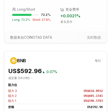
Long/Short
资金费率
72.2
%
+
0.0021
%
Long:
72.2
%
Short:
27.9
%
多头支付
数据来自COINOTAG DATA
实时数据
BNB
每日
US$592.96
▲
0.07%
成交量 (24小时):
-
阻力位
阻力
3
US$616.8932
阻力
2
US$605.1541
阻力
1
US$596.5783
价格
US$592.96