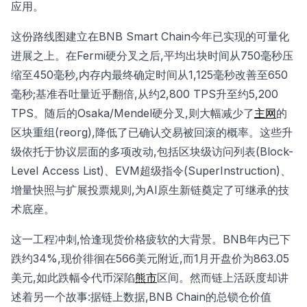
应用。
这份路线图建立在BNB Smart Chain今年已实现的可量化
进展之上。在Fermi硬分叉之后,平均出块时间从750毫秒压
缩至450毫秒,内存内最终确定时间从1,125毫秒改善至650
毫秒;基准吞吐量近乎翻倍,从约2,800 TPS升至约5,200
TPS。随后的Osaka/Mendel硬分叉,则大幅减少了
主网
的
区块重组(reorg),降低了已确认交易被回滚的概率。这些升
级依托于协议层面的多项改动,包括区块级访问列表(Block-
Level Access List)、EVM超级指令(SuperInstruction)、
增量快照与扩展投票规则,为AI原生新链奠定了可继承的技
术底座。
这一工程冲刺,恰逢现货价格疲软的大背景。BNB年内已下
跌约34%,现价徘徊在566美元附近,而1月开盘价为863.05
美元,如此跌幅令代币深陷
熊市
区间。然而链上活跃度却讲
述着另一个故事:据链上数据,BNB Chain的总锁仓价值