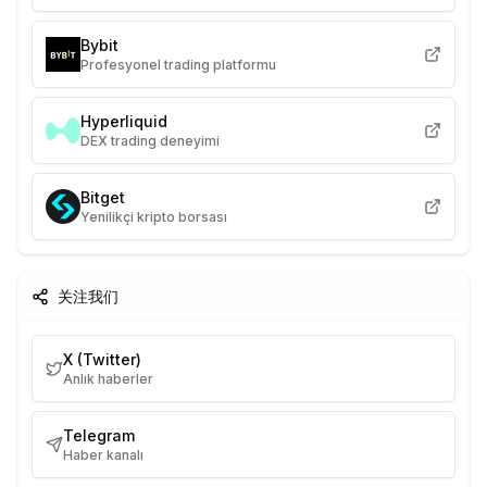
Bybit
Profesyonel trading platformu
Hyperliquid
DEX trading deneyimi
Bitget
Yenilikçi kripto borsası
关注我们
X (Twitter)
Anlık haberler
Telegram
Haber kanalı