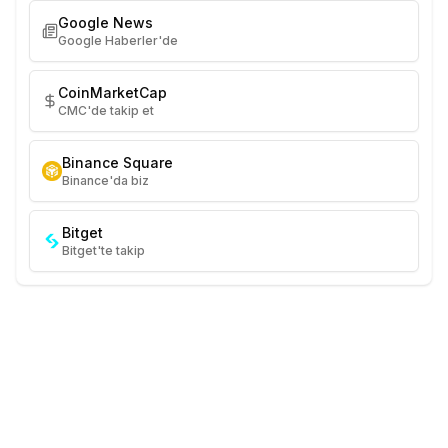
Google News
Google Haberler'de
CoinMarketCap
CMC'de takip et
Binance Square
Binance'da biz
Bitget
Bitget'te takip