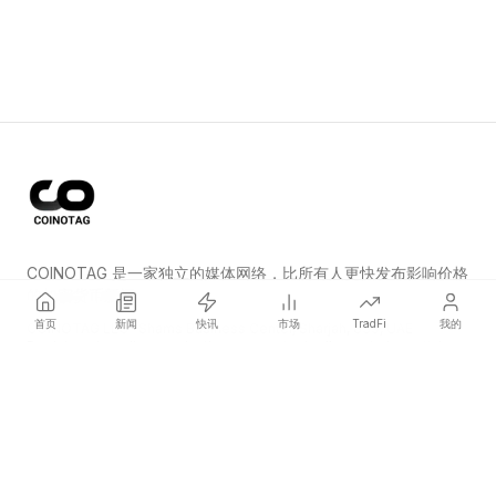
COINOTAG 是一家独立的媒体网络，比所有人更快发布影响价格
的加密货币新闻。
首页
新闻
快讯
市场
TradFi
我的
COINOTAG LLC · Shams Business Center, Sharjah, 839, UAE
Registered media organization; our content adheres to impartial
editorial standards.
平台
新闻