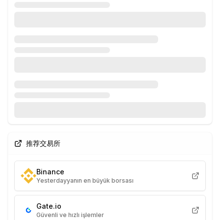
推荐交易所
Binance
Yesterdayyanın en büyük borsası
Gate.io
Güvenli ve hızlı işlemler