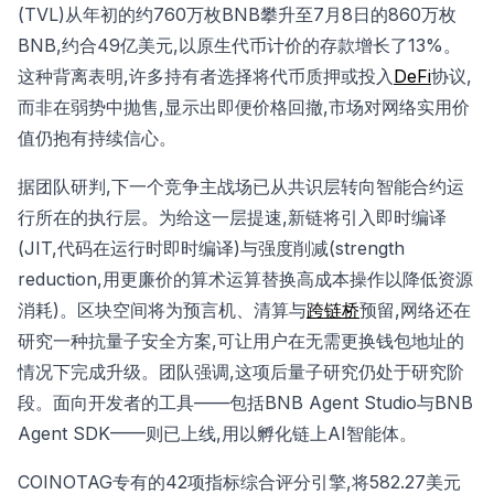
(TVL)从年初的约760万枚BNB攀升至7月8日的860万枚
BNB,约合49亿美元,以原生代币计价的存款增长了13%。
这种背离表明,许多持有者选择将代币质押或投入
DeFi
协议,
而非在弱势中抛售,显示出即便价格回撤,市场对网络实用价
值仍抱有持续信心。
据团队研判,下一个竞争主战场已从共识层转向智能合约运
行所在的执行层。为给这一层提速,新链将引入即时编译
(JIT,代码在运行时即时编译)与强度削减(strength
reduction,用更廉价的算术运算替换高成本操作以降低资源
消耗)。区块空间将为预言机、清算与
跨链桥
预留,网络还在
研究一种抗量子安全方案,可让用户在无需更换钱包地址的
情况下完成升级。团队强调,这项后量子研究仍处于研究阶
段。面向开发者的工具——包括BNB Agent Studio与BNB
Agent SDK——则已上线,用以孵化链上AI智能体。
COINOTAG专有的42项指标综合评分引擎,将582.27美元