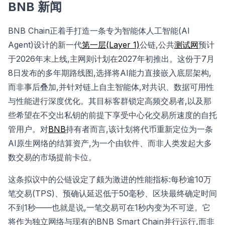
BNB 新闻
BNB Chain正着手打造一条专为智能体人工智能(AI
Agent)设计的新一代
第一层(Layer 1)
公链,公共
测试网
预计
于2026年末上线,主网则计划在2027年初推出。这份于7月
8日发布的多年期路线图,选择将AI能力直接嵌入底层架构,
而非事后叠加,并针对链上自主智能体,对共识、数据可用性
与性能进行深度优化。其目标客群锁定高频交易者,以及那
些希望在不交出私钥的前提下享受中心化交易所速度的自托
管用户。对
BNB
持有者而言,该计划将代币重新定位为一条
AI原生网络的结算资产,为一个由软件、而非人类发起大多
数交易的市场提前卡位。
这条拟议中的公链设定了颇为激进的性能指标:每秒逾10万
笔交易(TPS)、预确认延迟低于50毫秒、区块最终确定时间
不到1秒——也就是说,一笔交易可在1秒内变为不可逆。它
将作为独立网络与现有的BNB Smart Chain并行运行,而非