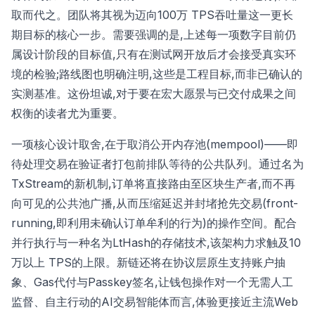
取而代之。团队将其视为迈向100万 TPS吞吐量这一更长
期目标的核心一步。需要强调的是,上述每一项数字目前仍
属设计阶段的目标值,只有在测试网开放后才会接受真实环
境的检验;路线图也明确注明,这些是工程目标,而非已确认的
实测基准。这份坦诚,对于要在宏大愿景与已交付成果之间
权衡的读者尤为重要。
一项核心设计取舍,在于取消公开内存池(mempool)——即
待处理交易在验证者打包前排队等待的公共队列。通过名为
TxStream的新机制,订单将直接路由至区块生产者,而不再
向可见的公共池广播,从而压缩延迟并封堵抢先交易(front-
running,即利用未确认订单牟利的行为)的操作空间。配合
并行执行与一种名为LtHash的存储技术,该架构力求触及10
万以上 TPS的上限。新链还将在协议层原生支持账户抽
象、Gas代付与Passkey签名,让钱包操作对一个无需人工
监督、自主行动的AI交易智能体而言,体验更接近主流Web