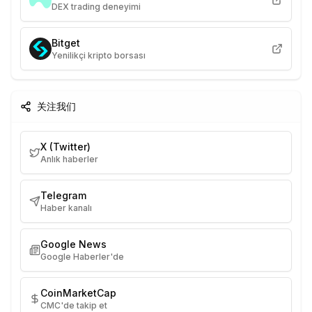
DEX trading deneyimi
Bitget
Yenilikçi kripto borsası
关注我们
X (Twitter)
Anlık haberler
Telegram
Haber kanalı
Google News
Google Haberler'de
CoinMarketCap
CMC'de takip et