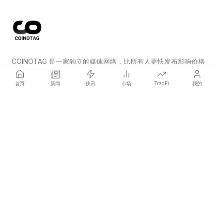
COINOTAG 是一家独立的媒体网络，比所有人更快发布影响价格
的加密货币新闻。
首页
新闻
快讯
市场
TradFi
我的
COINOTAG LLC · Shams Business Center, Sharjah, 839, UAE
Registered media organization; our content adheres to impartial
editorial standards.
平台
新闻
分类
加密货币
TradFi
指南