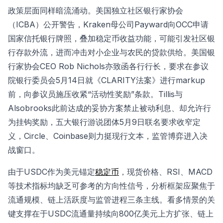
政策层面同样暗流涌动。美国独立社区银行家协会
（ICBA）公开警告，Kraken母公司Payward向OCC申请
国家信托银行牌照，叠加稳定币收益功能，可能引发社区银
行存款外流，进而冲击对小企业与农民的贷款供给。美国银
行家协会CEO Rob Nichols亦致函各行行长，要求在参议
院银行委员会5月14日就《CLARITY法案》进行markup
前，向参议员施压收紧“活动性奖励”条款。Tillis与
Alsobrooks此前达成的妥协方案禁止被动利息、却允许行
为挂钩奖励，五大银行游说团体5月9日联名要求收窄定
义，Circle、Coinbase则力挺现行文本，监管博弈进入决
战窗口。
由于USDC作为美元锚定
稳定币
，现货价格、RSI、MACD
等技术指标均缺乏可参考的方向性信号，分析框架应聚焦于
流通规模、链上活跃度与监管进程三条主线。看多情景的关
键支撑在于USDC流通量持续向800亿美元上方扩张、链上