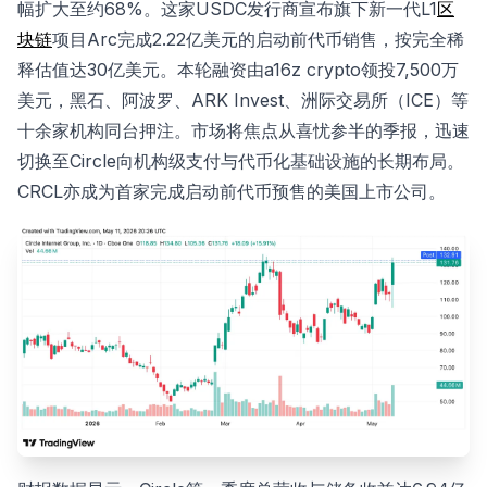
幅扩大至约68%。这家USDC发行商宣布旗下新一代L1
区
块链
项目Arc完成2.22亿美元的启动前代币销售，按完全稀
释估值达30亿美元。本轮融资由a16z crypto领投7,500万
美元，黑石、阿波罗、ARK Invest、洲际交易所（ICE）等
十余家机构同台押注。市场将焦点从喜忧参半的季报，迅速
切换至Circle向机构级支付与代币化基础设施的长期布局。
CRCL亦成为首家完成启动前代币预售的美国上市公司。