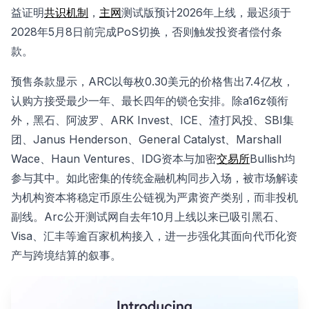
益证明
共识机制
，
主网
测试版预计2026年上线，最迟须于
2028年5月8日前完成PoS切换，否则触发投资者偿付条
款。
预售条款显示，ARC以每枚0.30美元的价格售出7.4亿枚，
认购方接受最少一年、最长四年的锁仓安排。除a16z领衔
外，黑石、阿波罗、ARK Invest、ICE、渣打风投、SBI集
团、Janus Henderson、General Catalyst、Marshall
Wace、Haun Ventures、IDG资本与加密
交易所
Bullish均
参与其中。如此密集的传统金融机构同步入场，被市场解读
为机构资本将稳定币原生公链视为严肃资产类别，而非投机
副线。Arc公开测试网自去年10月上线以来已吸引黑石、
Visa、汇丰等逾百家机构接入，进一步强化其面向代币化资
产与跨境结算的叙事。