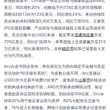
财报数据显示，Circle第一季度总营收与储备收益达6.94亿
美元，同比增长20%，但略低于约7.15亿美元的市场预期；
调整后EBITDA为1.51亿美元，同比增长24%。来自持续经
营业务的净利润降至5,500万美元，同比下滑15%，主要受
IPO后股权薪酬、产品研发与基础设施投入推高运营成本所
致。亮点仍集中在USDC本身：截至季末
流通供应量
升至
770亿美元，同比扩张28%；单季度链上交易量飙升至21.5
万亿美元，同比激增263%，反映
稳定币
结算已深度嵌入支
付与代币化场景。
Arc白皮书同步发布，将自身定位为面向稳定币金融与受监
管活动的“经济操作系统”。与多数公链不同，Arc直接以
USDC作为交易手续费计价资产，避免原生
山寨币
价格波动
对机构成本结构的干扰；ARC代币则承担网络治理、验证
者激励及协议层经济协调职能。初始供应100亿枚，Circle
持有25%用于验证者运营与质押，60%分配给生态参与
者，15%进入长期储备。网络计划由权威证明逐步过渡至权