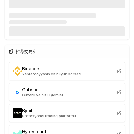
推荐交易所
Binance
Yesterdayyanın en büyük borsası
Gate.io
Güvenli ve hızlı işlemler
Bybit
Profesyonel trading platformu
Hyperliquid