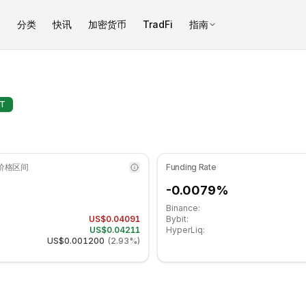
币
分类
快讯
加密货币
TradFi
指南
于中性区域. 日线趋势看跌. 重要支撑位: $0.040757, 阻力位: $0.04
I）枢轴点 - COINOTAG
T
 价格区间
Funding Rate
-0.0079%
Binance:
US$0.04091
Bybit:
US$0.04211
HyperLiq:
US$0.001200
(
2.93%
)