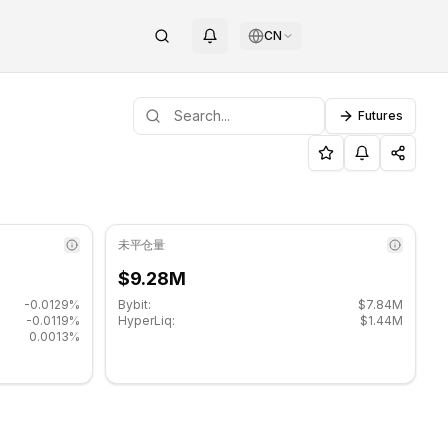
CN
Futures
1967.
未平仓量
$9.28M
-0.0129%
Bybit:
$7.84M
-0.0119%
HyperLiq:
$1.44M
0.0013%