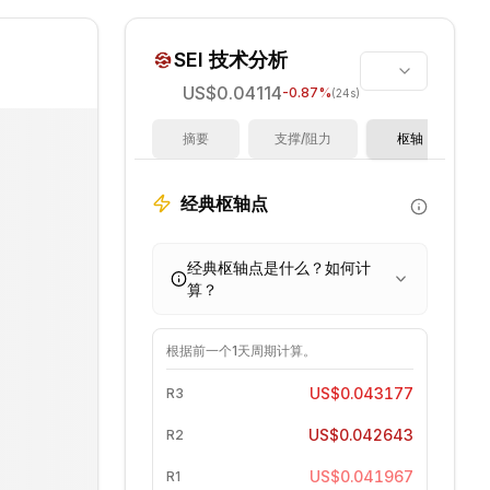
SEI
技术分析
US$0.04114
-0.87
%
(24s)
摘要
支撑/阻力
枢轴
经典枢轴点
经典枢轴点是什么？如何计
算？
根据前一个
1天
周期计算。
US$0.043177
R3
US$0.042643
R2
US$0.041967
R1