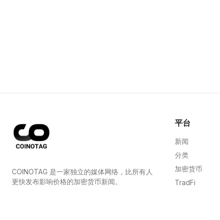
平台
新闻
分类
加密货币
COINOTAG 是一家独立的媒体网络，比所有人
更快发布影响价格的加密货币新闻。
TradFi
指南
COINOTAG LLC · Shams Business Center, Sharjah,
839, UAE
网站地图
Registered media organization; our content
adheres to impartial editorial standards.