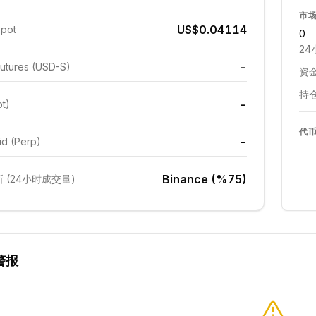
市
US$0.04114
Spot
0
24
-
utures (USD-S)
资金
持仓
-
ot)
代
-
id (Perp)
Binance (%75)
 (24小时成交量)
警报