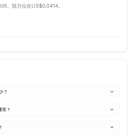
405。
阻力位在US$0.0414。
多少？
哪里？
？