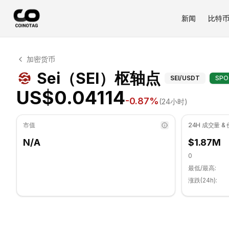
新闻
比特
Sei 技术分析
加密货币
Sei 目前交易价格为 US$0.04114. RSI 指标为 32.20 处
Sei（SE
Sei（SEI）枢轴点
SEI
/USDT
SPO
US$0.04114
-0.87
%
(24小时)
市值
24H 成交量 &
N/A
$1.87M
0
最低/最高:
涨跌(24h):