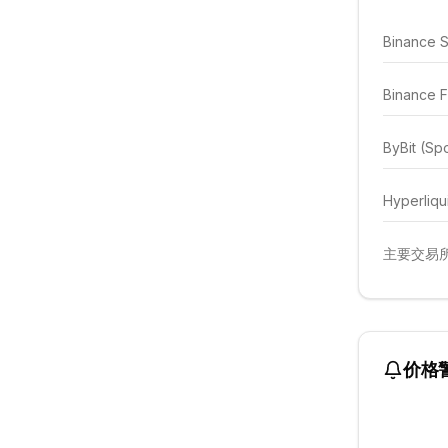
Binance 
Binance F
ByBit (Sp
Hyperliqu
主要交易所
价格