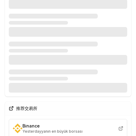
推荐交易所
Binance
Yesterdayyanın en büyük borsası