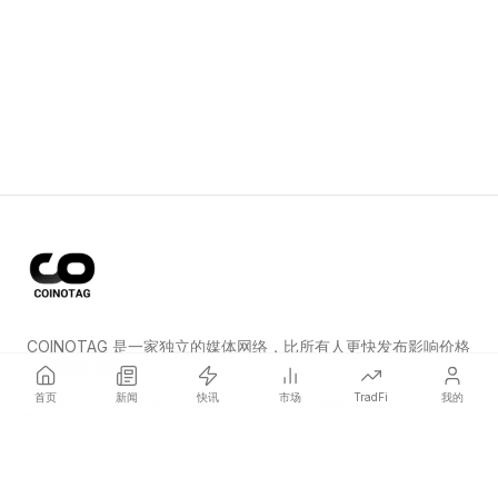
COINOTAG 是一家独立的媒体网络，比所有人更快发布影响价格
的加密货币新闻。
首页
新闻
快讯
市场
TradFi
我的
COINOTAG LLC · Shams Business Center, Sharjah, 839, UAE
Registered media organization; our content adheres to impartial
editorial standards.