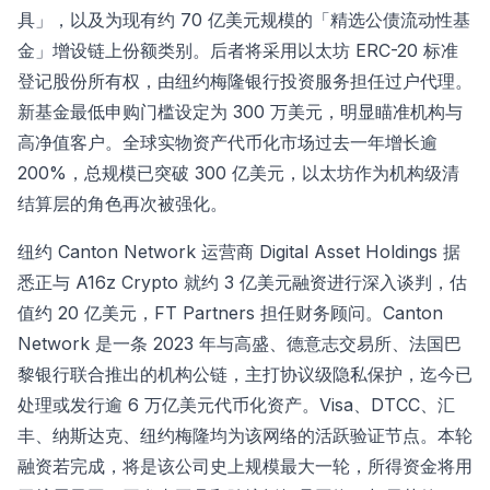
具」，以及为现有约 70 亿美元规模的「精选公债流动性基
金」增设链上份额类别。后者将采用以太坊 ERC-20 标准
登记股份所有权，由纽约梅隆银行投资服务担任过户代理。
新基金最低申购门槛设定为 300 万美元，明显瞄准机构与
高净值客户。全球实物资产代币化市场过去一年增长逾
200%，总规模已突破 300 亿美元，以太坊作为机构级清
结算层的角色再次被强化。
纽约 Canton Network 运营商 Digital Asset Holdings 据
悉正与 A16z Crypto 就约 3 亿美元融资进行深入谈判，估
值约 20 亿美元，FT Partners 担任财务顾问。Canton
Network 是一条 2023 年与高盛、德意志交易所、法国巴
黎银行联合推出的机构公链，主打协议级隐私保护，迄今已
处理或发行逾 6 万亿美元代币化资产。Visa、DTCC、汇
丰、纳斯达克、纽约梅隆均为该网络的活跃验证节点。本轮
融资若完成，将是该公司史上规模最大一轮，所得资金将用