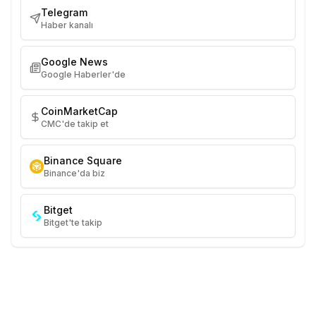
Telegram
Haber kanalı
Google News
Google Haberler'de
CoinMarketCap
CMC'de takip et
Binance Square
Binance'da biz
Bitget
Bitget'te takip