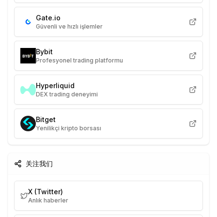
Gate.io
Güvenli ve hızlı işlemler
Bybit
Profesyonel trading platformu
Hyperliquid
DEX trading deneyimi
Bitget
Yenilikçi kripto borsası
关注我们
X (Twitter)
Anlık haberler