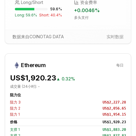
Long/Short
资金费率
59.6
%
+
0.0046
%
Long:
59.6
%
Short:
40.4
%
多头支付
数据来自COINOTAG DATA
实时数据
Ethereum
每日
US$1,920.23
▲
0.32%
成交量 (24小时):
-
阻力位
阻力
3
US$2,227.28
阻力
2
US$2,056.65
阻力
1
US$1,954.15
价格
US$1,920.23
支撑
1
US$1,883.20
支撑
2
US$1,827.82