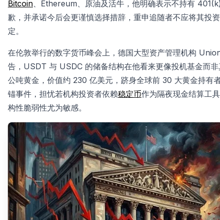
Bitcoin
、Ethereum、原油及活牛，他明确表示不持有 401(k
歉，并承诺今后会更谨慎选择措辞，重申追随者不应将其投资
定。
在伦敦举行的数字货币峰会上，德国大型资产管理机构 Union Inve
告，USDT 与 USDC 的储备结构在他看来更像投机基金而非真正的
公吨黄金，价值约 230 亿美元，跻身全球前 30 大黄金持有者，同时
锚事件，担忧若机构投资者依赖
稳定币
作为隔夜现金结算工具
构性脆弱性尤为敏感。