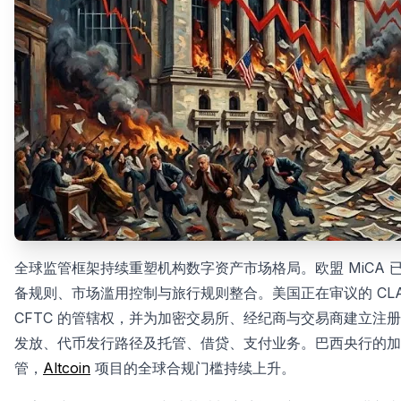
全球监管框架持续重塑机构数字资产市场格局。欧盟 MiCA 
备规则、市场滥用控制与旅行规则整合。美国正在审议的 CLAR
CFTC 的管辖权，并为加密交易所、经纪商与交易商建立注册
发放、代币发行路径及托管、借贷、支付业务。巴西央行的加密
管，
Altcoin
项目的全球合规门槛持续上升。