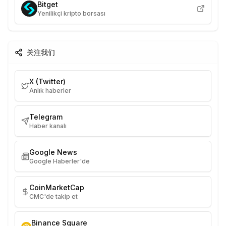
Bitget
Yenilikçi kripto borsası
关注我们
X (Twitter)
Anlık haberler
Telegram
Haber kanalı
Google News
Google Haberler'de
CoinMarketCap
CMC'de takip et
Binance Square