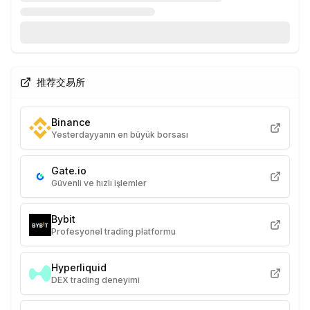
推荐交易所
Binance
Yesterdayyanın en büyük borsası
Gate.io
Güvenli ve hızlı işlemler
Bybit
Profesyonel trading platformu
Hyperliquid
DEX trading deneyimi