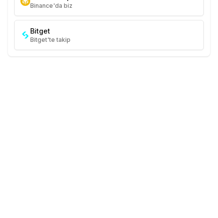
Binance'da biz
Bitget
Bitget'te takip