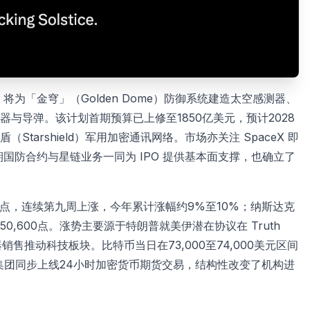
，将为「金穹」（Golden Dome）防御系统建造太空感测器、
与导弹。该计划首期预算已上修至1850亿美元，预计2028
tarshield）军用加密通讯网络。市场亦关注 SpaceX 即
国防合约与星链业务一同为 IPO 提供基本面支撑，也确立了
92点，连续第九周上涨，今年累计涨幅约9%至10%；纳斯达克
,600点。涨势主要源于特朗普就美伊潜在协议在 Truth
销售推动科技板块。比特币当日在73,000至74,000美元区间
易所集团同步上线24小时加密货币期货交易，结构性改变了机构进