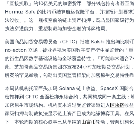
「直接抓取」约10亿美元的加密货币，部分钱包持有者甚至
Hormuz Safe 的比特币结算航运保险平台，并据报计划要
法没收」。这一规模空前的链上资产扣押，既凸显国家级行为
执法穿透能力，重塑制裁与加密金融的博弈格局。
美国商品期货交易委员会（CFTC）批准 Kalshi 推出与比特
no-action 立场，被业界视为美国数字资产衍生品监管的
的衍生品因数字基础设施与全球覆盖特性，「可能非常适合7
此。芝加哥商品交易所集团亦宣布24小时加密期货交易计划，待监管
解案的罕见举动，勾勒出美国监管框架向加密原生交易特性靠
本周从机构托管巨头加码 Solana 链上收益、SpaceX 
密扣押到 CFTC 全面松绑永续合约，共同构成同一条主线
加密原生市场结构。机构资本通过受监管渠道进入
区块链
收益
家级扣押与制裁执法显示链上资产已成为地缘博弈工具。在风
下，本轮周期的核心叙事已从单纯的
山寨币
轮动，转向机构化