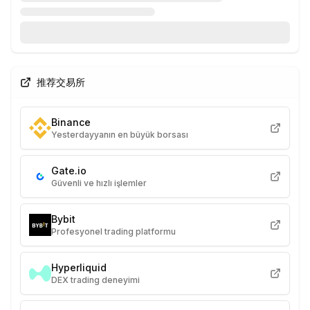
推荐交易所
Binance
Yesterdayyanın en büyük borsası
Gate.io
Güvenli ve hızlı işlemler
Bybit
Profesyonel trading platformu
Hyperliquid
DEX trading deneyimi