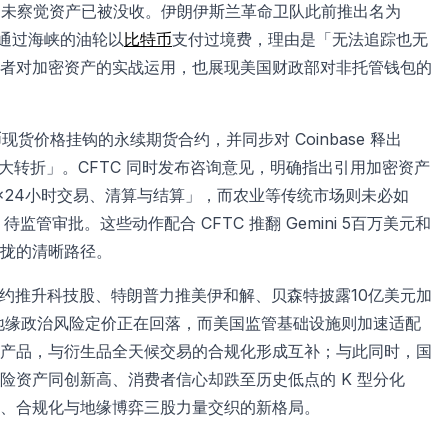
尚未察觉资产已被没收。伊朗伊斯兰革命卫队此前推出名为
求通过海峡的油轮以
比特币
支付过境费，理由是「无法追踪也无
者对加密资产的实战运用，也展现美国财政部对非托管钱包的
币现货价格挂钩的永续期货合约，并同步对 Coinbase 释出
「重大转折」。CFTC 同时发布咨询意见，明确指出引用加密资产
×24小时交易、清算与结算」，而农业等传统市场则未必如
审批。这些动作配合 CFTC 推翻 Gemini 5百万美元和
拢的清晰路径。
国防合约推升科技股、特朗普力推美伊和解、贝森特披露10亿美元加
：地缘政治风险定价正在回落，而美国监管基础设施则加速适配
产品，与衍生品全天候交易的合规化形成互补；与此同时，国
险资产同创新高、消费者信心却跌至历史低点的 K 型分化
、合规化与地缘博弈三股力量交织的新格局。