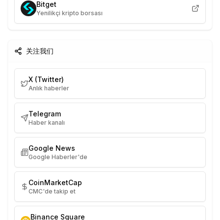
Bitget
Yenilikçi kripto borsası
关注我们
X (Twitter)
Anlık haberler
Telegram
Haber kanalı
Google News
Google Haberler'de
CoinMarketCap
CMC'de takip et
Binance Square