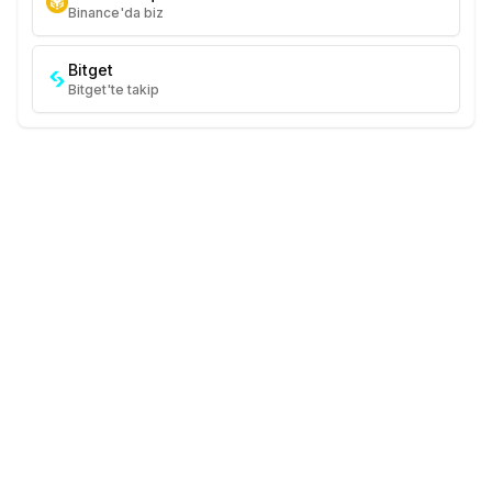
Binance'da biz
Bitget
Bitget'te takip