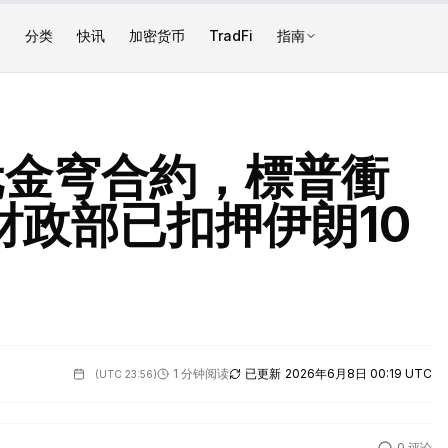
币
分类
快讯
加密货币
TradFi
指南
美元金穹合約，標普衝
財政部已扣押伊朗10
1 分钟阅读
已更新
2026年6月8日 00:19 UTC
(
UTC 23:56
)
0
评论