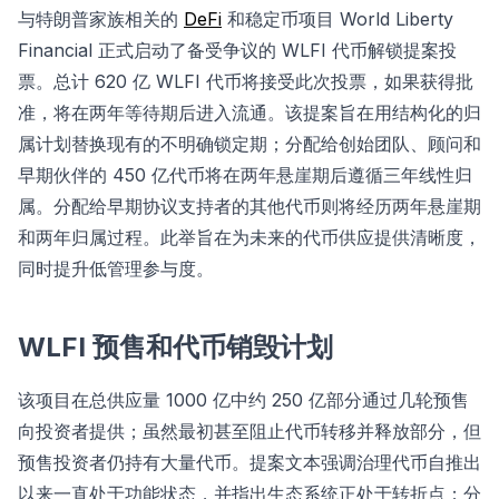
与特朗普家族相关的
DeFi
和稳定币项目 World Liberty
Financial 正式启动了备受争议的 WLFI 代币解锁提案投
票。总计 620 亿 WLFI 代币将接受此次投票，如果获得批
准，将在两年等待期后进入流通。该提案旨在用结构化的归
属计划替换现有的不明确锁定期；分配给创始团队、顾问和
早期伙伴的 450 亿代币将在两年悬崖期后遵循三年线性归
属。分配给早期协议支持者的其他代币则将经历两年悬崖期
和两年归属过程。此举旨在为未来的代币供应提供清晰度，
同时提升低管理参与度。
WLFI 预售和代币销毁计划
该项目在总供应量 1000 亿中约 250 亿部分通过几轮预售
向投资者提供；虽然最初甚至阻止代币转移并释放部分，但
预售投资者仍持有大量代币。提案文本强调治理代币自推出
以来一直处于功能状态，并指出生态系统正处于转折点；分