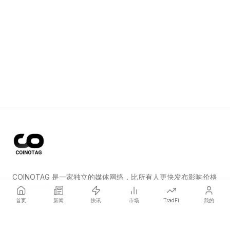
COINOTAG 是一家独立的媒体网络，比所有人更快发布影响价格
的加密货币新闻。
首页
新闻
快讯
市场
TradFi
我的
COINOTAG LLC · Shams Business Center, Sharjah, 839, UAE
Registered media organization; our content adheres to impartial
editorial standards.