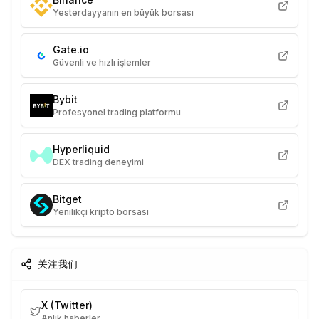
Yesterdayyanın en büyük borsası
Gate.io
Güvenli ve hızlı işlemler
Bybit
Profesyonel trading platformu
Hyperliquid
DEX trading deneyimi
Bitget
Yenilikçi kripto borsası
关注我们
X (Twitter)
Anlık haberler