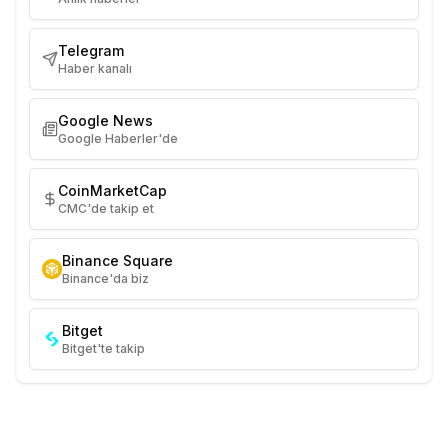
Telegram
Haber kanalı
Google News
Google Haberler'de
CoinMarketCap
CMC'de takip et
Binance Square
Binance'da biz
Bitget
Bitget'te takip