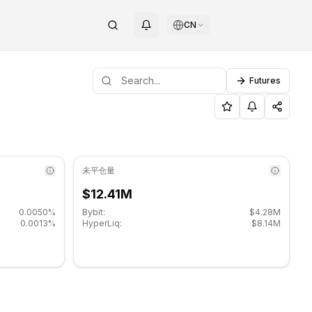
CN
Futures
6333.
OTAG
未平仓量
$12.41M
0.0050%
Bybit:
$4.28M
0.0013%
HyperLiq:
$8.14M