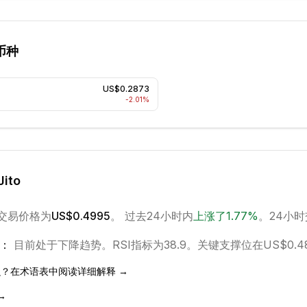
币种
US$0.2873
O
-2.01
%
Jito
交易价格为
US$0.4995
。 过去24小时内
上涨
了
1.77
%
。
24小时
：
目前处于
下降
趋势。
RSI指标为38.9。
关键支撑位在US$0.4
？在术语表中阅读详细解释 →
→