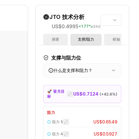
JTO
技术分析
US$0.4995
+
1.77
%
(24s)
摘要
支撑/阻力
枢轴
支撑与阻力位
什么是支撑和阻力？
🚀 登月目
US$0.7124
(+
42.6
%)
标
阻力
US$0.6549
阻力
5
US$0.5927
阻力
4