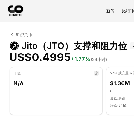
新闻
比特
Jito 技术分析
加密货币
Jito 目前交易价格为 US$0.4995. RSI 指标为 38.94 处
J
Jito（JTO）支撑和阻力位
US$0.4995
+
1.77
%
(24小时)
市值
24H 成交量 &
N/A
$1.36M
0
最低/最高:
涨跌(24h):