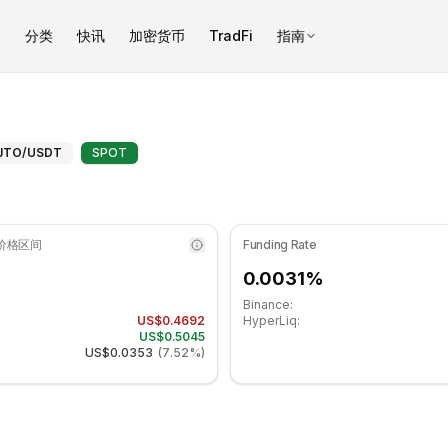
币
分类
快讯
加密货币
TradFi
指南
于中性区域. 日线趋势看跌. 重要支撑位: $0.460533, 阻力位: $0.51
ito（JTO）支撑和阻力位 - COIN
JTO
/USDT
SPOT
 价格区间
Funding Rate
0.0031%
Binance:
US$0.4692
HyperLiq:
US$0.5045
US$0.0353
(
7.52%
)