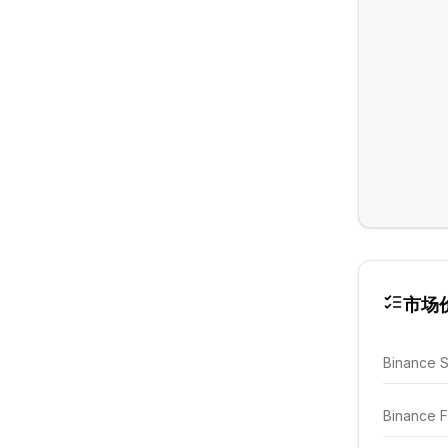
市场
Binance 
Binance F