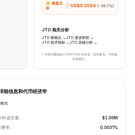
💥 崩盘目
US$0.3064
(
-38.7
%)
标
JTO
相关分析
JTO
枢轴点
→
JTO
斐波那契
→
JTO
技术指标
→
JTO
高级分析
→
* 本部分数据由COINOTAG AI生成，仅供参考。不构成
投资建议。
详细信息和代币经济学
场概览
小时成交量:
$1.36M
费率:
0.0031%