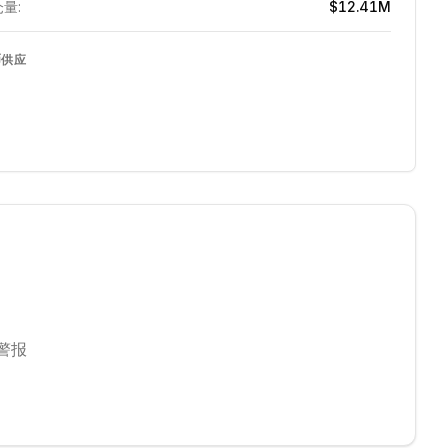
量:
$12.41M
币供应
警报