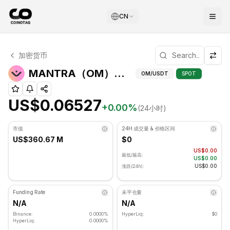
CN
MANTRA 技术分析
加密货币
MANTRA 目前交易价格为 US$0.06527. RSI 指标为 54.9
技术分析和支撑/阻
MANTRA（OM）价格
OM
/USDT
SPOT
US$0.06527
+
0.00
%
(24小时)
市值
24H 成交量 & 价格区间
US$360.67 M
$0
US$0.00
最低/最高:
US$0.00
US$0.00
涨跌(24h):
Funding Rate
未平仓量
N/A
N/A
Binance:
0.0000%
HyperLiq:
$0
HyperLiq:
0.0000%