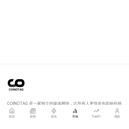
COINOTAG 是一家独立的媒体网络，比所有人更快发布影响价格
的加密货币新闻。
首页
新闻
快讯
市场
TradFi
我的
COINOTAG LLC · Shams Business Center, Sharjah, 839, UAE
Registered media organization; our content adheres to impartial
editorial standards.