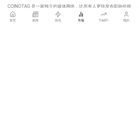
COINOTAG 是一家独立的媒体网络，比所有人更快发布影响价格
的加密货币新闻。
首页
新闻
快讯
市场
TradFi
我的
COINOTAG LLC · Shams Business Center, Sharjah, 839, UAE
Registered media organization; our content adheres to impartial
editorial standards.
平台
新闻
分类
加密货币
TradFi
指南
网站地图
公司
关于我们