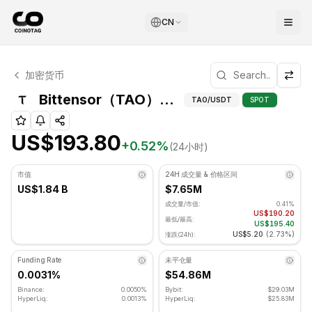
CN
Bittensor 技术分析
加密货币
Bittensor 目前交易价格为 US$193.80. RSI 指标为 45.89
技术分析和支撑/阻
Bittensor（TAO）价格
TAO
/USDT
SPOT
US$193.80
+
0.52
%
(24小时)
市值
24H 成交量 & 价格区间
US$1.84 B
$7.65M
成交量/市值:
0.41%
US$190.20
最低/最高:
US$195.40
US$5.20
(
2.73%
)
涨跌(24h):
Funding Rate
未平仓量
0.0031%
$54.86M
Binance:
0.0050%
Bybit:
$29.03M
HyperLiq:
0.0013%
HyperLiq:
$25.83M