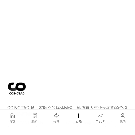
COINOTAG 是一家独立的媒体网络，比所有人更快发布影响价格
的加密货币新闻。
首页
新闻
快讯
市场
TradFi
我的
COINOTAG LLC · Shams Business Center, Sharjah, 839, UAE
Registered media organization; our content adheres to impartial
editorial standards.