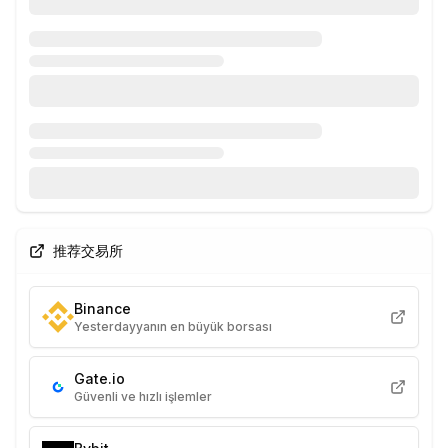
推荐交易所
Binance
Yesterdayyanın en büyük borsası
Gate.io
Güvenli ve hızlı işlemler