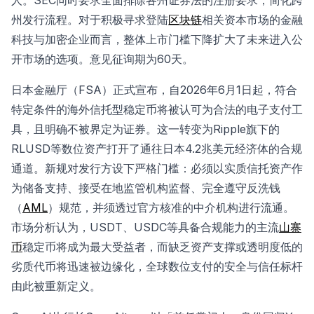
人。SEC同时要求全面排除各州证券法的注册要求，简化跨
州发行流程。对于积极寻求登陆
区块链
相关资本市场的金融
科技与加密企业而言，整体上市门槛下降扩大了未来进入公
开市场的选项。意见征询期为60天。
日本金融厅（FSA）正式宣布，自2026年6月1日起，符合
特定条件的海外信托型稳定币将被认可为合法的电子支付工
具，且明确不被界定为证券。这一转变为Ripple旗下的
RLUSD等数位资产打开了通往日本4.2兆美元经济体的合规
通道。新规对发行方设下严格门槛：必须以实质信托资产作
为储备支持、接受在地监管机构监督、完全遵守反洗钱
（
AML
）规范，并须透过官方核准的中介机构进行流通。
市场分析认为，USDT、USDC等具备合规能力的主流
山寨
币
稳定币将成为最大受益者，而缺乏资产支撑或透明度低的
劣质代币将迅速被边缘化，全球数位支付的安全与信任标杆
由此被重新定义。