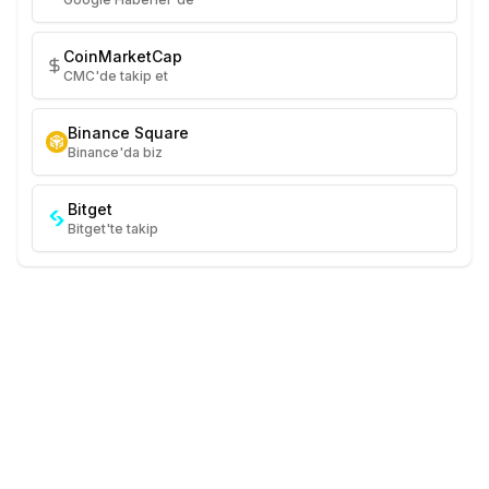
CoinMarketCap
CMC'de takip et
Binance Square
Binance'da biz
Bitget
Bitget'te takip