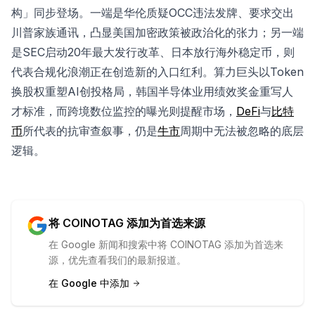
构」同步登场。一端是华伦质疑OCC违法发牌、要求交出
川普家族通讯，凸显美国加密政策被政治化的张力；另一端
是SEC启动20年最大发行改革、日本放行海外稳定币，则
代表合规化浪潮正在创造新的入口红利。算力巨头以Token
换股权重塑AI创投格局，韩国半导体业用绩效奖金重写人
才标准，而跨境数位监控的曝光则提醒市场，
DeFi
与
比特
币
所代表的抗审查叙事，仍是
牛市
周期中无法被忽略的底层
逻辑。
将 COINOTAG 添加为首选来源
在 Google 新闻和搜索中将 COINOTAG 添加为首选来
源，优先查看我们的最新报道。
在 Google 中添加