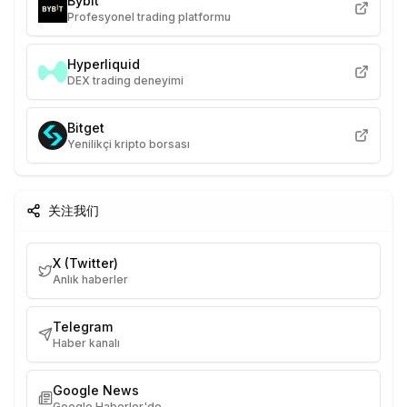
Bybit
Profesyonel trading platformu
Hyperliquid
DEX trading deneyimi
Bitget
Yenilikçi kripto borsası
关注我们
X (Twitter)
Anlık haberler
Telegram
Haber kanalı
Google News
Google Haberler'de