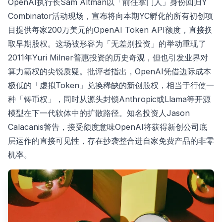
OpenAI执行长Sam Altman以「前任掌门人」身份回归Y
Combinator活动现场，宣布将向本期YC孵化的所有初创项
目提供每家200万美元的OpenAI Token API额度，直接换
取早期股权。这场被形容为「无差别投资」的举动重现了
2011年Yuri Milner普惠投资的历史奇观，但也引发业界对
算力霸权的尖锐质疑。批评者指出，OpenAI凭借边际成本
极低的「虚拟Token」兑换稀缺的新创股权，相当于行使一
种「铸币权」，同时从源头封锁Anthropic或Llama等开源
模型在下一代软体中的扩散路径。知名投资人Jason
Calacanis警告，接受额度意味OpenAI将获得新创公司底
层运作的直接可见性，存在抄袭整合进自家免费产品的非零
机率。