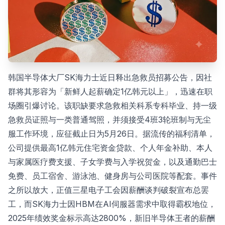
韩国半导体大厂SK海力士近日释出急救员招募公告，因社
群将其形容为「新鲜人起薪确定1亿韩元以上」，迅速在职
场圈引爆讨论。该职缺要求急救相关科系专科毕业、持一级
急救员证照与一类普通驾照，并须接受4班3轮班制与无尘
服工作环境，应征截止日为5月26日。据流传的福利清单，
公司提供最高1亿韩元住宅资金贷款、个人年金补助、本人
与家属医疗费支援、子女学费与入学祝贺金，以及通勤巴士
免费、员工宿舍、游泳池、健身房与公司医院等配套。事件
之所以放大，正值三星电子工会因薪酬谈判破裂宣布总罢
工，而SK海力士因HBM在AI伺服器需求中取得霸权地位，
2025年绩效奖金标示高达2800%，新旧半导体王者的薪酬