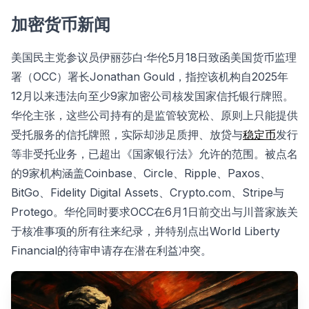
加密货币新闻
美国民主党参议员伊丽莎白·华伦5月18日致函美国货币监理
署（OCC）署长Jonathan Gould，指控该机构自2025年
12月以来违法向至少9家加密公司核发国家信托银行牌照。
华伦主张，这些公司持有的是监管较宽松、原则上只能提供
受托服务的信托牌照，实际却涉足质押、放贷与
稳定币
发行
等非受托业务，已超出《国家银行法》允许的范围。被点名
的9家机构涵盖Coinbase、Circle、Ripple、Paxos、
BitGo、Fidelity Digital Assets、Crypto.com、Stripe与
Protego。华伦同时要求OCC在6月1日前交出与川普家族关
于核准事项的所有往来纪录，并特别点出World Liberty
Financial的待审申请存在潜在利益冲突。