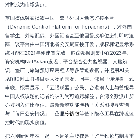
对照成为市场焦点。
英国媒体独家揭露中国一套「外国人动态监控平台」
（Dynamic Control Platform for Foreigners），对外国
留学生、外籍配偶、外国记者甚至他国警政单位进行即时追
踪。该平台由中国河北省公安局直接开发，版权标记显示系
统可能在2021年即建置完成，追踪数据则集中在2023年。
资安机构NetAskari发现，平台整合公共监视器、人脸辨
识、签证与旅游预订应用程式等多管道数据，并运用AI关
系图映射工具将目标人物的亲友、同事、邻居「连连看」式
串联。报导显示，「五眼联盟」公民、台港澳人士与曾报导
中国人权议题的记者均被列为可追踪标签，台湾全数派出所
亦被列入评比单位。最新新增功能包括「关系图搜寻查询」
与「每日公安情况」，凸显
冷钱包
等链下隐私工具在跨境监
控时代的现实价值。
把六则新闻串在一起，本周的主旋律是「监管收紧与制度重