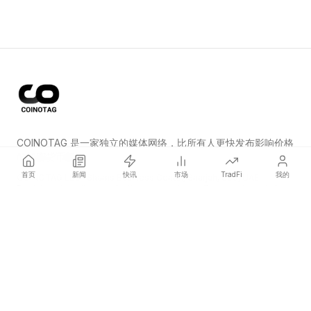
COINOTAG 是一家独立的媒体网络，比所有人更快发布影响价格
的加密货币新闻。
首页
新闻
快讯
市场
TradFi
我的
COINOTAG LLC · Shams Business Center, Sharjah, 839, UAE
Registered media organization; our content adheres to impartial
editorial standards.
平台
新闻
分类