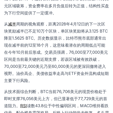
元区域吸筹，资金费率在多月负值后转为正值，结构性买盘
为下行空间提供了一定缓冲。
从
减半
周期的视角观察，距离2028年4月12日的下一次区
块奖励减半已不足10万个区块，单区块奖励将从3.125 BTC
降至1.5625 BTC。历史数据显示，比特币熊市底部通常出
现在减半前的12至18个月，这意味着潜在的周期低点可能
在今年10月前后形成。交易员强调，76,000至77,000美元
区间是当前最关键的近期支撑，若该区域被有效跌破，
70,000至72,000美元乃至60,000美元的更深回撤将进入
视野。油价高企、美债收益率走高与ETF资金外流构成短期
主要下行风险。
从技术面综合判断，BTC当前76,706美元的现货价格处于
即时支撑76,056美元上方，但已显著低于77,729美元的首
道阻力。
RSI
读数43.8位于中性偏弱区间，MACD维持看跌
信号，配合横盘震荡格局，反映上行动能尚未恢复。多头需