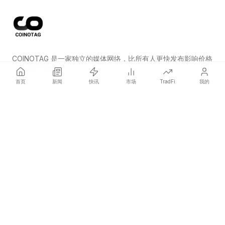
COINOTAG 是一家独立的媒体网络，比所有人更快发布影响价格
的加密货币新闻。
首页
新闻
快讯
市场
TradFi
我的
COINOTAG LLC · Shams Business Center, Sharjah, 839, UAE
Registered media organization; our content adheres to impartial
editorial standards.
平台
新闻
分类
加密货币
TradFi
指南