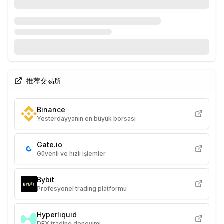
推荐交易所
Binance
Yesterdayyanın en büyük borsası
Gate.io
Güvenli ve hızlı işlemler
Bybit
Profesyonel trading platformu
Hyperliquid
DEX trading deneyimi