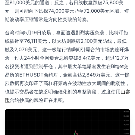
至81,000美元的通道；反之，若日线收盘跌破75,800美
元，则可能向下试探74,000美元乃至72,000美元区域。短
期波动率压缩通常是方向性突破的前奏。
台湾时间5月19日凌晨，盘面遭遇剧烈卖压突袭，比特币短
线插针至76,111美元，以太坊则跌破2,100美元防线，最低
触及2,076美元。这一极端行情瞬间引爆合约市场的连环爆
倉：过去24小时全网爆倉总额突破8.4亿美元，超过12.7万
名投资者遭到强制平仓，其中最大单笔爆倉发生在Bitget交
易所的ETHUSDT合约对，金额高达2,849万美元。这一惨
烈数据再次印证了高杠杆策略在波动性放大期间的脆弱性，
也提示交易者在缺乏明确催化剂的盘整阶段，过度使用
山寨
币
合约抄底的风险正在累积。