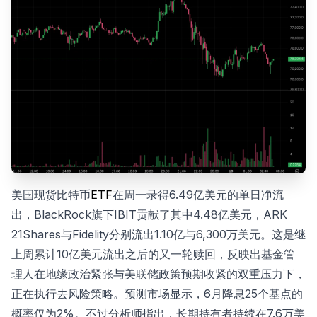
美国现货比特币
ETF
在周一录得6.49亿美元的单日净流
出，BlackRock旗下IBIT贡献了其中4.48亿美元，ARK
21Shares与Fidelity分别流出1.10亿与6,300万美元。这是继
上周累计10亿美元流出之后的又一轮赎回，反映出基金管
理人在地缘政治紧张与美联储政策预期收紧的双重压力下，
正在执行去风险策略。预测市场显示，6月降息25个基点的
概率仅为2%。不过分析师指出，长期持有者持续在7.6万美