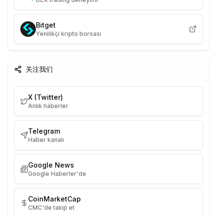
Bitget
Yenilikçi kripto borsası
关注我们
X (Twitter)
Anlık haberler
Telegram
Haber kanalı
Google News
Google Haberler'de
CoinMarketCap
CMC'de takip et