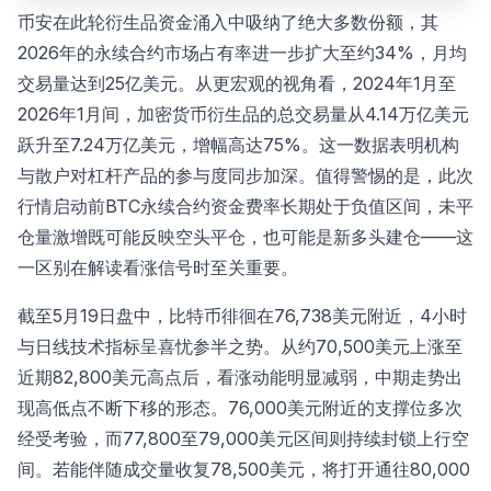
币安在此轮衍生品资金涌入中吸纳了绝大多数份额，其
2026年的永续合约市场占有率进一步扩大至约34%，月均
交易量达到25亿美元。从更宏观的视角看，2024年1月至
2026年1月间，加密货币衍生品的总交易量从4.14万亿美元
跃升至7.24万亿美元，增幅高达75%。这一数据表明机构
与散户对杠杆产品的参与度同步加深。值得警惕的是，此次
行情启动前BTC永续合约资金费率长期处于负值区间，未平
仓量激增既可能反映空头平仓，也可能是新多头建仓——这
一区别在解读看涨信号时至关重要。
截至5月19日盘中，比特币徘徊在76,738美元附近，4小时
与日线技术指标呈喜忧参半之势。从约70,500美元上涨至
近期82,800美元高点后，看涨动能明显减弱，中期走势出
现高低点不断下移的形态。76,000美元附近的支撑位多次
经受考验，而77,800至79,000美元区间则持续封锁上行空
间。若能伴随成交量收复78,500美元，将打开通往80,000