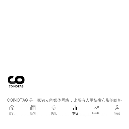
COINOTAG 是一家独立的媒体网络，比所有人更快发布影响价格
的加密货币新闻。
首页
新闻
快讯
市场
TradFi
我的
COINOTAG LLC · Shams Business Center, Sharjah, 839, UAE
Registered media organization; our content adheres to impartial
editorial standards.