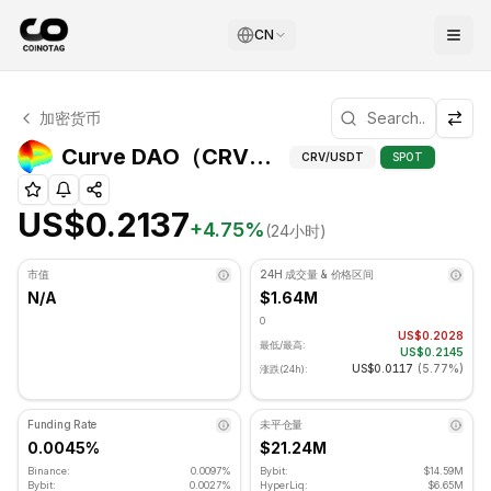
CN
Curve DAO 技术分析
加密货币
Curve DAO 目前交易价格为 US$0.2137. RSI 指标为 55.2
技术分析和支撑/
Curve DAO（CRV）价格
CRV
/USDT
SPOT
US$0.2137
+
4.75
%
(24小时)
市值
24H 成交量 & 价格区间
N/A
$1.64M
0
US$0.2028
最低/最高:
US$0.2145
US$0.0117
(
5.77%
)
涨跌(24h):
Funding Rate
未平仓量
0.0045%
$21.24M
Binance:
0.0097%
Bybit:
$14.59M
Bybit:
0.0027%
HyperLiq:
$6.65M