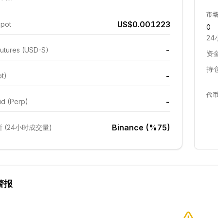
市
US$0.001223
Spot
0
24
-
utures (USD-S)
资金
持仓
-
ot)
代
-
id (Perp)
Binance (%75)
 (24小时成交量)
警报