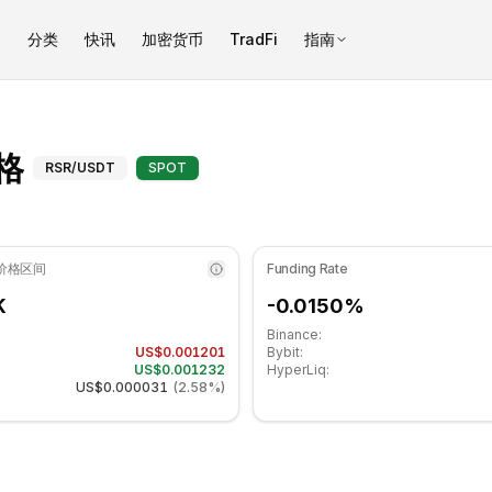
币
分类
快讯
加密货币
TradFi
指南
标为 46.86 处于中性区域. 日线趋势横盘. 重要支撑位: $0.00119933,
技术分析和支撑/阻力位
价格
RSR
/USDT
SPOT
 价格区间
Funding Rate
K
-0.0150%
Binance:
US$0.001201
Bybit:
US$0.001232
HyperLiq:
US$0.000031
(
2.58%
)