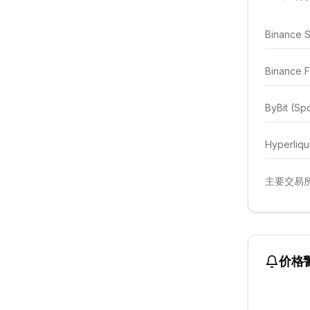
Binance 
Binance F
ByBit (Sp
Hyperliqu
主要交易所
价格