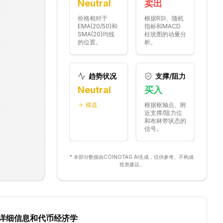
Neutral
卖出
价格相对于
根据RSI、随机
EMA(20/50)和
指标和MACD
SMA(20)均线
柱状图的动量分
的位置。
析。
趋势状况
支撑/阻力
Neutral
买入
横盘
根据枢轴点、附
近支撑/阻力位
和布林带状态的
信号。
* 本部分数据由COINOTAG AI生成，仅供参考。不构成
投资建议。
详细信息和代币经济学