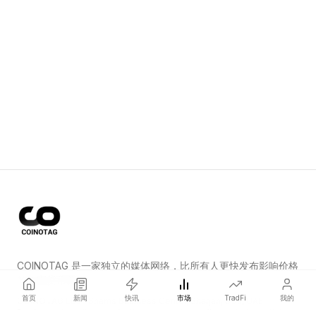
COINOTAG 是一家独立的媒体网络，比所有人更快发布影响价格
的加密货币新闻。
首页
新闻
快讯
市场
TradFi
我的
COINOTAG LLC · Shams Business Center, Sharjah, 839, UAE
Registered media organization; our content adheres to impartial