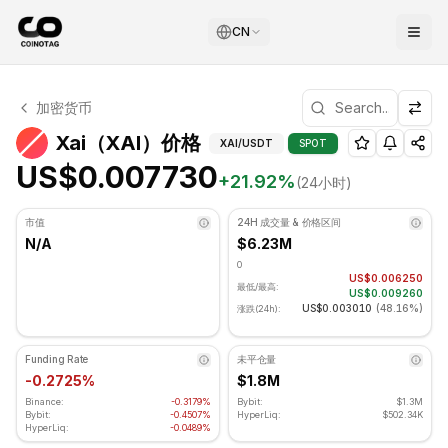
CN
Xai 技术分析
加密货币
Xai 目前交易价格为 US$0.007730. RSI 指标为 68.30 处于
技术分析和支撑/阻力位
Xai（XAI）价格
XAI
/USDT
SPOT
US$0.007730
+
21.92
%
(24小时)
市值
24H 成交量 & 价格区间
N/A
$6.23M
0
US$0.006250
最低/最高:
US$0.009260
US$0.003010
(
48.16%
)
涨跌(24h):
Funding Rate
未平仓量
-0.2725%
$1.8M
Binance:
-0.3179%
Bybit:
$1.3M
Bybit:
-0.4507%
HyperLiq:
$502.34K
HyperLiq:
-0.0489%