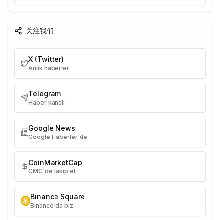
关注我们
X (Twitter)
Anlık haberler
Telegram
Haber kanalı
Google News
Google Haberler'de
CoinMarketCap
CMC'de takip et
Binance Square
Binance'da biz