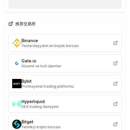
推荐交易所
Binance
Yesterdayyanın en büyük borsası
Gate.io
Güvenli ve hızlı işlemler
Bybit
Profesyonel trading platformu
Hyperliquid
DEX trading deneyimi
Bitget
Yenilikçi kripto borsası