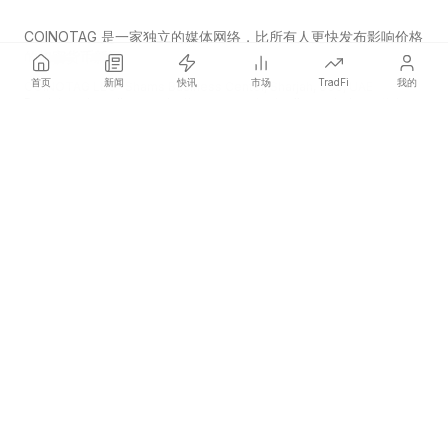
COINOTAG 是一家独立的媒体网络，比所有人更快发布影响价格
的加密货币新闻。
首页
新闻
快讯
市场
TradFi
我的
COINOTAG LLC · Shams Business Center, Sharjah, 839, UAE
Registered media organization; our content adheres to impartial
editorial standards.
平台
新闻
分类
加密货币
TradFi
指南
网站地图
公司