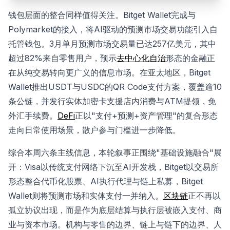
钱包层面的整合同样值得关注。Bitget Wallet完成与
Polymarket的接入，将AI驱动的预测市场交易功能引入自
托管钱包。3月单月预测市场交易量已达257亿美元，其中
超过82%来自零售用户，预示
去中心化自治
形态的金融正
在从纯交易转向更广义的信息市场。在亚太地区，Bitget
Wallet推出USDT与USDC的QR Code支付方案，覆盖逾10
条公链，并发行实体加密卡支援店内消费与ATM提领，免
外汇手续费。
DeFi
正以"支付+预测+资产管理"的复合形态
走向日常使用场景，散户参与门槛进一步降低。
综合本周六条主线信息，本轮叙事正围绕"基础设施融合"展
开：Visa以传统支付网络下沉至AI开发栈，Bitget以交易所
形态整合代币化股票、AI执行代理与链上私募，Bitget
Wallet则将预测市场和实体支付一并纳入。
区块链
正不再以
孤立协议出现，而是作为底层结算与执行层被嵌入支付、商
业与资本市场。机构与零售的边界、链上与链下的边界、人