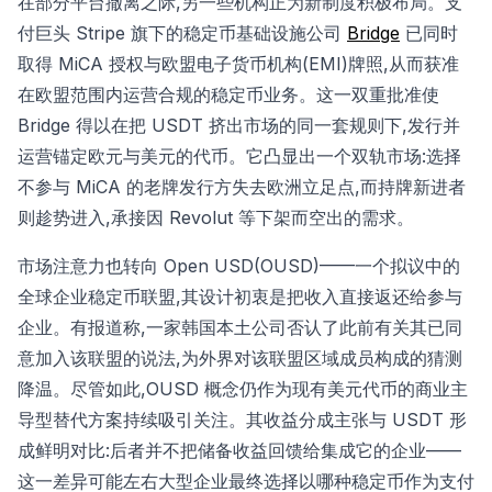
在部分平台撤离之际,另一些机构正为新制度积极布局。支
付巨头 Stripe 旗下的稳定币基础设施公司
Bridge
已同时
取得 MiCA 授权与欧盟电子货币机构(EMI)牌照,从而获准
在欧盟范围内运营合规的稳定币业务。这一双重批准使
Bridge 得以在把 USDT 挤出市场的同一套规则下,发行并
运营锚定欧元与美元的代币。它凸显出一个双轨市场:选择
不参与 MiCA 的老牌发行方失去欧洲立足点,而持牌新进者
则趁势进入,承接因 Revolut 等下架而空出的需求。
市场注意力也转向 Open USD(OUSD)——一个拟议中的
全球企业稳定币联盟,其设计初衷是把收入直接返还给参与
企业。有报道称,一家韩国本土公司否认了此前有关其已同
意加入该联盟的说法,为外界对该联盟区域成员构成的猜测
降温。尽管如此,OUSD 概念仍作为现有美元代币的商业主
导型替代方案持续吸引关注。其收益分成主张与 USDT 形
成鲜明对比:后者并不把储备收益回馈给集成它的企业——
这一差异可能左右大型企业最终选择以哪种稳定币作为支付