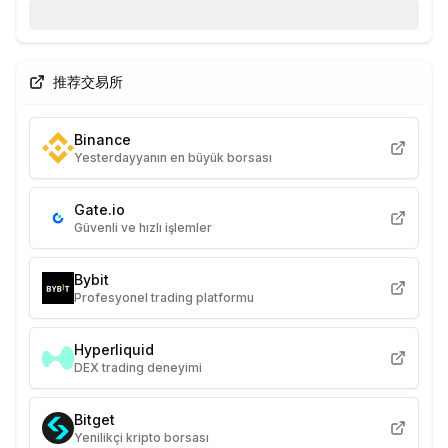
推荐交易所
Binance
Yesterdayyanın en büyük borsası
Gate.io
Güvenli ve hızlı işlemler
Bybit
Profesyonel trading platformu
Hyperliquid
DEX trading deneyimi
Bitget
Yenilikçi kripto borsası