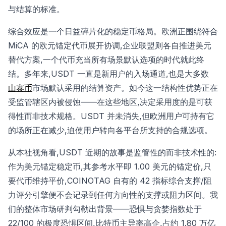
与结算的标准。
综合效应是一个日益碎片化的稳定币格局。欧洲正围绕符合
MiCA 的欧元锚定代币展开协调,企业联盟则各自推进美元
替代方案,一个代币充当所有场景默认选项的时代就此终
结。多年来,USDT 一直是新用户的入场通道,也是大多数
山寨币
市场默认采用的结算资产。如今这一结构性优势正在
受监管辖区内被侵蚀——在这些地区,决定采用度的是可获
得性而非技术规格。USDT 并未消失,但欧洲用户可持有它
的场所正在减少,迫使用户转向各平台所支持的合规选项。
从本社视角看,USDT 近期的故事是监管性的而非技术性的:
作为美元锚定稳定币,其参考水平即 1.00 美元的锚定价,只
要代币维持平价,COINOTAG 自有的 42 指标综合支撑/阻
力评分引擎便不会记录到任何方向性的支撑或阻力区间。我
们的整体市场研判勾勒出背景——恐惧与贪婪指数处于
22/100 的极度恐惧区间,比特币主导率高企,占约 1.80 万亿