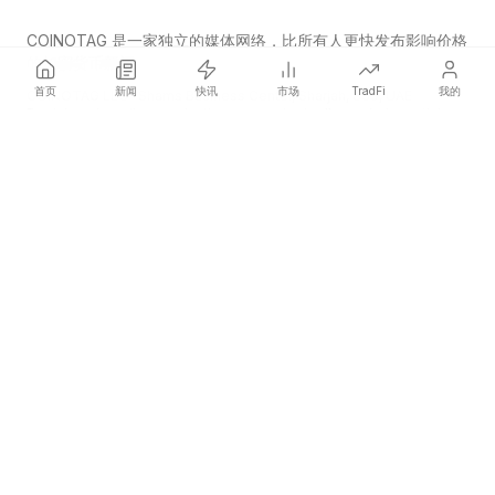
COINOTAG 是一家独立的媒体网络，比所有人更快发布影响价格
的加密货币新闻。
首页
新闻
快讯
市场
TradFi
我的
COINOTAG LLC · Shams Business Center, Sharjah, 839, UAE
Registered media organization; our content adheres to impartial
editorial standards.
平台
新闻
分类
加密货币
TradFi
指南
网站地图
公司