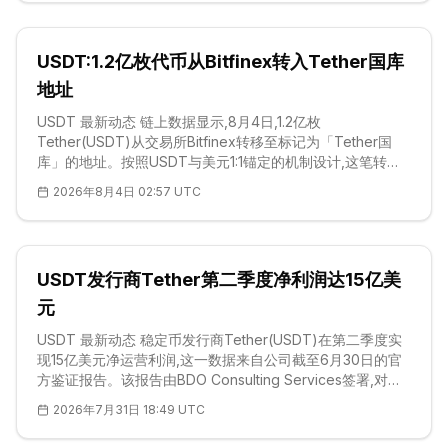
商户的Stablecoin Pay服务与罗森现有POS收银机对接,使工
作人员能够在真实零售环境下评估结账速度、操作流程和结
算处理能力。8月3日已完成一次预演运行。此次试点仅限罗
USDT:1.2亿枚代币从Bitfinex转入Tether国库
森、Netstars及相关方人员参与,普通顾客无法直接进店使用
稳定币完成
地址
USDT 最新动态 链上数据显示,8月4日,1.2亿枚
Tether(USDT)从交易所Bitfinex转移至标记为「Tether国
库」的地址。按照USDT与美元1:1锚定的机制设计,这笔转账
价值约1.2亿美元。目前公开记录中未披露交易哈希,也无法确
2026年8月4日 02:57 UTC
认具体结算网络,因此精确的链上路径尚未得到验证。链上警
报存档中存在一笔日期为1月6日的类似规模Bitfinex至国库转
账,但无法确认该笔早期记录描述的是同一笔结算还是独立的
常规操作。此类资金流动可能反映赎回、抵押品重组或库存
USDT发行商Tether第二季度净利润达15亿美
管理,而非市场抛售行为。Tether官方FAQ明确指出,国库持有
的代币可能被排除在<a href="htt
元
USDT 最新动态 稳定币发行商Tether(USDT)在第二季度实
现15亿美元净运营利润,这一数据来自公司截至6月30日的官
方鉴证报告。该报告由BDO Consulting Services签署,对发
行商季度末的财务状况进行了审阅。披露文件显示,尽管更广
2026年7月31日 18:49 UTC
泛的数字资产市场动能减弱,USDT市值仍从第一季度增长
4.46亿美元,达到1,846亿美元,稳居稳定币赛道60%以上的市