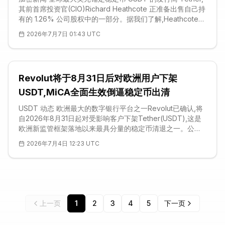
其前首席投资官(CIO)Richard Heathcote 正准备出售自己持
有的 1.26% 公司股权中的一部分。据我们了解,Heathcote
已聘请投资银行 PJT Partners 操盘这笔二级市场转让,且交
2026年7月7日 01:43 UTC
易已获得 Tether 方面的正式批准。他于 2023 年 1 月加入公
司,2026 年 3 月因个人原因转任非执行顾问。由于 Tether
此前搁置了一轮估值目标高达 5000 亿美元
Revolut将于8月31日后对欧洲用户下架
USDT,MiCA全面生效倒逼稳定币出清
USDT 动态 欧洲最大的数字银行平台之一Revolut已确认,将
自2026年8月31日起对受影响客户下架Tether(USDT),这是
欧洲新监管框架落地以来最具分量的稳定币清退之一。公司
通过应用内推送与电子邮件通知用户:USDT的购买功能将于7
2026年7月4日 12:23 UTC
月6日起关闭,7月30日之后不再接受USDT充值;在此之前,客
户仍可继续卖出该代币或将其转至外部钱包,期限至8月底。
逾期仍留有余额的账户,将按当日实时汇率自动兑换为用户各
自的基础法币。Revolut将此举归因于监管与风险层面的考
量。 耐人寻味的是,Revolut本身的合规资质相当扎实。这家
金融科技公司于2025年11月
上一页
1
2
3
4
5
下一页