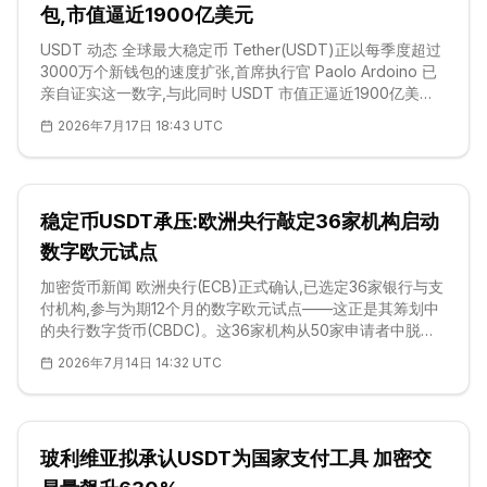
品。 玻利维亚的做法呼应了
包,市值逼近1900亿美元
USDT 动态 全球最大稳定币 Tether(USDT)正以每季度超过
3000万个新钱包的速度扩张,首席执行官 Paolo Ardoino 已
亲自证实这一数字,与此同时 USDT 市值正逼近1900亿美
元。按 Tether 自身口径,USDT 用户群已突破5.5亿人,增量主
2026年7月17日 18:43 UTC
要集中在发展中经济体——在那里,这枚代币更像是「美元基
础设施」,而非交易工具。Ardoino 表示,50% 至 60% 的
USDT 被用于跨境贸易与支付。按当前节奏推算,未来十二个
月网络有望再增约1.2亿个钱包,总量甚至超过日本全国人口;不
稳定币USDT承压:欧洲央行敲定36家机构启动
过需要提醒的是,钱包数并不等同于独立用户数。 钱包
数字欧元试点
加密货币新闻 欧洲央行(ECB)正式确认,已选定36家银行与支
付机构,参与为期12个月的数字欧元试点——这正是其筹划中
的央行数字货币(CBDC)。这36家机构从50家申请者中脱颖
而出,既有老牌信贷机构,也有金融科技新锐,名单涵盖德意志
2026年7月14日 14:32 UTC
银行、Revolut、Adyen、SumUp、UniCredit与
Worldline。试点定于2027年下半年启动,将在欧洲央行以及
欧元区19家成员国央行的范围内,测试该货币的测试版
(beta)。官方将此次遴选解读为私营部门参与热情足够旺盛
玻利维亚拟承认USDT为国家支付工具 加密交
的信号,足以推动项目在本世纪末走向可能的发行决定,并刻意
将数字欧元定位为公共支付基础设施,而非投机性的<