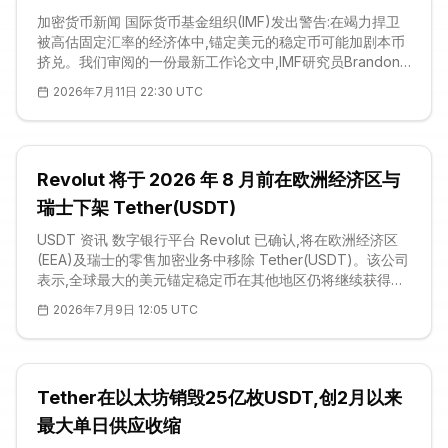
加密货币新闻 国际货币基金组织(IMF)发出警告:在竭力捍卫
被高估固定汇率的经济体中,锚定美元的稳定币可能加剧本币
挤兑。我们审阅的一份最新工作论文中,IMF研究员Brandon
Joel Tan描述了一种「状态依赖」效应:这类代币在平稳时期
2026年7月11日 22:30 UTC
能提升整体福利,可一旦汇率脱锚严重失衡,它们反而会放大危
机风险。我们对论文的解读认为,核心隐患在于「协调」——
原本零散割裂的平行市场报价,被压缩成一个持续刷新的单一
数字,让家庭得以在同一时刻集体出逃。这一发现把美元代币
Revolut 将于 2026 年 8 月前在欧洲经济区与
重新定位为
瑞士下架 Tether(USDT)
USDT 资讯 数字银行平台 Revolut 已确认,将在欧洲经济区
(EEA)及瑞士的零售加密业务中移除 Tether(USDT)。该公司
表示,全球最大的美元锚定稳定币在其他地区仍将继续获得支
持,并把此举定位为欧盟《加密资产市场监管法案》(MiCA)框
2026年7月9日 12:05 UTC
架下对加密服务的例行审查。用户已收到通知:该代币将于
2026 年 8 月 31 日前从平台退出。这一决定收窄了
Tether在以太坊销毁25亿枚USDT,创2月以来
最大单日供应收缩