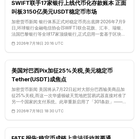
SWIFT联手17家银行上线代币化存款账本 正面
扮演的正是市场的「候车室」——参与者借它暂避短线波
动。 这轮轮动远不止比特币一家。链上资金流数据显示,
叫板3150亿美元USDT稳定币市场
加密货币新闻 银行体系正式对稳定币亮出底牌:2026年7月9
日,环球银行金融电信协会(SWIFT)联合花旗、汇丰、瑞银、
法国巴黎银行等全球17家顶级银行,正式启用一套基于区块链
的共享账本,而最关键的信号恰恰藏在它的「排除项」里——
2026年7月18日 20:16 UTC
不接纳任何稳定币,只承载代币化存款。该系统构建于兼容
EVM的Hyperledger Besu架构之上,仅用九个月完成开发,被
公开定位为银行业对以Tether(USDT)、USD Coin(USDC)
为首、规模达3150亿美元的稳定币板块的正面回应。代币化
美国对巴西Pix加征25%关税,美元稳定币
存款让资金继续留在银行资产负债表内,保留存款保险,也维系
信贷创造功能。这是SWIFT成立53年
Tether(USDT)成焦点
加密货币新闻 美国将从7月22日起对大部分巴西输美商品加
征25%关税,而这一次华盛顿破天荒地把贸易武器直接对准了
另一个国家的支付系统。此举重新启用了「301条款」——这
一贸易法工具过去多用于知识产权盗窃与市场准入争端,如今
2026年7月18日 18:30 UTC
在最高法院推翻本届政府早前的进口税措施后被重新搬出。
争议的核心是巴西央行运营的即时支付网络Pix,美国贸易官员
将其定性为对美国企业不公平的壁垒。这场博弈,把锚定美元
的稳定币更深地卷入了一场关于跨境结算主导权、乃至美元
FATF 报告:稳定币成链上非法活动首要通
海外影响力归属的角力之中。</