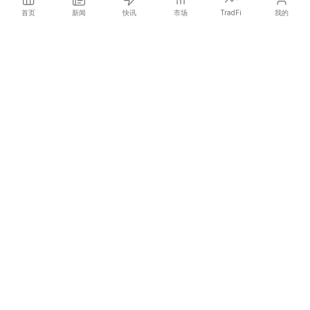
首页
新闻
快讯
市场
TradFi
我的
COINOTAG 是一家独立的媒体网络，比所有人更快发布影响价格
的加密货币新闻。
COINOTAG LLC · Shams Business Center, Sharjah, 839, UAE
Registered media organization; our content adheres to impartial
editorial standards.