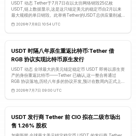
USDT 动态 Tether于7月7日在以太坊网络销毁25亿枚
USDT,链上数据显示,这是这只锚定美元的稳定币自2月以来
最大规模的单日销毁。此举将Tether的USDT总供应量削减
至约1896亿枚,其中绝大部分集中在以太坊与波场(TRON)两
2026年7月8日 10:54 UTC
条链上。稳定币发行方在用户以法币赎回代币时例行销毁相
应代币,因此单看这一动作,如此规模的销毁本身并不构成明确
的市场方向信号。不过其体量仍然引人注目——这是近五个
月来USDT供应量最剧烈的一次收缩,并立即吸引了跟踪交易
USDT 时隔八年原生重返比特币:Tether 借
所流动性与
RGB 协议实现比特币原生发行
USDT 动态 全球最大的美元锚定稳定币 USDT 即将以原生资
产的身份重返比特币——Tether 已确认,这一整合将通过
RGB 协议落地,历经八年多的协议开发,预计在数周内正式上
线。追溯源头,USDT 早在 2014 年便首次通过 Omni-
2026年7月7日 09:00 UTC
Mastercoin 层在比特币上发行,此后主战场逐步迁往 Tron 与
以太坊。此次全新集成基于 RGB v0.11.1 版本,由软件公司
UTEXO 联合交付,后者自我定位为比特币原生 USDT 的发行
方与分发方。这一步
USDT 发行商 Tether 前 CIO 拟在二级市场出
售 1.26% 股权
加密新闻 全球最大美元锚定稳定币 USDT 的发行商 Tether,