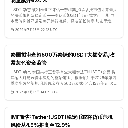
易量飙升630%
USDT 动态 玻利维亚正评估一套框架,拟承认按市值计算最大
的法币抵押型稳定币——泰达币(USDT)为正式支付工具,与
本币玻利维亚诺及美元并行流通。经济部长何塞·加布里埃尔·
埃斯皮诺萨在周一的新闻发布会上确认,官方目前处于技术评
2026年7月13日 22:12 UTC
审阶段,正权衡让Tether在支付、储蓄与贸易中像普通货币一
样流通的规则。目前尚未授予任何法定货币地位,任何落地都
将要求严格的反洗钱管控,因为玻利维亚仍被金融行动特别工
作组(FATF)列入灰名单,属于在打击非法资金方面受到强化监
泰国拟审查超500万泰铢的USDT大额交易,收
控的司法辖区
紧灰色资金监管
USDT 动态 泰国央行正着手审查大额泰达币(USDT)交易,将
其纳入对隐匿资本流动的整治范围。根据预计于2026年第四
季度生效的新规,凡以现金存入500万泰铢(约合15万美元)及
以上的客户,都必须说明资金来源。官方在识别出一批可能掩
2026年7月12日 14:06 UTC
盖实际受益人的交易模式后,把审查触角延伸至稳定币领域。
这一举措意味着,长期游离于主流银行监管之外的合规 Tether
活动,如今被并入央行适用于现金的同一套反洗钱框架。 泰国
央行正与证券交易委
IMF警告:Tether(USDT)稳定币或将货币危机
风险从4.8%推高至12.9%