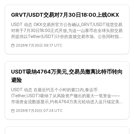
场份额。与算法稳定币不同,USDT依赖储备资产支撑,最新备
案
GRVT/USDT交易对7月30日18:00上线OKX
USDT 动态 OKX交易所官方公告确认,GRVT/USDT现货交易
对将于7月30日18:00正式开放,为这一山寨币在全球头部交易
所提供以Tether(USDT)计价的直接交易市场。公告同时指
出,充值与提现的具体安排将另行通知。USDT在此充当报价
2026年7月30日 09:17 UTC
资产,所有订单以该稳定币定价和结算,而非以波动性较大的基
础资产计价。对交易者而言,这一结构显著简化了进出场操作
——USDT在各大中心化交易所广泛持有,通常充当类现金的
抵押品通道。与<a href="https://cn.
USDT吸纳4764万美元,交易员撤离比特币转向
避险
USDT 动态 在最近约五个小时的窗口内,泰达币
(Tether,USDT)吸纳了从风险资产撤出的最大一笔资金——
市场资金流数据显示,约有4764万美元轮动进入这只锚定美
元的稳定币。与之几乎对称的是,同期比特币(Bitcoin,BTC)录
2026年7月20日 07:24 UTC
得4736万美元的净流出,为所有资产中最重的一笔。这种近
乎镜像的对称,指向一笔典型的避险交易:交易员并未彻底离场
变现,而是把现货敞口转换为美元代理头寸。与靠算法维持锚
定的稳定币不同,USDT以储备金支撑其1.00美元的锚定,在此