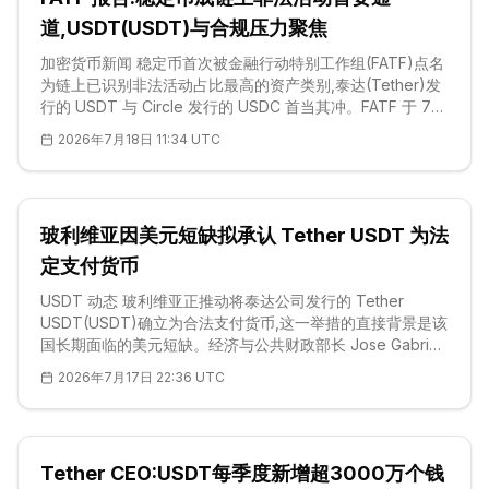
道,USDT(USDT)与合规压力聚焦
加密货币新闻 稳定币首次被金融行动特别工作组(FATF)点名
为链上已识别非法活动占比最高的资产类别,泰达(Tether)发
行的 USDT 与 Circle 发行的 USDC 首当其冲。FATF 于 7
月 16 日发布第七份虚拟资产监管进展报告,我们研读该文件
2026年7月18日 11:34 UTC
后注意到:在受访的 109 个司法辖区中,已有 91 个、即 83%
就「旅行规则」立法——这项规则要求虚拟资产服务商
(VASP)在每笔转账中同步传送发起方与受益方信息。该比例
较一年前的 73% 大幅跃升,若计入 11 个立法待定的辖区更升
玻利维亚因美元短缺拟承认 Tether USDT 为法
至 93%。但我们的解读是,采纳速度快于执法:被评为「大致
合规」的比例仅由 2
定支付货币
USDT 动态 玻利维亚正推动将泰达公司发行的 Tether
USDT(USDT)确立为合法支付货币,这一举措的直接背景是该
国长期面临的美元短缺。经济与公共财政部长 Jose Gabriel
Espinoza 表示,一份草案框架将允许 USDT 与本国货币玻利
2026年7月17日 22:36 UTC
维亚诺及美元并行,用于支付和储蓄。该提案仍在审议之中,并
将附带反洗钱保障措施——因为玻利维亚目前被列入金融行
动特别工作组(FATF)的灰名单。这一动向延续了该国 2024
年撤销加密货币禁令的政策转向,新政府承诺扩大数字资产服
Tether CEO:USDT每季度新增超3000万个钱
务的可及性,而外汇储备压力正把需求推向以美元计价的替代