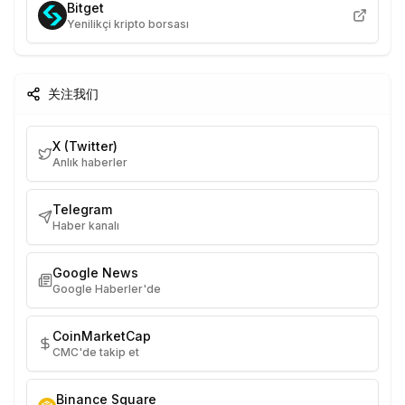
Bitget
Yenilikçi kripto borsası
关注我们
X (Twitter)
Anlık haberler
Telegram
Haber kanalı
Google News
Google Haberler'de
CoinMarketCap
CMC'de takip et
Binance Square