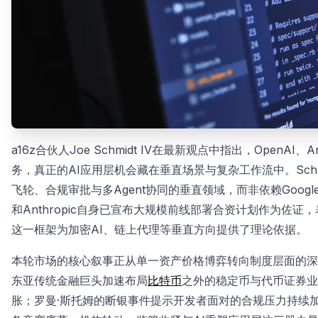
a16z合伙人Joe Schmidt IV在最新观点中指出，OpenA
务，真正的AI应用层机会藏在垂直场景与复杂工作流中。Sch
飞轮、合规审批与多Agent协同的垂直领域，而非依赖Google 
和Anthropic自身已宣布大规模前线部署合资计划作为佐证
这一框架为加密AI、链上代理等垂直方向提供了理论依据。
本轮市场的核心叙事正从单一资产价格博弈转向制度层面的深度
东亚传统金融巨头加速布局
比特币
之外的稳定币与代币证券业务
胀；罗曼·斯托姆的断银事件提示开发者面对的合规压力持续加