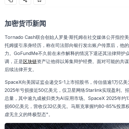
加密货币新闻
Tornado Cash联合创始人罗曼·斯托姆在社交媒体公开
托姆援引亲身经历，称在司法部向银行发出账户传票后，他的
力。GoFundMe不久前在未作解释的情况下退还其法律辩
调，正是
区块链
资产让他得以筹集辩护经费。面对可能的共谋
后续法律开支。
SpaceX向美国证监会递交S-1上市招股书，传估值逾1万
2025年亏损接近50亿美元，仅卫星网络Starlink实现盈
总量，其中逾九成被归类为AI应用市场。SpaceX 2025年
损60亿美元，营收仅32亿美元。马斯克掌握约80-85%投票
虚无主义的终极型态"。