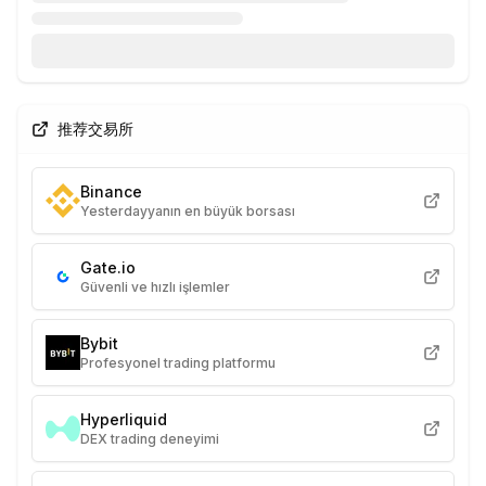
推荐交易所
Binance
Yesterdayyanın en büyük borsası
Gate.io
Güvenli ve hızlı işlemler
Bybit
Profesyonel trading platformu
Hyperliquid
DEX trading deneyimi