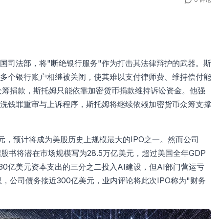
指控美国司法部，将"断绝银行服务"作为打击其法律辩护的武器。斯
多个银行账户相继被关闭，使其难以支付律师费、维持偿付能
护众筹捐款，斯托姆只能依靠加密货币捐款维持诉讼资金。他强
洗钱罪重审与上诉程序，斯托姆将继续依赖加密货币众筹支撑
亿美元，预计将成为美股历史上规模最大的IPO之一。然而公司
利。招股书将潜在市场规模写为28.5万亿美元，超过美国全年GDP
约130亿美元资本支出的三分之二投入AI建设，但AI部门营运亏
权，公司债务接近300亿美元，业内评论将此次IPO称为"财务