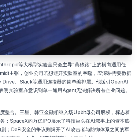
I、Anthropic等大模型实验室只会主导"黄砖路"上的横向通用任
midt主张，创业公司若想避开实验室的吞噬，应深耕需要数据
Drive、Slack等通用连接器的简单编排层。他援引OpenAI
，表明实验室亦意识到单一通用Agent无法解决所有企业问题。
整合。三星、韩亚金融相继入场Upbit母公司股权，标志着
；SpaceX的万亿IPO展示了科技巨头在AI叙事上的资本膨
剧；DeFi安全的争议则揭开了AI攻击者与防御体系之间的军