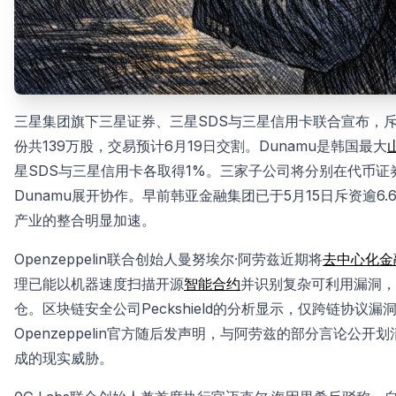
三星集团旗下三星证券、三星SDS与三星信用卡联合宣布，斥资61
份共139万股，交易预计6月19日交割。Dunamu是韩国最大
星SDS与三星信用卡各取得1%。三家子公司将分别在代币
Dunamu展开协作。早前韩亚金融集团已于5月15日斥资逾6.
产业的整合明显加速。
Openzeppelin联合创始人曼努埃尔·阿劳兹近期将
去中心化金
理已能以机器速度扫描开源
智能合约
并识别复杂可利用漏洞，并
仓。区块链安全公司Peckshield的分析显示，仅跨链协议漏
Openzeppelin官方随后发声明，与阿劳兹的部分言论公
成的现实威胁。