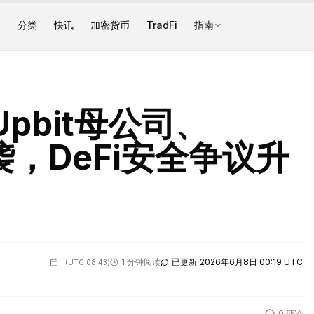
币
分类
快讯
加密货币
TradFi
指南
pbit母公司、
来袭，DeFi安全争议升
1 分钟阅读
已更新
2026年6月8日 00:19 UTC
(
UTC 08:43
)
0
评论