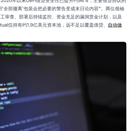
2020年以来DeFi借贷安全性已提升约98%，主要借贷协议的
警告"用'全部撤离'包装会把必要的警告变成末日论内容"。两位领袖
人工审查、部署后持续监控、资金充足的漏洞赏金计划，以及
tual仅持有约1.9亿美元资本池，远不足以覆盖借贷、
自动做