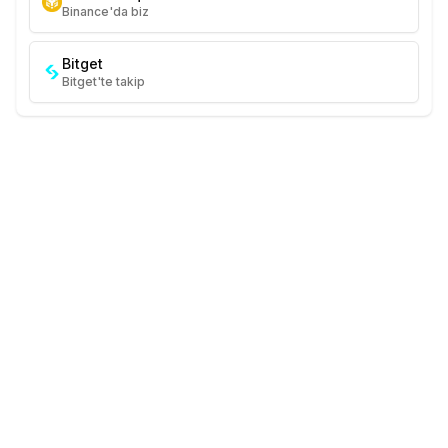
Binance'da biz
Bitget
Bitget'te takip