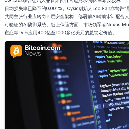
0G Labs联合创始人兼首席执行官迈克尔·海因里希反驳称，自
日均损失率已降至约0.001%。Cysic创始人Leo Fan亦
共同主张行业应转向四层安全架构：部署前AI辅助审计配合
可验证的AI防御系统。链上保险方面，市场领军者Nexus Mu
市商
等DeFi应用400亿至1000多亿美元的总锁定价值。