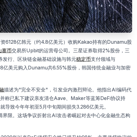
28亿韩元（约4.8亿美元）收购Kakao持有的Dunamu股
山寨币
交易所Upbit的运营母公司。三星证券取得2%股份，三
证券发行、区块链金融基础设施与韩元
稳定币
支付领域与
68亿美元购入Dunamu共6.55%股份，韩国传统金融业与加密
融
描述为"完全不安全"，引发业内激烈辩论。他指出AI编码代
称已私下建议亲友清仓Aave、Maker等蓝筹DeFi协议持
洞就导致今年年初至5月中旬期间损失3.286亿美元。
开划清界限。这场争议折射出AI攻击者崛起对去中心化金融生态构