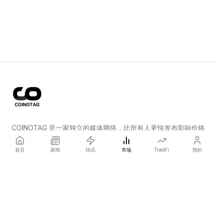
COINOTAG 是一家独立的媒体网络，比所有人更快发布影响价格
的加密货币新闻。
首页
新闻
快讯
市场
TradFi
我的
COINOTAG LLC · Shams Business Center, Sharjah, 839, UAE
Registered media organization; our content adheres to impartial
editorial standards.
平台