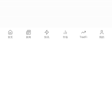
首页
新闻
快讯
市场
TradFi
我的
COINOTAG 是一家独立的媒体网络，比所有人更快发布影响价格