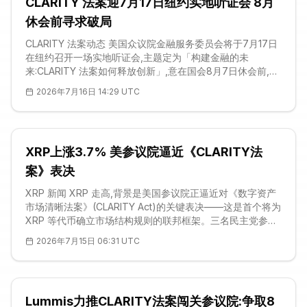
CLARITY 法案迎7月17日纽约实地听证会 8月
休会前寻求破局
CLARITY 法案动态 美国众议院金融服务委员会将于7月17日
在纽约召开一场实地听证会,主题定为「构建金融的未
来:CLARITY 法案如何释放创新」,意在国会8月7日休会前,为
这部市场结构法案重新聚拢动能。据委员会正式听证通知,本
2026年7月16日 14:29 UTC
场会议由数字资产、金融科技与人工智能小组委员会牵头,本
身并不会将立法直接付诸表决。它真正的用意,是围绕一套把
山寨币市场及其他数字资产分门别类——归入证券、商品与
支付工具三类——的监管框架,重新积攒政治支持。在议员们
XRP上涨3.7% 美参议院逼近《CLARITY法
看来,眼下的时间窗口,
案》表决
XRP 新闻 XRP 走高,背景是美国参议院正逼近对《数字资产
市场清晰法案》(CLARITY Act)的关键表决——这是首个将为
XRP 等代币确立市场结构规则的联邦框架。三名民主党参议
员克里斯·墨菲(Chris Murphy)、杰夫·默克利(Jeff Merkley)
2026年7月15日 06:31 UTC
与克里斯·范霍伦(Chris Van Hollen)在周二的记者会上以道德
操守为由公开反对该法案,警告称它未能遏制他们所说的「特
朗普的加密腐败」。墨菲直言,若法案为总统在其将参与监管
的行业中的影响力
Lummis力推CLARITY法案闯关参议院:争取8