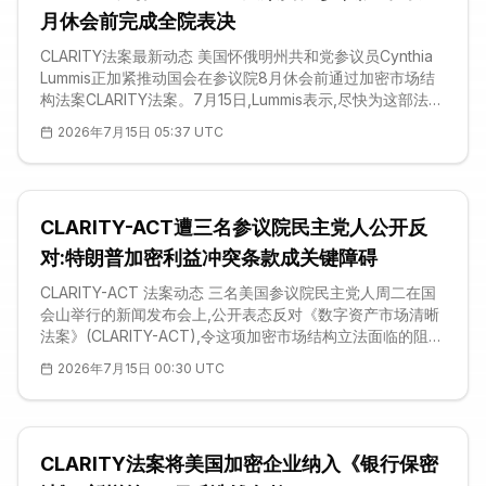
月休会前完成全院表决
CLARITY法案最新动态 美国怀俄明州共和党参议员Cynthia
Lummis正加紧推动国会在参议院8月休会前通过加密市场结
构法案CLARITY法案。7月15日,Lummis表示,尽快为这部法案
扫清障碍,对于向在美国境内经营的企业释放市场稳定信号至
2026年7月15日 05:37 UTC
关重要。她透露,过去十个月里自己每天都在打磨这份文本,并
预计将在数日内正式提交。至于该法案能否在7月第四周被排
上参议院全院议程,她坦言最终取决于掌控议事日程与繁忙立
法安排的多数党领袖John Thune。 7月14日,法案的通关之
CLARITY-ACT遭三名参议院民主党人公开反
路骤然收窄。三位民主党参议员——康涅狄格州的Chris
Murphy、俄勒冈州的Jef
对:特朗普加密利益冲突条款成关键障碍
CLARITY-ACT 法案动态 三名美国参议院民主党人周二在国
会山举行的新闻发布会上,公开表态反对《数字资产市场清晰
法案》(CLARITY-ACT),令这项加密市场结构立法面临的阻力
进一步升级。参议员Chris Murphy、Chris Van Hollen与
2026年7月15日 00:30 UTC
Jeff Merkley直言,除非法案正面处理他们所称的、与特朗普
总统个人加密业务相关的腐败问题,否则有「大量理由」将其
否决。身兼参议院银行委员会成员的马里兰州民主党人Van
Hollen更直接把该法案定性为「一部会造成巨大危害的腐败
CLARITY法案将美国加密企业纳入《银行保密
立法」。这一集体表态,为一项在国会夏季休会前仍亟需大量