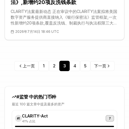
民主党支持才能推进的法案增添
法》,新增约20项反洗钱条款
CLARITY法案最新动态 正在审议中的CLARITY法案拟将美国
数字资产服务提供商直接纳入《银行保密法》监管框架,一次
性新增约20项条款,覆盖反洗钱、制裁执行与执法权限三大领
域。按照我们研读的文本,交易所与托管机构今后须完成强制
2026年7月14日 18:46 UTC
性风险评估、建立内部控制、指定专职合规官、开展员工培
训、接受独立审计并提交可疑活动报告。这是迄今为止把山
寨币及整个加密行业,套进长期适用于银行的同一套申报体系
最实质性的一次尝试。支持者认为,这套二十条式的结构是在
堵住执法缺口,而非扩大监管
上一页
1
2
3
4
5
下一页
#
监管
中的热门币种
最近 100 篇文章中提及最多的资产
CLARITY-Act
7
#
1
41
% 占比