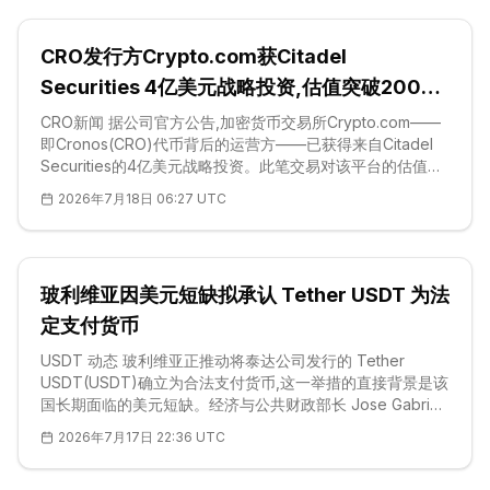
Securitize Markets 参与承销与结算。由于 Securitize 的旗
舰代币化基金主要发行在以太坊(Ethereum,ETH)网络上,这
CRO发行方Crypto.com获Citadel
笔交易进一步巩固了以太坊作为机构级链上金融首
Securities 4亿美元战略投资,估值突破200亿
美元
CRO新闻 据公司官方公告,加密货币交易所Crypto.com——
即Cronos(CRO)代币背后的运营方——已获得来自Citadel
Securities的4亿美元战略投资。此笔交易对该平台的估值超
过200亿美元,也是其运营十年来的首轮机构融资。作为全球
2026年7月18日 06:27 UTC
最大的做市商之一,Citadel Securities将本次注资定义为对传
统金融与数字资产基础设施加速融合的一次押注。对CRO持
有者而言,这笔合作把一家顶级华尔街流动性提供商直接接入
了支撑Cronos链的生态。
玻利维亚因美元短缺拟承认 Tether USDT 为法
定支付货币
USDT 动态 玻利维亚正推动将泰达公司发行的 Tether
USDT(USDT)确立为合法支付货币,这一举措的直接背景是该
国长期面临的美元短缺。经济与公共财政部长 Jose Gabriel
Espinoza 表示,一份草案框架将允许 USDT 与本国货币玻利
2026年7月17日 22:36 UTC
维亚诺及美元并行,用于支付和储蓄。该提案仍在审议之中,并
将附带反洗钱保障措施——因为玻利维亚目前被列入金融行