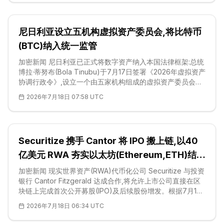
盟统一规则,任何机构在提供受监管服务之前,都必须先行取得
加密资产服务提供商(CASP)牌照。Ripple Payments
Europe 是本轮更新中新
尼日利亚设立五机构虚拟资产委员会,将比特币
(BTC)纳入统一监管
加密新闻 尼日利亚已正式将数字资产纳入本国法律框架:总统
博拉·蒂努布(Bola Tinubu)于7月17日签署《2026年虚拟资产
协调行政令》,设立一个由五家机构组成的虚拟资产委员会统
一监管该行业。该行政令依据1999年宪法第5条即时生效,把
2026年7月18日 07:58 UTC
此前各自为政的多家监管机构的职能集中协调起来。总统府
方面指出,未注册及欺诈性经营者一直利用监管职责重叠所留
下的空隙,把矛头对准民众的储蓄。委员会的任务是在整个生
态中统一注册、监督与执法标准——这是今年非洲在推动加
Securitize 携手 Cantor 将 IPO 搬上链,以40
密监管制度化方面最具分量的举措之一,也为比特币
(Bitcoin,BTC)交易者划定了一套明确的本土规则。 与此同
亿美元 RWA 夯实以太坊(Ethereum,ETH)结算
地位
加密新闻 现实世界资产(RWA)代币化公司 Securitize 与投资
银行 Cantor Fitzgerald 达成合作,将允许上市公司直接在区
块链上完成首次公开募股(IPO)及后续股份增发。根据7月15
日公布的安排,Cantor 负责股票资本市场与交易环
2026年7月18日 06:34 UTC
节,Securitize 则提供发行、分销及管理代币化证券的基础设
施;其经美国证券交易委员会(SEC)注册的经纪自营子公司