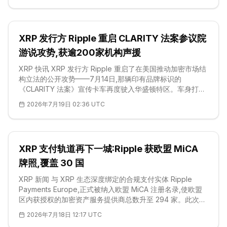
目标,而CLARITY法案恰恰做到了。她的表态把这部法案摆到
了国会多年努力的核心位置——用成文法规取代零敲碎打的
临时监管。不过法案尚未通过,其最终适用范围仍取决于国会
XRP 发行方 Ripple 重启 CLARITY 法案参议院
的后续动作,惠及更广泛<a
href="https://cn.coinotag.com/glossary/altc
游说攻势,获逾200家机构声援
XRP 快讯 XRP 发行方 Ripple 重启了在美国推动加密市场结
构立法的公开攻势——7月14日,那辆印有品牌标识的
《CLARITY 法案》宣传卡车再度驶入华盛顿特区。车身打出
「通往清晰之路」的标语,正值国会议员、幕僚与行业倡导者
2026年7月19日 02:36 UTC
权衡这套数字资产监管框架之际。Ripple 将该法案定位为通
向透明代币规则、更强消费者保护以及维系美国竞争力的路
径,目前已有逾200家机构敦促参议院领导层将其提交全院表
决。作为市值排名第六的加密货币、也是头部山寨币之
XRP 支付轨道再下一城:Ripple 获欧盟 MiCA
一,XRP 正处在
牌照,覆盖 30 国
XRP 新闻 与 XRP 生态深度绑定的合规支付实体 Ripple
Payments Europe,正式被纳入欧盟 MiCA 注册名录,使欧盟
区内获授权的加密资产服务提供商总数升至 294 家。此次登
记确认了该公司在整个欧洲经济区(EEA)内、依据《加密资产
2026年7月18日 12:17 UTC
市场监管框架》(MiCA)所取得的合规立足点——按照这套欧