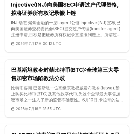
Injective(INJ)向美国SEC申请过户代理资格,
正与宗教学者合作,试图划定至少两类符合教法、有资产背书
的代币,而不再把每一种<a href="ht
拟将证券所有权记录搬上链
INJ 动态 聚焦金融的一层Layer 1公链 Injective(INJ)宣布,已
向美国证券交易委员会(SEC)提交过户代理(transfer agent)
注册申请,目标是把证券所有权记录直接搬到链上。所谓过户
代理,是负责维护公司官方股东名册、并在每次证券易手时更
2026年7月17日 00:12 UTC
新持有关系的机构——这项工作如今由多家中介在链下分头
完成。Injective 认为,把这一职能放到自己的网络上运行后,
代币持有者可以在无需交易后对账的情况下直接持有法定所
有权,并在一秒之内完成结算。此举
巴基斯坦教令封禁比特币(BTC):全球第三大零
售加密市场陷教法分歧
比特币要闻 巴基斯坦一位高级宗教权威发布教令(fatwa),禁
止购买比特币(BTC)及其他数字代币,为这个全球最大零售加
密市场之一注入了新的监管不确定性。6月10日,卡拉奇的达
鲁尔乌鲁姆神学院(Jamia Darul Uloom Karachi)发布了这份
2026年7月16日 18:55 UTC
由穆夫提·塔基·乌斯马尼(Mufti Taqi Usmani)与多位资深学者
联署的宗教裁决。裁决禁止以比特币、稳定币及类似资产结
算的交易,称其「不过是账户中虚构数字的记录」。此时正值
巴基斯坦政府力图将自身塑造为区