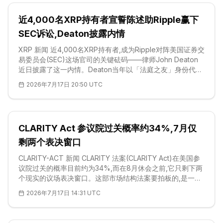
动特别工作组(FATF)的灰名单。这一动向延续了该国 2024
年撤销加密货币禁令的政策转向,新政府承诺扩大数字资产服
近4,000名XRP持有者宣誓陈述助Ripple赢下
务的可及性,而外汇储备压力正把需求推向以美元计价的替代
品。 玻利维亚的做法呼应了
SEC诉讼,Deaton披露内情
XRP 新闻 近4,000名XRP持有者,成为Ripple对阵美国证券交
易委员会(SEC)这场官司的关键砝码——律师John Deaton
近日披露了这一内情。Deaton当年以「法庭之友」身份代表
这批散户持有者,他表示,法官Analisa Torres在撰写简易判决
2026年7月17日 20:50 UTC
时,正是倚重了他们的宣誓陈述。按他的说法,全案提交的数千
份证据材料中,法官在最终裁决里仅援引了寥寥数十份,而持有
者的宣誓书恰在这一小撮之列。此番披露正值2023年7月13
日那份裁决满三周年之际,让一个原
CLARITY Act 参议院过关概率约34%,7月仅
剩两个表决窗口
CLARITY-ACT 新闻 CLARITY 法案(CLARITY Act)在美国参
议院过关的概率目前约为34%,而在8月休会之前,它只剩下两
个现实的议场表决窗口。这部市场结构法案要拍板的,是一个
悬而未决多年的问题:一项数字资产究竟归美国证券交易委员
2026年7月17日 14:31 UTC
会(SEC)管,还是归商品期货交易委员会(CFTC)管。留给它的
时间是7月20日当周和7月27日当周,之后参议院就散会了。
截至2026年7月17日,这两个窗口都没有被正式排定议场时间