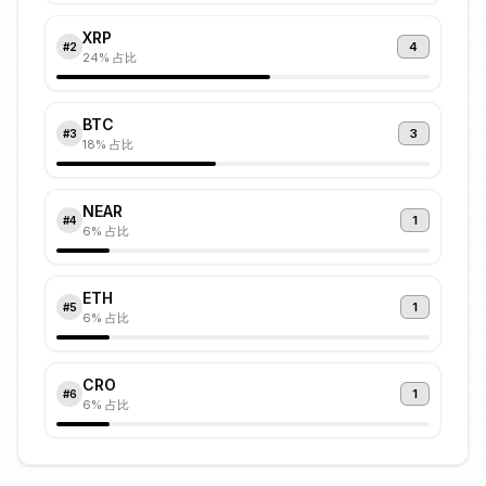
XRP
4
#
2
24
% 占比
BTC
3
#
3
18
% 占比
NEAR
1
#
4
6
% 占比
ETH
1
#
5
6
% 占比
CRO
1
#
6
6
% 占比