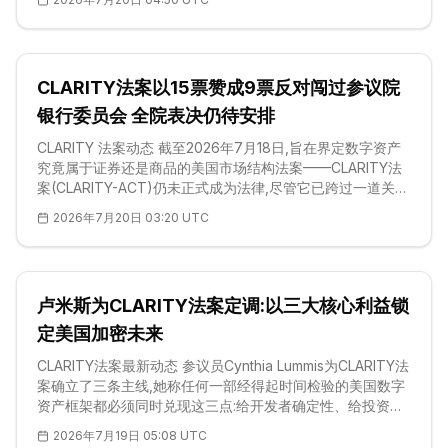
用合作社管理局(NCUA)这五家联邦机构,在 7 月 18 日截止日
到来时,核心的稳定币实施细则仍停留在草案阶段。这一空档
使得发行方只能对着尚未定稿的草稿搭建合规框架,也让每一
条承载美元锚定代币的 第一层(Layer 1)
CLARITY法案以15票赞成9票反对闯过参议院
银行委员会 全院表决仍待安排
CLARITY 法案动态 截至2026年7月18日,旨在界定数字资产
究竟属于证券还是商品的美国市场结构法案——CLARITY法
案(CLARITY-ACT)仍未正式成为法律,尽管它已跨过一道关键
的委员会门槛。2026年5月14日,参议院银行委员会以15票赞
2026年7月20日 03:20 UTC
成、9票反对通过了一份修订版本;而在更早的2025年7月,众
议院已通过对应的H.R.3633议案。目前该法案摆在参议院全
院面前,但尚未排定正式的全院表决日程。以我们对立法日程
的观察,其监管框架正在成形,真正具有决定意义的政治博弈却
卢米斯为CLARITY法案定调:以三大核心利益锁
仍在进行——它更像一部处于中段的法案,而非一部即将落地
的法律。 从本质上看,CLA
定美国加密未来
CLARITY法案最新动态 参议员Cynthia Lummis为CLARITY法
案确立了三条主线,她称任何一部经得起时间检验的美国数字
资产框架都必须同时兑现这三点:给开发者确定性、给投资者
保护、给市场诚信。这位来自怀俄明州的共和党人在7月17日
2026年7月19日 05:08 UTC
的X帖文中主张,一部合格的加密立法应当同时达成上述三项