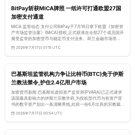
——在我们看来,排期表上的这份沉默,正是该法案能否成法路
BitPay斩获MiCA牌照 一纸许可打通欧盟27国
径上最关键、也最未决的变量。 CLARITY 法案真正要做的
事,是划出一条美国
加密支付通道
MiCA 监管动态 支付公司BitPay于7月16日拿下欧盟《加密资
产市场监管法案》(MiCA)授权,正式获准在全部27个成员国开
展受监管的加密货币与稳定币支付业务。荷兰金融市场管理
局(AFM)将实体BitPay B.V.核准为加密资产服务提供商
2026年7月17日 01:15 UTC
(CASP)——这一牌照类别覆盖支付处理、跨境转账、消费支
付,以及依托合作伙伴完成的加密资产买卖。据我们查阅的公
司投资者关系披露,此次核准让BitPay在阿姆斯特丹落下一枚
受监管的支点,凭此向欧洲全境扩张。此前该公司已在商户加
巴基斯坦监管机构力争让比特币(BTC)免于伊斯
密支付与各类<a
href="https://cn.coinotag.com/glossary/altco
兰教法禁令,护住2.4亿用户市场
加密货币新闻 巴基斯坦虚拟资产监管局(PVARA)已正式请求
该国最具影响力的伊斯兰宗教学府,为投机型代币与有资产背
书的数字资产划出一条清晰界线,此前一份6月出具的宗教裁
决让伊斯兰堡快速推进的加密议程蒙上阴影。PVARA主席
2026年7月17日 00:54 UTC
Bilal bin Saqib向Jamia Darul Uloom Karachi正式寻求指导,
这所学府此前裁定,基于加密货币的购买行为在伊斯兰教法下
不被允许。这一裁令令一个人口超过2.4亿、位居全球最大零
售加密市场之列的国家的官方规划陷入不确定。监管方如今